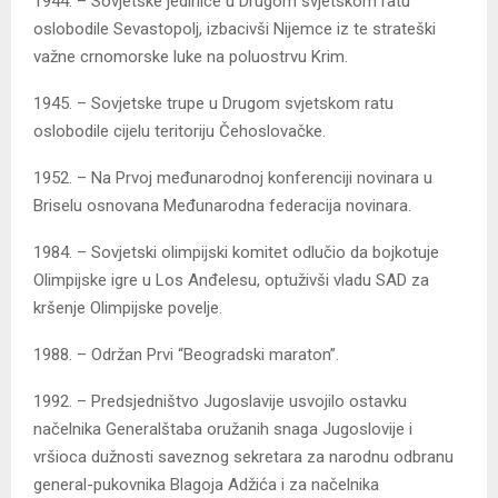
1944. – Sovjetske jedinice u Drugom svjetskom ratu
oslobodile Sevastopolj, izbacivši Nijemce iz te strateški
važne crnomorske luke na poluostrvu Krim.
1945. – Sovjetske trupe u Drugom svjetskom ratu
oslobodile cijelu teritoriju Čehoslovačke.
1952. – Na Prvoj međunarodnoj konferenciji novinara u
Briselu osnovana Međunarodna federacija novinara.
1984. – Sovjetski olimpijski komitet odlučio da bojkotuje
Olimpijske igre u Los Anđelesu, optuživši vladu SAD za
kršenje Olimpijske povelje.
1988. – Održan Prvi “Beogradski maraton”.
1992. – Predsjedništvo Jugoslavije usvojilo ostavku
načelnika Generalštaba oružanih snaga Jugoslovije i
vršioca dužnosti saveznog sekretara za narodnu odbranu
general-pukovnika Blagoja Adžića i za načelnika