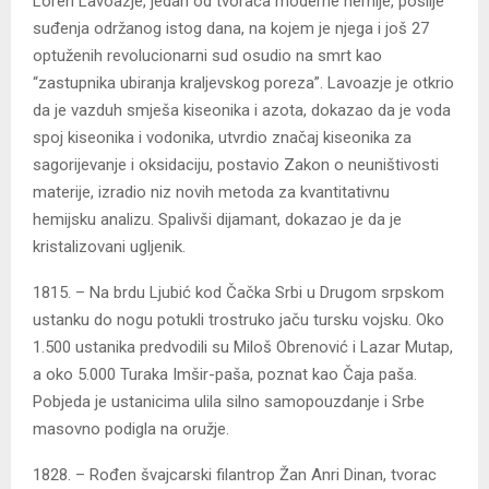
Loren Lavoazje, jedan od tvoraca moderne hemije, poslije
suđenja održanog istog dana, na kojem je njega i još 27
optuženih revolucionarni sud osudio na smrt kao
“zastupnika ubiranja kraljevskog poreza”. Lavoazje je otkrio
da je vazduh smješa kiseonika i azota, dokazao da je voda
spoj kiseonika i vodonika, utvrdio značaj kiseonika za
sagorijevanje i oksidaciju, postavio Zakon o neuništivosti
materije, izradio niz novih metoda za kvantitativnu
hemijsku analizu. Spalivši dijamant, dokazao je da je
kristalizovani ugljenik.
1815. – Na brdu Ljubić kod Čačka Srbi u Drugom srpskom
ustanku do nogu potukli trostruko jaču tursku vojsku. Oko
1.500 ustanika predvodili su Miloš Obrenović i Lazar Mutap,
a oko 5.000 Turaka Imšir-paša, poznat kao Čaja paša.
Pobjeda je ustanicima ulila silno samopouzdanje i Srbe
masovno podigla na oružje.
1828. – Rođen švajcarski filantrop Žan Anri Dinan, tvorac