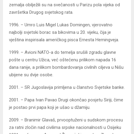
zemalja obilježili su na svečanosti u Parizu pola vijeka od
završetka Drugog svjetskog rata.
1996. – Umro Luis Migel Lukas Domingen, vjerovatno
najbolji svjetski borac sa bikovima u 20. vijeku, čija je
vještina inspirisala američkog pisca Ernesta Hemingveja.
1999. – Avioni NATO-a do temelja srušili zgradu glavne
pošte u centru Užica, već oštećenu prilikom napada 16
dana ranije, a prilikom bombardovanja civilnih ciljeva u Nišu
ubijene su dvije osobe.
2001. – SR Jugoslavija primljena u članstvo Svjetske banke.
2001. – Papa Ivan Pavao Drugi okončao posjetu Siriji, čime
je postao prvi papa koji je ušao u džamiju.
2009. – Branimir Glavaš, prvooptuženi u sudskom procesu
za ratni zločin nad civilima srpske nacionalnosti u Osijeku