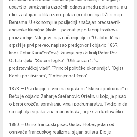
usavršio istraživanja uzročnih odnosa među pojavama, a u
etici zastupao utilitarizam, polazeći od učenja DŽeremija
Bentama. U ekonomiji je posljednji značajan predstavnik
engleske klasične škole – poznat je po teoriji troškova
proizvodnje. NJegovo najznačajnije djelo “O slobodi” na
srpski je prvi preveo, napisao predgovor i objavio 1867.
knez Petar Karađorđević, kasnije srpski kralj Petar Prvi.
Ostala djela: “Sistem logike”, “Utilitarizam”, “O
predstavničkoj vladi”, “Principi političke ekonomije”, “Ogist
Kont i pozitivizam”, “Potčinjenost žena”.
1873. – Prvu knjigu o vinu na srpskom “Iskusni podrumar” u
Beču je objavio Zaharije Stefanović Orfelin, u kojoj je pisao
o berbi grožđa, spravljanju vina i podrumarstvu. Tvrdio je da
su najbolja srpska vina manastirska, prije svih karlovačko.
1880. – Umro francuski pisac Gistav Flober, jedan od
osnivača francuskog realizma, sjajan stilista. Bio je