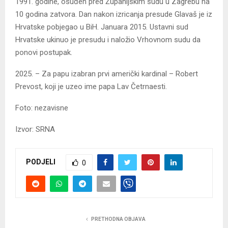
1991. godine, osuđen pred Županijskim sudu u Zagrebu na
10 godina zatvora. Dan nakon izricanja presude Glavaš je iz
Hrvatske pobjegao u BiH. Januara 2015. Ustavni sud
Hrvatske ukinuo je presudu i naložio Vrhovnom sudu da
ponovi postupak.
2025. – Za papu izabran prvi američki kardinal – Robert
Prevost, koji je uzeo ime papa Lav Četrnaesti.
Foto: nezavisne
Izvor: SRNA
PODJELI
0
PRETHODNA OBJAVA