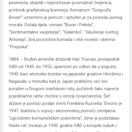
pesimista, skeptik i nepristrasan posmatrač činjenica,
protivnik građanskog licemerja. Romanom “Gospođa
Bovari” uznemirio je javnost i optužen je za povredu javnog
morala. Ostala djela: romani “Buvar i Pekiše”,
“Sentimentalno vaspitanje”, “Salambo”, “Iskušenje svetog
Antonija”, dva pozorišna komada i više novela i obimna
“Prepiska”.
1884. – Rođen američki državnik Hari Truman, predsjednik
SAD od 1945. do 1953, upamćen po odluci da u avgustu
1945. baci atomske bombe na japanske gradove Hirošimu i
Nagasaki, u trenutku kad je Japan praktično već bio
poražen u Drugom svjetskom ratu, počinivši tako najveće
pojedinačne ratne zločine u istoriji čovječanstva. Šef
države je postao poslije smrti Frenklina Ruzvelta. Stvorio je
1947. doktrinu o vojnoj i ekonomskoj pomoći zemljama
“ugroženim komunističkim pokretima”, čime je podstakao
hladni rat. Uvukao je 1950. godine SAD u korejski sukob i