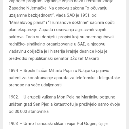
započeo program izgradnje vojnih baza i remilitarizacije
Zapadne NJemačke. Na osnovu zakona “o očuvanju
uzajamne bezbjednosti”, vlada SAD je 1951. od
“Maršalovog plana” i “Trumanove doktrine” sačinila opšti
plan ekspanzije Zapada i osnivanja agresivnih vojnih
paktova. Tada su donijeti i propisi koji su onemogućavali
radničko-sindikalno organizovanje u SAD, a njegovu
vladavinu obilježila je i histerija krajnje desnice koju je
predvodio republikanski senator DŽozef Makarti.
1894. – Srpski fizičar Mihailo Pupin u NJujorku prijavio
patent za konstruisanje aparata za telefonske i telegrafske
prenose na veće udaljenosti.
1902. – U erupciji vulkana Mon Pele na Martiniku potpuno
uništen grad Sen Pjer, a katastrofu je preživjelo samo dvoje
od 30.000 stanovnika.
1903. – Umro francuski slikar i vajar Pol Gogen, čiji je