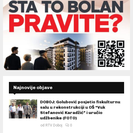
Najnovije objave
DOBOJ: Golubović posjetio fiskulturnu
salu u rekonstrukciji u OŠ “Vuk
Stefanović Karadžić” i uručio
udžbenike (FOTO)
od
RTV Doboj
0