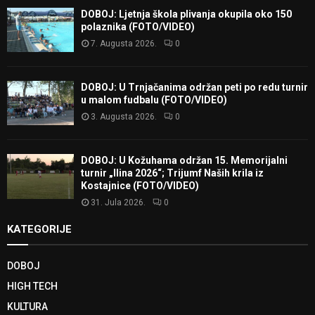
DOBOJ: Ljetnja škola plivanja okupila oko 150
polaznika (FOTO/VIDEO)
7. Augusta 2026.
0
DOBOJ: U Trnjačanima održan peti po redu turnir
u malom fudbalu (FOTO/VIDEO)
3. Augusta 2026.
0
DOBOJ: U Kožuhama održan 15. Memorijalni
turnir „Ilina 2026“; Trijumf Naših krila iz
Kostajnice (FOTO/VIDEO)
31. Jula 2026.
0
KATEGORIJE
DOBOJ
HIGH TECH
KULTURA