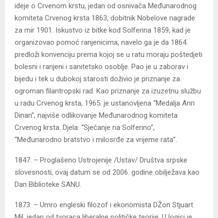
ideje o Crvenom krstu, jedan od osnivača Međunarodnog
komiteta Crvenog krsta 1863, dobitnik Nobelove nagrade
za mir 1901. Iskustvo iz bitke kod Solferina 1859, kad je
organizovao pomoć ranjenicima, navelo ga je da 1864.
predloži konvenciju prema kojoj se u ratu moraju poštedjeti
bolesni i ranjeni i sanitetsko osoblje. Pao je u zaborav i
bijedu i tek u dubokoj starosti doživio je priznanje za
ogroman filantropski rad. Kao priznanje za izuzetnu službu
u radu Crvenog krsta, 1965. je ustanovljena “Medalja Anri
Dinan”, najviše odlikovanje Međunarodnog komiteta
Crvenog krsta. Djela: “Sjećanje na Solferino”,
“Međunarodno bratstvo i milosrđe za vrijeme rata”.
1847. – Proglašeno Ustrojenije /Ustav/ Društva srpske
slovesnosti, ovaj datum se od 2006. godine obilježava kao
Dan Biblioteke SANU.
1873. – Umro engleski filozof i ekonomista DŽon Stjuart
Mil, jedan od tvoraca liberalne političke teorije. U logici je