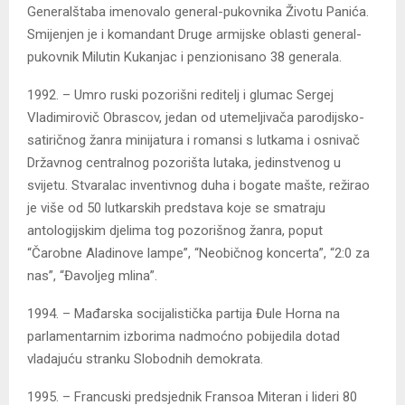
Generalštaba imenovalo general-pukovnika Životu Panića.
Smijenjen je i komandant Druge armijske oblasti general-
pukovnik Milutin Kukanjac i penzionisano 38 generala.
1992. – Umro ruski pozorišni reditelj i glumac Sergej
Vladimirovič Obrascov, jedan od utemeljivača parodijsko-
satiričnog žanra minijatura i romansi s lutkama i osnivač
Državnog centralnog pozorišta lutaka, jedinstvenog u
svijetu. Stvaralac inventivnog duha i bogate mašte, režirao
je više od 50 lutkarskih predstava koje se smatraju
antologijskim djelima tog pozorišnog žanra, poput
“Čarobne Aladinove lampe”, “Neobičnog koncerta”, “2:0 za
nas”, “Đavoljeg mlina”.
1994. – Mađarska socijalistička partija Đule Horna na
parlamentarnim izborima nadmoćno pobijedila dotad
vladajuću stranku Slobodnih demokrata.
1995. – Francuski predsjednik Fransoa Miteran i lideri 80