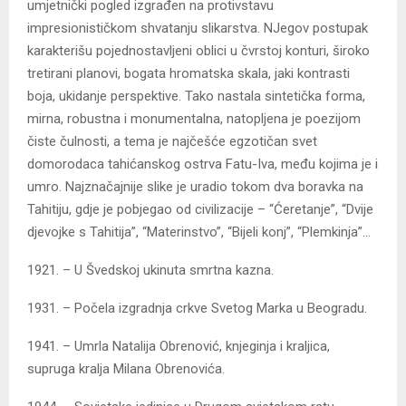
umjetnički pogled izgrađen na protivstavu
impresionističkom shvatanju slikarstva. NJegov postupak
karakterišu pojednostavljeni oblici u čvrstoj konturi, široko
tretirani planovi, bogata hromatska skala, jaki kontrasti
boja, ukidanje perspektive. Tako nastala sintetička forma,
mirna, robustna i monumentalna, natopljena je poezijom
čiste čulnosti, a tema je najčešće egzotičan svet
domorodaca tahićanskog ostrva Fatu-Iva, među kojima je i
umro. Najznačajnije slike je uradio tokom dva boravka na
Tahitiju, gdje je pobjegao od civilizacije – “Ćeretanje”, “Dvije
djevojke s Tahitija”, “Materinstvo”, “Bijeli konj”, “Plemkinja”…
1921. – U Švedskoj ukinuta smrtna kazna.
1931. – Počela izgradnja crkve Svetog Marka u Beogradu.
1941. – Umrla Natalija Obrenović, knjeginja i kraljica,
supruga kralja Milana Obrenovića.