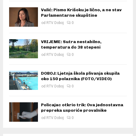
Vulić: Pismo Krišoku je lično, a ne stav
Parlamentarne skupštine
od
RTV Doboj
0
VRIJEME: Sutra nestabilno,
temperatura do 38 stepeni
od
RTV Doboj
0
DOBOJ: Ljetnja škola plivanja okupila
oko 150 polaznika (FOTO/VIDEO)
od
RTV Doboj
0
Policajac otkrio trik: Ova jednostavna
prepreka usporiće provalnike
od
RTV Doboj
0