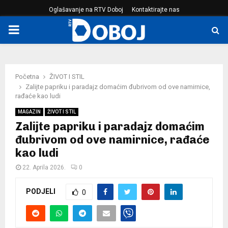
Oglašavanje na RTV Doboj
Kontaktirajte nas
PRIMARY
MENU
Početna
ŽIVOT I STIL
Zalijte papriku i paradajz domaćim đubrivom od ove namirnice,
rađaće kao ludi
MAGAZIN
ŽIVOT I STIL
Zalijte papriku i paradajz domaćim
đubrivom od ove namirnice, rađaće
kao ludi
22. Aprila 2026.
0
PODJELI
0