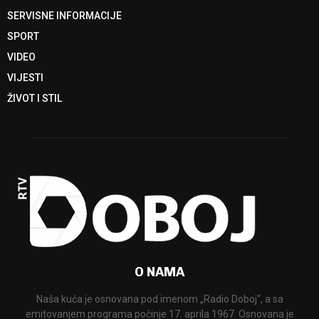
SERVISNE INFORMACIJE
SPORT
VIDEO
VIJESTI
ŽIVOT I STIL
O NAMA
Naša kuća je osnovana pod imenom „Radio Doboj“, a sa
emitovanjem programa počinje 17. aprila 1967. Osnovana je