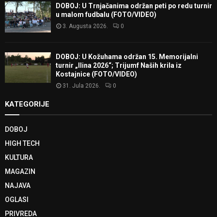
DOBOJ: U Trnjačanima održan peti po redu turnir
u malom fudbalu (FOTO/VIDEO)
3. Augusta 2026.
0
DOBOJ: U Kožuhama održan 15. Memorijalni
turnir „Ilina 2026“; Trijumf Naših krila iz
Kostajnice (FOTO/VIDEO)
31. Jula 2026.
0
KATEGORIJE
DOBOJ
HIGH TECH
KULTURA
MAGAZIN
NAJAVA
OGLASI
PRIVREDA