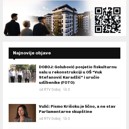
Najnovije objave
DOBOJ: Golubović posjetio fiskulturnu
salu u rekonstrukciji u OŠ “Vuk
Stefanović Karadžić” i uručio
udžbenike (FOTO)
od
RTV Doboj
0
Vulić: Pismo Krišoku je lično, a ne stav
Parlamentarne skupštine
od
RTV Doboj
0