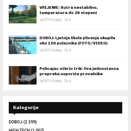
VRIJEME: Sutra nestabilno,
temperatura do 38 stepeni
od
RTV Doboj
0
DOBOJ: Ljetnja škola plivanja okupila
oko 150 polaznika (FOTO/VIDEO)
od
RTV Doboj
0
Policajac otkrio trik: Ova jednostavna
prepreka usporiće provalnike
od
RTV Doboj
0
Kategorije
DOBOJ
(2.399)
HIGH TECH
(1.007)