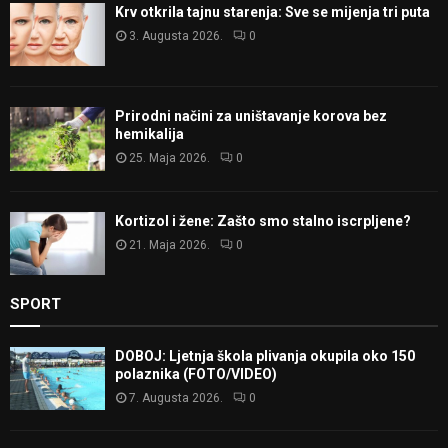
Krv otkrila tajnu starenja: Sve se mijenja tri puta
3. Augusta 2026.
0
Prirodni načini za uništavanje korova bez
hemikalija
25. Maja 2026.
0
Kortizol i žene: Zašto smo stalno iscrpljene?
21. Maja 2026.
0
SPORT
DOBOJ: Ljetnja škola plivanja okupila oko 150
polaznika (FOTO/VIDEO)
7. Augusta 2026.
0