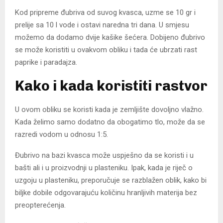
Kod pripreme đubriva od suvog kvasca, uzme se 10 gr i
prelije sa 10 l vode i ostavi naredna tri dana. U smjesu
možemo da dodamo dvije kašike šećera. Dobijeno đubrivo
se može koristiti u ovakvom obliku i tada će ubrzati rast
paprike i paradajza.
Kako i kada koristiti rastvor
U ovom obliku se koristi kada je zemljište dovoljno vlažno.
Kada želimo samo dodatno da obogatimo tlo, može da se
razredi vodom u odnosu 1:5.
Đubrivo na bazi kvasca može uspješno da se koristi i u
bašti ali i u proizvodnji u plasteniku. Ipak, kada je riječ o
uzgoju u plasteniku, preporučuje se razblažen oblik, kako bi
biljke dobile odgovarajuću količinu hranljivih materija bez
preopterećenja.