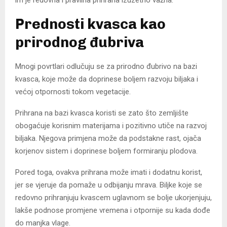
im je redovna i pravilna prihrana izuzetno važna.
Prednosti kvasca kao
prirodnog đubriva
Mnogi povrtlari odlučuju se za prirodno đubrivo na bazi
kvasca, koje može da doprinese boljem razvoju biljaka i
većoj otpornosti tokom vegetacije.
Prihrana na bazi kvasca koristi se zato što zemljište
obogaćuje korisnim materijama i pozitivno utiče na razvoj
biljaka. Njegova primjena može da podstakne rast, ojača
korjenov sistem i doprinese boljem formiranju plodova.
Pored toga, ovakva prihrana može imati i dodatnu korist,
jer se vjeruje da pomaže u odbijanju mrava. Biljke koje se
redovno prihranjuju kvascem uglavnom se bolje ukorjenjuju,
lakše podnose promjene vremena i otpornije su kada dođe
do manjka vlage.