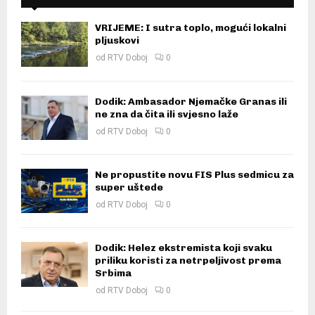
VRIJEME: I sutra toplo, mogući lokalni
pljuskovi
od
RTV Doboj
0
Dodik: Ambasador Njemačke Granas ili
ne zna da čita ili svjesno laže
od
RTV Doboj
0
Ne propustite novu FIS Plus sedmicu za
super uštede
od
RTV Doboj
0
Dodik: Helez ekstremista koji svaku
priliku koristi za netrpeljivost prema
Srbima
od
RTV Doboj
0