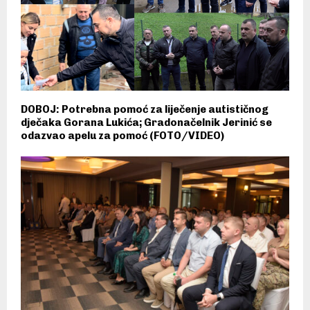
DOBOJ: Potrebna pomoć za liječenje autističnog
dječaka Gorana Lukića; Gradonačelnik Jerinić se
odazvao apelu za pomoć (FOTO/VIDEO)