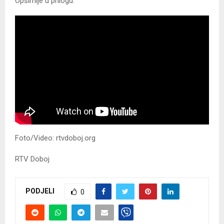
Opširnije u prilogu:
Foto/Video: rtvdoboj.org
RTV Doboj
PODJELI
0