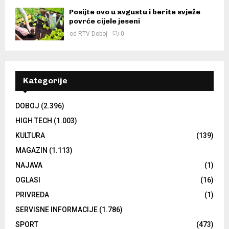
Posijte ovo u avgustu i berite svježe
povrće cijele jeseni
od
RTV Doboj
0
Kategorije
DOBOJ
(2.396)
HIGH TECH
(1.003)
KULTURA
(139)
MAGAZIN
(1.113)
NAJAVA
(1)
OGLASI
(16)
PRIVREDA
(1)
SERVISNE INFORMACIJE
(1.786)
SPORT
(473)