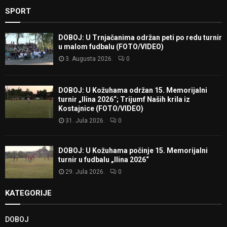
SPORT
DOBOJ: U Trnjačanima održan peti po redu turnir
u malom fudbalu (FOTO/VIDEO)
3. Augusta 2026.
0
DOBOJ: U Kožuhama održan 15. Memorijalni
turnir „Ilina 2026“; Trijumf Naših krila iz
Kostajnice (FOTO/VIDEO)
31. Jula 2026.
0
DOBOJ: U Kožuhama počinje 15. Memorijalni
turnir u fudbalu „Ilina 2026“
29. Jula 2026.
0
KATEGORIJE
DOBOJ