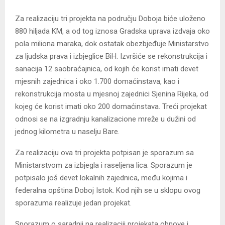
Za realizaciju tri projekta na području Doboja biće uloženo
880 hiljada KM, a od tog iznosa Gradska uprava izdvaja oko
pola miliona maraka, dok ostatak obezbjeđuje Ministarstvo
za ljudska prava i izbjeglice BiH. Izvršiće se rekonstrukcija i
sanacija 12 saobraćajnica, od kojih će korist imati devet
mjesnih zajednica i oko 1.700 domaćinstava, kao i
rekonstrukcija mosta u mjesnoj zajednici Sjenina Rijeka, od
kojeg će korist imati oko 200 domaćinstava. Treći projekat
odnosi se na izgradnju kanalizacione mreže u dužini od
jednog kilometra u naselju Bare.
Za realizaciju ova tri projekta potpisan je sporazum sa
Ministarstvom za izbjegla i raseljena lica. Sporazum je
potpisalo još devet lokalnih zajednica, među kojima i
federalna opština Doboj Istok. Kod njih se u sklopu ovog
sporazuma realizuje jedan projekat.
Sporazum o saradnji na realizaciji projekata obnove i