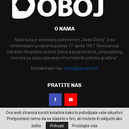
O NAMA
Naša kuća je osnovana pod imenom „Radio Doboj“, a sa
emitovanjem programa počinje 17. aprila 1967. Osnovana je
Odlukom Skupštine opštine Doboj, kao preduzeće „od posebnog
interesa za zadovoljavanje informativnih potreba građana“.
Kontaktirajte nas:
rdoboj@gmail.com
PRATITE NAS
Ova web stranica koristi kolačiće kako bi poboljšala vaše iskustvo.
Pretpostavit ćemo da se slažete s tim, ali možete ih isključiti ako
želite.
Prihvati
Pročitajte više
2026 - RTV Doboj. Sva prava zadržana.