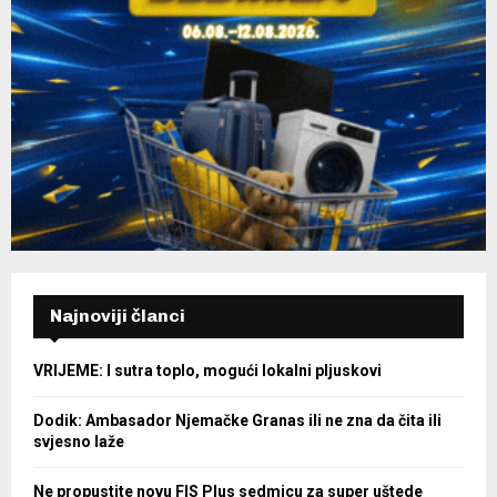
Najnoviji članci
VRIJEME: I sutra toplo, mogući lokalni pljuskovi
Dodik: Ambasador Njemačke Granas ili ne zna da čita ili
svjesno laže
Ne propustite novu FIS Plus sedmicu za super uštede