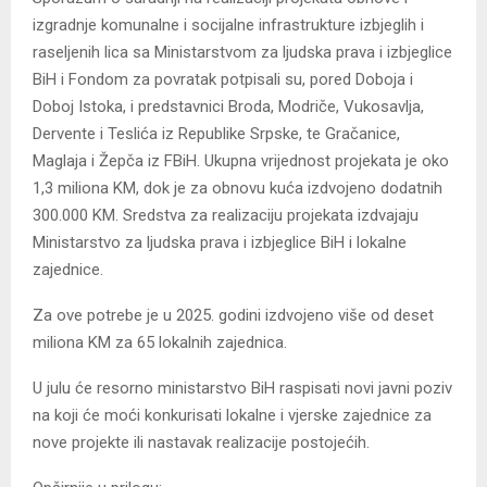
izgradnje komunalne i socijalne infrastrukture izbjeglih i
raseljenih lica sa Ministarstvom za ljudska prava i izbjeglice
BiH i Fondom za povratak potpisali su, pored Doboja i
Doboj Istoka, i predstavnici Broda, Modriče, Vukosavlja,
Dervente i Teslića iz Republike Srpske, te Gračanice,
Maglaja i Žepča iz FBiH. Ukupna vrijednost projekata je oko
1,3 miliona KM, dok je za obnovu kuća izdvojeno dodatnih
300.000 KM. Sredstva za realizaciju projekata izdvajaju
Ministarstvo za ljudska prava i izbjeglice BiH i lokalne
zajednice.
Za ove potrebe je u 2025. godini izdvojeno više od deset
miliona KM za 65 lokalnih zajednica.
U julu će resorno ministarstvo BiH raspisati novi javni poziv
na koji će moći konkurisati lokalne i vjerske zajednice za
nove projekte ili nastavak realizacije postojećih.