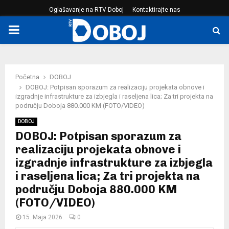
Oglašavanje na RTV Doboj
Kontaktirajte nas
PRIMARY
MENU
Početna
DOBOJ
DOBOJ: Potpisan sporazum za realizaciju projekata obnove i
izgradnje infrastrukture za izbjegla i raseljena lica; Za tri projekta na
području Doboja 880.000 KM (FOTO/VIDEO)
DOBOJ
DOBOJ: Potpisan sporazum za
realizaciju projekata obnove i
izgradnje infrastrukture za izbjegla
i raseljena lica; Za tri projekta na
području Doboja 880.000 KM
(FOTO/VIDEO)
15. Maja 2026.
0