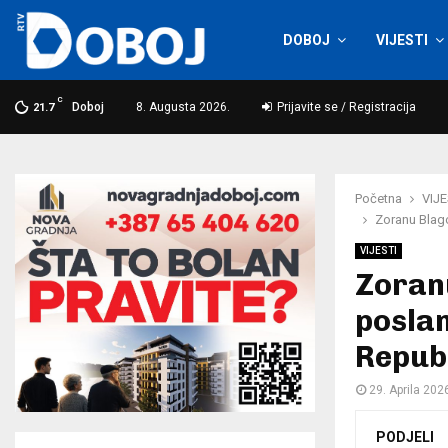
DOBOJ
VIJESTI
C
Doboj
8. Augusta 2026.
Prijavite se / Registracija
21.7
Početna
VIJE
Zoranu Blago
VIJESTI
Zoranu
poslan
Repub
29. Aprila 202
PODJELI