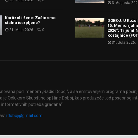
3. Augusta 202
Kortizol i žene: Zašto smo
DOBOJ: U Kožu
stalno iscrpljene?
15. Memorijalni 
21. Maja 2026.
0
2026“; Trijumf N
Kostajnice (FO
31. Jula 2026.
snovana pod imenom „Radio Doboj“, a sa emitovanjem programa počinje 
 je Odlukom Skupštine opštine Doboj, kao preduzeće „od posebnog int
 informativnih potreba građana“.
as:
rdoboj@gmail.com