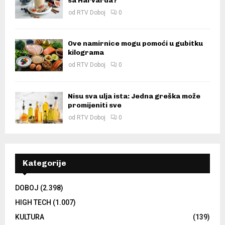
sa Harvarda?
od
RTV Doboj
0
Ove namirnice mogu pomoći u gubitku
kilograma
od
RTV Doboj
0
Nisu sva ulja ista: Jedna greška može
promijeniti sve
od
RTV Doboj
0
Kategorije
DOBOJ
(2.398)
HIGH TECH
(1.007)
KULTURA
(139)