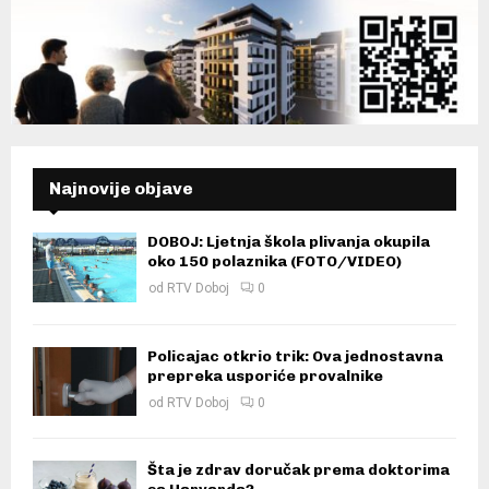
Najnovije objave
DOBOJ: Ljetnja škola plivanja okupila
oko 150 polaznika (FOTO/VIDEO)
od
RTV Doboj
0
Policajac otkrio trik: Ova jednostavna
prepreka usporiće provalnike
od
RTV Doboj
0
Šta je zdrav doručak prema doktorima