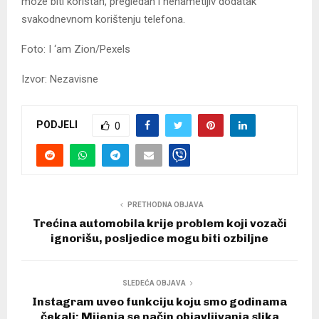
može biti koristan, pregledan i nenametljiv dodatak
svakodnevnom korištenju telefona.
Foto: I ‘am Zion/Pexels
Izvor: Nezavisne
PODJELI
0
PRETHODNA OBJAVA
Trećina automobila krije problem koji vozači
ignorišu, posljedice mogu biti ozbiljne
SLEDEĆA OBJAVA
Instagram uveo funkciju koju smo godinama
čekali: Mijenja se način objavljivanja slika