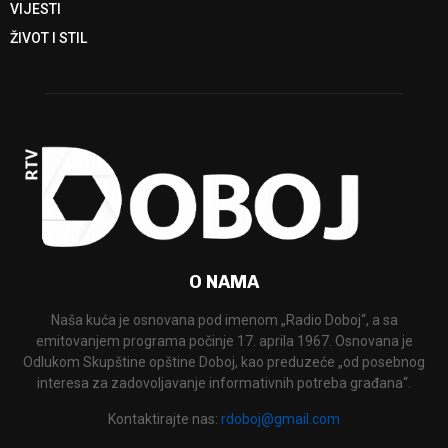
VIJESTI
ŽIVOT I STIL
O NAMA
Naša kuća je osnovana pod imenom „Radio Doboj“, a sa
emitovanjem programa počinje 17. aprila 1967. Osnovana je
Odlukom Skupštine opštine Doboj, kao preduzeće „od posebnog
interesa za zadovoljavanje informativnih potreba građana“.
Kontaktirajte nas:
rdoboj@gmail.com