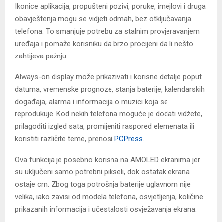
Ikonice aplikacija, propušteni pozivi, poruke, imejlovi i druga
obavještenja mogu se vidjeti odmah, bez otključavanja
telefona. To smanjuje potrebu za stalnim provjeravanjem
uređaja i pomaže korisniku da brzo procijeni da li nešto
zahtijeva pažnju.
Always-on display može prikazivati i korisne detalje poput
datuma, vremenske prognoze, stanja baterije, kalendarskih
događaja, alarma i informacija o muzici koja se
reprodukuje. Kod nekih telefona moguće je dodati vidžete,
prilagoditi izgled sata, promijeniti raspored elemenata ili
koristiti različite teme, prenosi
PCPress
.
Ova funkcija je posebno korisna na AMOLED ekranima jer
su uključeni samo potrebni pikseli, dok ostatak ekrana
ostaje crn. Zbog toga potrošnja baterije uglavnom nije
velika, iako zavisi od modela telefona, osvjetljenja, količine
prikazanih informacija i učestalosti osvježavanja ekrana.