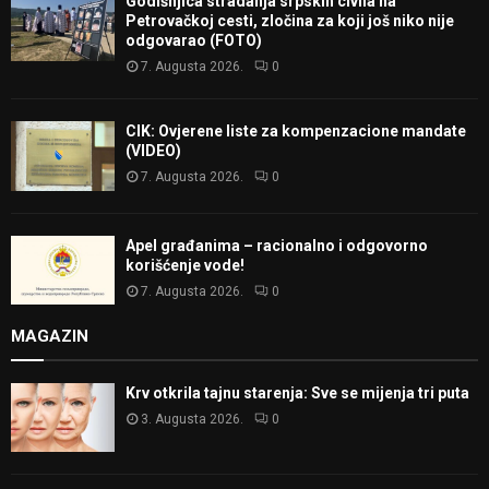
Godišnjica stradanja srpskih civila na
Petrovačkoj cesti, zločina za koji još niko nije
odgovarao (FOTO)
7. Augusta 2026.
0
CIK: Ovjerene liste za kompenzacione mandate
(VIDEO)
7. Augusta 2026.
0
Apel građanima – racionalno i odgovorno
korišćenje vode!
7. Augusta 2026.
0
MAGAZIN
Krv otkrila tajnu starenja: Sve se mijenja tri puta
3. Augusta 2026.
0