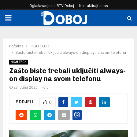
Oglašavanje na RTV Doboj
Kontaktirajte nas
PRIMARY
MENU
Početna
HIGH TECH
Zašto biste trebali uključiti always-on display na svom telefonu
HIGH TECH
Zašto biste trebali uključiti always-
on display na svom telefonu
23. Juna 2026.
0
PODJELI
0