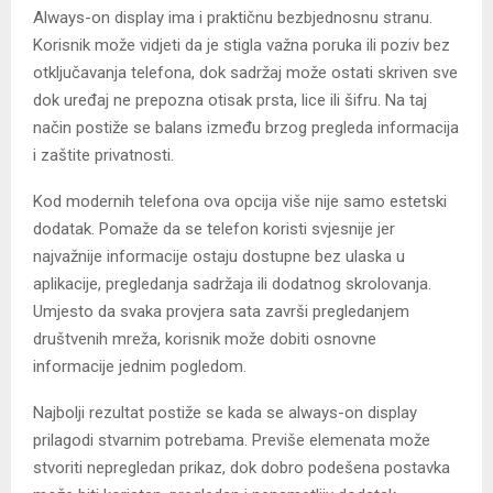
Always-on display ima i praktičnu bezbjednosnu stranu.
Korisnik može vidjeti da je stigla važna poruka ili poziv bez
otključavanja telefona, dok sadržaj može ostati skriven sve
dok uređaj ne prepozna otisak prsta, lice ili šifru. Na taj
način postiže se balans između brzog pregleda informacija
i zaštite privatnosti.
Kod modernih telefona ova opcija više nije samo estetski
dodatak. Pomaže da se telefon koristi svjesnije jer
najvažnije informacije ostaju dostupne bez ulaska u
aplikacije, pregledanja sadržaja ili dodatnog skrolovanja.
Umjesto da svaka provjera sata završi pregledanjem
društvenih mreža, korisnik može dobiti osnovne
informacije jednim pogledom.
Najbolji rezultat postiže se kada se always-on display
prilagodi stvarnim potrebama. Previše elemenata može
stvoriti nepregledan prikaz, dok dobro podešena postavka