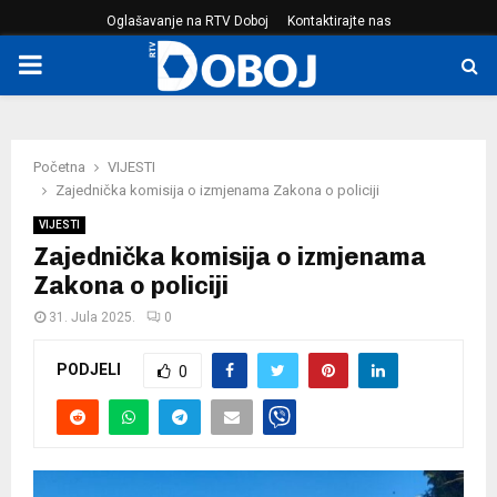
Oglašavanje na RTV Doboj
Kontaktirajte nas
PRIMARY
MENU
Početna
VIJESTI
Zajednička komisija o izmjenama Zakona o policiji
VIJESTI
Zajednička komisija o izmjenama
Zakona o policiji
31. Jula 2025.
0
PODJELI
0