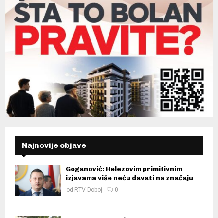
Najnovije objave
Goganović: Helezovim primitivnim
izjavama više neću davati na značaju
od
RTV Doboj
0