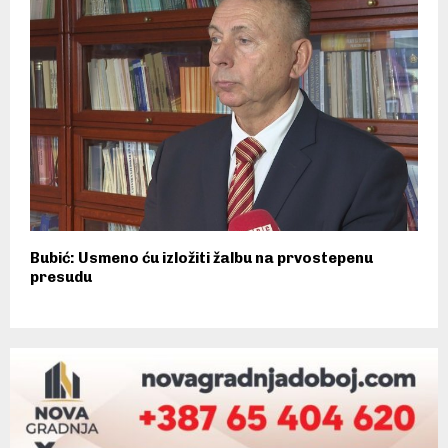
Bubić: Usmeno ću izložiti žalbu na prvostepenu
presudu