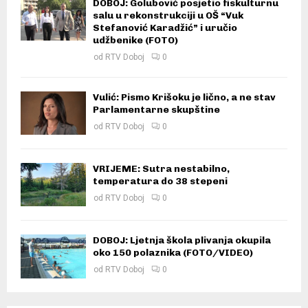
DOBOJ: Golubović posjetio fiskulturnu
salu u rekonstrukciji u OŠ “Vuk
Stefanović Karadžić” i uručio
udžbenike (FOTO)
od
RTV Doboj
0
Vulić: Pismo Krišoku je lično, a ne stav
Parlamentarne skupštine
od
RTV Doboj
0
VRIJEME: Sutra nestabilno,
temperatura do 38 stepeni
od
RTV Doboj
0
DOBOJ: Ljetnja škola plivanja okupila
oko 150 polaznika (FOTO/VIDEO)
od
RTV Doboj
0