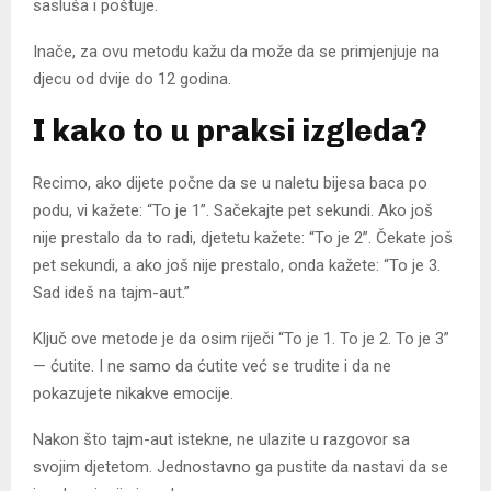
sasluša i poštuje.
Inače, za ovu metodu kažu da može da se primjenjuje na
djecu od dvije do 12 godina.
I kako to u praksi izgleda?
Recimo, ako dijete počne da se u naletu bijesa baca po
podu, vi kažete: “To je 1”. Sačekajte pet sekundi. Ako još
nije prestalo da to radi, djetetu kažete: “To je 2”. Čekate još
pet sekundi, a ako još nije prestalo, onda kažete: “To je 3.
Sad ideš na tajm-aut.”
Ključ ove metode je da osim riječi “To je 1. To je 2. To je 3”
— ćutite. I ne samo da ćutite već se trudite i da ne
pokazujete nikakve emocije.
Nakon što tajm-aut istekne, ne ulazite u razgovor sa
svojim djetetom. Jednostavno ga pustite da nastavi da se