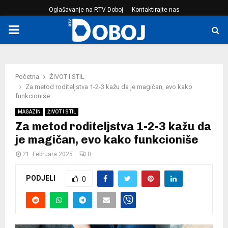
Oglašavanje na RTV Doboj
Kontaktirajte nas
PRIMARY
MENU
Početna
ŽIVOT I STIL
Za metod roditeljstva 1-2-3 kažu da je magičan, evo kako
funkcioniše
MAGAZIN
ŽIVOT I STIL
Za metod roditeljstva 1-2-3 kažu da
je magičan, evo kako funkcioniše
21. Februara 2025.
0
PODJELI
0