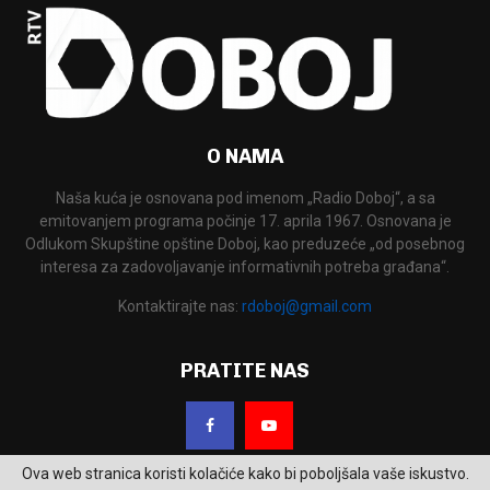
O NAMA
Naša kuća je osnovana pod imenom „Radio Doboj“, a sa
emitovanjem programa počinje 17. aprila 1967. Osnovana je
Odlukom Skupštine opštine Doboj, kao preduzeće „od posebnog
interesa za zadovoljavanje informativnih potreba građana“.
Kontaktirajte nas:
rdoboj@gmail.com
PRATITE NAS
Ova web stranica koristi kolačiće kako bi poboljšala vaše iskustvo.