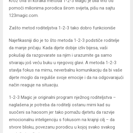
Kroz ova tri koraka metoda 1-2-3 Magic je bila vrlo od
pomoći milionima porodica širom svijeta, pišu na sajtu
123magic.com.
Zašto metod roditeljstva 1-2-3 tako dobro funkcioniše
Najefikasniji dio je to što metoda 1-2-3 podstiče roditelje
da manje pričaju. Kada dijete dobije izliv bijesa, vaši
pokušaji da razgovarate sa njim i urazumite ga samo
stvaraju još veću buku u njegovoj glavi. A metoda 1-2-3
stavlja fokus na mirnu, neverbalnu komunikaciju da bi vaše
dijete moglo da reguliše svoje emocije i da na odgovarajući
način reaguje na situaciju.
1-2-3 Magic je originalni program nježnog roditeljstva –
naglašena je potreba da roditelji ostanu mirni kad su
suočeni sa haosom jer tako pomažu djetetu da razvije
emocionalnu inteligenciju s fokusom na krajnji cilj – da
stvore blisku, povezanu porodicu u kojoj svako svakog