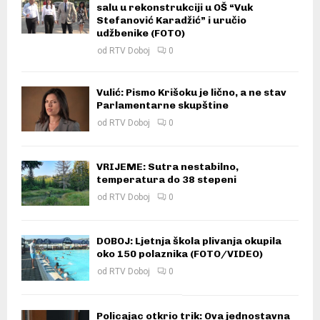
salu u rekonstrukciji u OŠ “Vuk
Stefanović Karadžić” i uručio
udžbenike (FOTO)
od
RTV Doboj
0
Vulić: Pismo Krišoku je lično, a ne stav
Parlamentarne skupštine
od
RTV Doboj
0
VRIJEME: Sutra nestabilno,
temperatura do 38 stepeni
od
RTV Doboj
0
DOBOJ: Ljetnja škola plivanja okupila
oko 150 polaznika (FOTO/VIDEO)
od
RTV Doboj
0
Policajac otkrio trik: Ova jednostavna