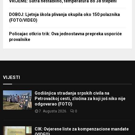
VRIJEME: Sutra nestabilno, temperatura do 38 stepeni
DOBOJ: Ljetnja škola plivanja okupila oko 150 polaznika
(FOTO/VIDEO)
Policajac otkrio trik: Ova jednostavna prepreka usporiće
provalnike
VIJESTI
Godišnjica stradanja srpskih civila na
Petrovačkoj cesti, zločina za koji još niko nije
odgovarao (FOTO)
7. Augusta 2026.
0
CIK: Ovjerene liste za kompenzacione mandate
(VIDEO)