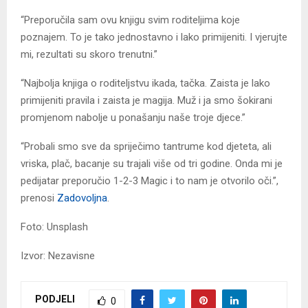
“Preporučila sam ovu knjigu svim roditeljima koje
poznajem. To je tako jednostavno i lako primijeniti. I vjerujte
mi, rezultati su skoro trenutni.”
“Najbolja knjiga o roditeljstvu ikada, tačka. Zaista je lako
primijeniti pravila i zaista je magija. Muž i ja smo šokirani
promjenom nabolje u ponašanju naše troje djece.”
“Probali smo sve da spriječimo tantrume kod djeteta, ali
vriska, plač, bacanje su trajali više od tri godine. Onda mi je
pedijatar preporučio 1-2-3 Magic i to nam je otvorilo oči.”,
prenosi
Zadovoljna
.
Foto: Unsplash
Izvor: Nezavisne
PODJELI
0