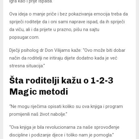
igra kao i prije ispada.
Ova ideja o manje priče i bez pokazivanja emocija treba da
spriječi roditelje da i oni sami naprave ispad, da ih spriječi
da viču, ali i da prijete u prazno, pišu na sajtu
popsugar.com.
Dječji psiholog dr Don Vilijams kaže: “Ovo može biti dobar
način da roditelji ne iritiraju dijete dodatno kada je već
stresna situacija.”
Šta roditelji kažu o 1-2-3
Magic metodi
“Ne mogu riječima opisati koliko su ova knjiga i program
promijenili naš život nabolje.”
“Ova knjiga je bila revolucionarna za naše sprovođenje
discipline i podizanje djece i toliko nam je pomogla.”