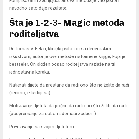
komplikovani i zbunjujući, ali ova metoda je vrlo jasna i
navodno zato daje rezultate.
Šta je 1-2-3- Magic metoda
roditeljstva
Dr Tomas V. Felan, klinički psiholog sa decenijskim
iskustvom, autor je ove metode i istoimene knjige, koja je
bestseler. On složen posao roditeljstva razlaže na tri
jednostavna koraka:
Natjerati dijete da prestane da radi ono što ne želite da radi
(recimo, izlivi bijesa)
Motivisanje djeteta da počne da radi ono što želite da radi
(pospremanje za sobom, domaći zadaci…)
Povezivanje sa svojim djetetom.