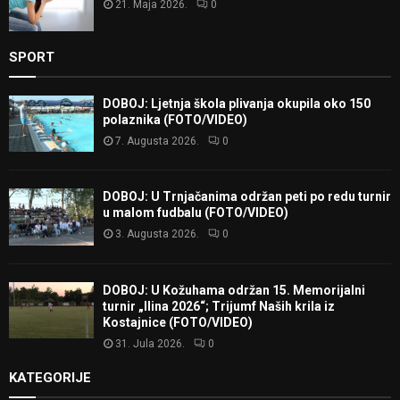
21. Maja 2026.
0
SPORT
DOBOJ: Ljetnja škola plivanja okupila oko 150
polaznika (FOTO/VIDEO)
7. Augusta 2026.
0
DOBOJ: U Trnjačanima održan peti po redu turnir
u malom fudbalu (FOTO/VIDEO)
3. Augusta 2026.
0
DOBOJ: U Kožuhama održan 15. Memorijalni
turnir „Ilina 2026“; Trijumf Naših krila iz
Kostajnice (FOTO/VIDEO)
31. Jula 2026.
0
KATEGORIJE