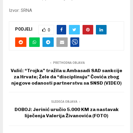
Izvor: SRNA
PODJELI
0
PRETHODNA OBJAVA
Vulić: “Trojka” tražila u Ambasadi SAD sankcije
za Hrvate; Žele da “disciplinuju” Čovića zbog
njegove odanosti partnerstvu sa SNSD (VIDEO)
SLEDEĆA OBJAVA
DOBOJ: Jerinić uručio 5.000 KM za nastavak
liječenja Valerija Živanovića (FOTO)