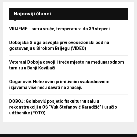
Najnoviji članci
VRIJEME: I sutra vruće, temperatura do 39 stepeni
Dobojska Sloga osvojila prvi ovosezonski bod na
gostovanju u Širokom Brijegu (VIDEO)
Veterani Doboja osvojili treće mjesto na međunarodnom
turniru u Banji Koviljači
Goganović: Helezovim primitivnim svakodnevnim
izjavama više neću davati na značaju
DOBOJ: Golubović posjetio fiskulturnu salu u
rekonstrukciji u OŠ “Vuk Stefanović Karadžić” i uručio
udžbenike (FOTO)