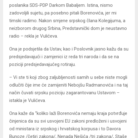
poslanika SDS-PDP Darkom Babaljem. Istina, nismo
zadovoljili sujetu, pa posebno pitali Borenovića, jer mi
timski radimo. Nakon smjene srpskog člana Kolegijuma, a
neizborom drugog Srbina, Predstavnički dom je neustavno
radio – rekla je Vulićeva.
Ona je podsjetila da Ustav, kao i Poslovnik jasno kažu da su
predsjedavajući i zamjenici iz reda tri naroda i da se na
poziciji predsjedavajućeg rotiraju.
– Vi ste ti koji zbog zaljubljenosti samih u sebe niste mogli
odlučiti čije ime će zamijeniti Nebojšu Radmanovića i na taj
način čuvati srpsku poziciju zagarantovanu Ustavom –
istakla je Vulićeva.
Ona kaže da “koliko laži Borenovića nemaju kraja potvrđuje
činjenica da su svi usvojeni EU zakoni predloženi i usvojeni
od ministara iz srpskog i hrvatskog korpusa i to Davora
Bunoze /četiri zakona/, Nenada Nešića /tri zakona/, Staše