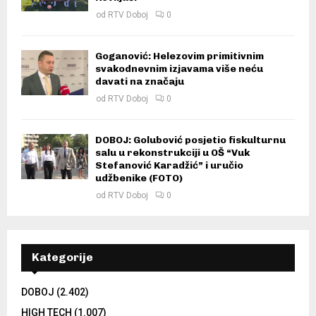
od
RTV Doboj
0
Goganović: Helezovim primitivnim
svakodnevnim izjavama više neću
davati na značaju
od
RTV Doboj
0
DOBOJ: Golubović posjetio fiskulturnu
salu u rekonstrukciji u OŠ “Vuk
Stefanović Karadžić” i uručio
udžbenike (FOTO)
od
RTV Doboj
0
Kategorije
DOBOJ
(2.402)
HIGH TECH
(1.007)