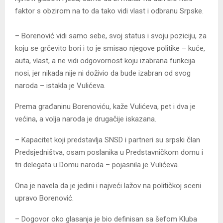
faktor s obzirom na to da tako vidi vlast i odbranu Srpske.
– Borenović vidi samo sebe, svoj status i svoju poziciju, za
koju se grčevito bori i to je smisao njegove politike – kuće,
auta, vlast, a ne vidi odgovornost koju izabrana funkcija
nosi, jer nikada nije ni doživio da bude izabran od svog
naroda – istakla je Vulićeva.
Prema građaninu Borenoviću, kaže Vulićeva, pet i dva je
većina, a volja naroda je drugačije iskazana.
– Kapacitet koji predstavlja SNSD i partneri su srpski član
Predsjedništva, osam poslanika u Predstavničkom domu i
tri delegata u Domu naroda – pojasnila je Vulićeva.
Ona je navela da je jedini i najveći lažov na političkoj sceni
upravo Borenović.
– Dogovor oko glasanja je bio definisan sa šefom Kluba