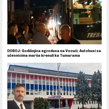
DOBOJ: Godišnjica egzodusa na Vozući: Autobusi sa
učesnicima marša krenuli ka Tumarama