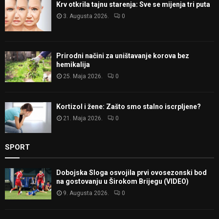
Krv otkrila tajnu starenja: Sve se mijenja tri puta
3. Augusta 2026.
0
Prirodni načini za uništavanje korova bez
hemikalija
25. Maja 2026.
0
Kortizol i žene: Zašto smo stalno iscrpljene?
21. Maja 2026.
0
SPORT
Dobojska Sloga osvojila prvi ovosezonski bod
na gostovanju u Širokom Brijegu (VIDEO)
9. Augusta 2026.
0