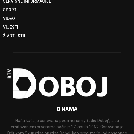
SERVISNE INFORMACIJE
SPORT
VIDEO
VIJESTI
ŽIVOT I STIL
O NAMA
Naša kuća je osnovana pod imenom „Radio Doboj“, a sa
emitovanjem programa počinje 17. aprila 1967. Osnovana je
Odlukom Skupštine opštine Doboj, kao preduzeće „od posebnog