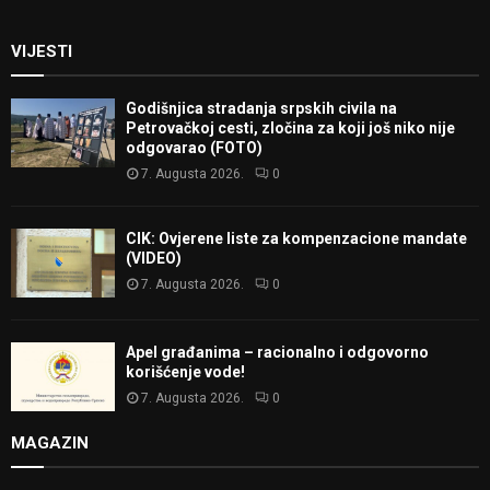
VIJESTI
Godišnjica stradanja srpskih civila na
Petrovačkoj cesti, zločina za koji još niko nije
odgovarao (FOTO)
7. Augusta 2026.
0
CIK: Ovjerene liste za kompenzacione mandate
(VIDEO)
7. Augusta 2026.
0
Apel građanima – racionalno i odgovorno
korišćenje vode!
7. Augusta 2026.
0
MAGAZIN