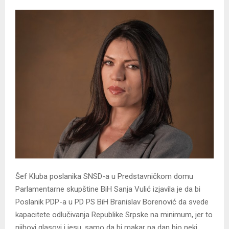
Šef Kluba poslanika SNSD-a u Predstavničkom domu
Parlamentarne skupštine BiH Sanja Vulić izjavila je da bi
Poslanik PDP-a u PD PS BiH Branislav Borenović da svede
kapacitete odlučivanja Republike Srpske na minimum, jer to
njihovi glasovi i jesu, samo da bi makar na dan bio neki