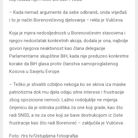
– Kada nemaš argumente da sebe odbraniš, onda vrijeđaš
i to je način Borenovićevog djelovanja – rekla je Vulićeva.
Koja je mjera nedosljednosti u Borenovićevim stavovima i
njegov nedostatak konkretnih akcija, dodala je ona, najbolje
govori njegova neaktivnost kao člana delegacije
Parlamentarne skupštine BiH, kada nije preduzeo konkretne
korake da BiH glasa protiv članstva samoproglašenog
Kosova u Savjetu Evrope.
– Teško je shvatiti ozbiljno nekoga ko se skriva iza maske
patriotizma dok mu djela odaju sitne interese i frustracije
zbog opozicione nemoći. Lažno rodoljublje ne mijenja
činjenicu da je istinska politika za one koji grade, kao što
radi SNSD, a ne za one koji se bave destrukcijom iz čiste
frustracije kao što radi Borenović – zaključila je Vulićeva.
Foto: rtrs.tv/Ustupljena fotografija