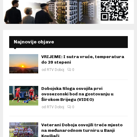
Najnovije objave
VRIJEME: I sutra vruće, temperatura
do 39 stepeni
od
RTV Doboj
0
Dobojska Sloga osvojila prvi
ovosezonski bod na gostovanju u
Širokom Brijegu (VIDEO)
od
RTV Doboj
0
Veterani Doboja osvojili treće mjesto
na međunarodnom turniru u Banji
Koviljači