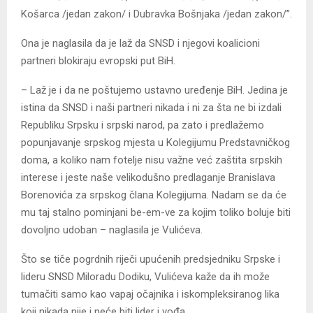
Košarca /jedan zakon/ i Dubravka Bošnjaka /jedan zakon/”.
Ona je naglasila da je laž da SNSD i njegovi koalicioni
partneri blokiraju evropski put BiH.
– Laž je i da ne poštujemo ustavno uređenje BiH. Јedina je
istina da SNSD i naši partneri nikada i ni za šta ne bi izdali
Republiku Srpsku i srpski narod, pa zato i predlažemo
popunjavanje srpskog mjesta u Kolegijumu Predstavničkog
doma, a koliko nam fotelje nisu važne već zaštita srpskih
interese i jeste naše velikodušno predlaganje Branislava
Borenovića za srpskog člana Kolegijuma. Nadam se da će
mu taj stalno pominjani be-em-ve za kojim toliko boluje biti
dovoljno udoban – naglasila je Vulićeva.
Što se tiče pogrdnih riječi upućenih predsjedniku Srpske i
lideru SNSD Miloradu Dodiku, Vulićeva kaže da ih može
tumačiti samo kao vapaj očajnika i iskompleksiranog lika
koji nikada nije i neće biti lider i vođa.