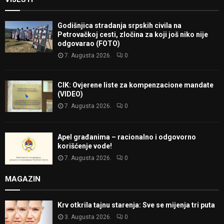
Godišnjica stradanja srpskih civila na
Petrovačkoj cesti, zločina za koji još niko nije
odgovarao (FOTO)
7. Augusta 2026.
0
CIK: Ovjerene liste za kompenzacione mandate
(VIDEO)
7. Augusta 2026.
0
Apel građanima – racionalno i odgovorno
korišćenje vode!
7. Augusta 2026.
0
MAGAZIN
Krv otkrila tajnu starenja: Sve se mijenja tri puta
3. Augusta 2026.
0