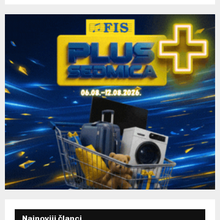
C
H
Najnoviji članci