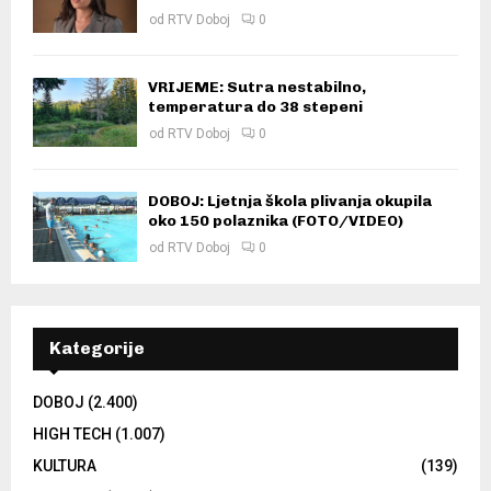
od
RTV Doboj
0
VRIJEME: Sutra nestabilno,
temperatura do 38 stepeni
od
RTV Doboj
0
DOBOJ: Ljetnja škola plivanja okupila
oko 150 polaznika (FOTO/VIDEO)
od
RTV Doboj
0
Kategorije
DOBOJ
(2.400)
HIGH TECH
(1.007)
KULTURA
(139)