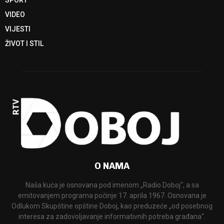
SPORT
VIDEO
VIJESTI
ŽIVOT I STIL
O NAMA
Naša kuća je osnovana pod imenom „Radio Doboj“, a sa
emitovanjem programa počinje 17. aprila 1967. Osnovana je
Odlukom Skupštine opštine Doboj, kao preduzeće „od posebnog
interesa za zadovoljavanje informativnih potreba građana“.