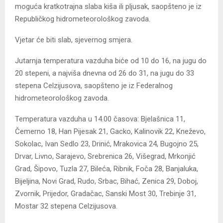
moguća kratkotrajna slaba kiša ili pljusak, saopšteno je iz
Republičkog hidrometeorološkog zavoda.
Vjetar će biti slab, sjevernog smjera.
Jutarnja temperatura vazduha biće od 10 do 16, na jugu do
20 stepeni, a najviša dnevna od 26 do 31, na jugu do 33
stepena Celzijusova, saopšteno je iz Federalnog
hidrometeorološkog zavoda.
Temperatura vazduha u 14.00 časova: Bjelašnica 11,
Čemerno 18, Han Pijesak 21, Gacko, Kalinovik 22, Kneževo,
Sokolac, Ivan Sedlo 23, Drinić, Mrakovica 24, Bugojno 25,
Drvar, Livno, Sarajevo, Srebrenica 26, Višegrad, Mrkonjić
Grad, Šipovo, Tuzla 27, Bileća, Ribnik, Foča 28, Banjaluka,
Bijeljina, Novi Grad, Rudo, Srbac, Bihać, Zenica 29, Doboj,
Zvornik, Prijedor, Gradačac, Sanski Most 30, Trebinje 31,
Mostar 32 stepena Celzijusova.