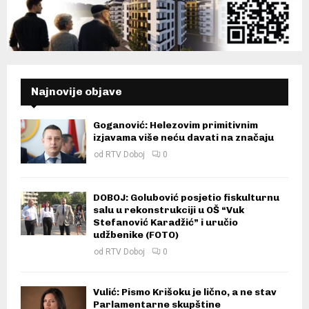
Najnovije objave
Goganović: Helezovim primitivnim
izjavama više neću davati na značaju
od
RTV Doboj
0
DOBOJ: Golubović posjetio fiskulturnu
salu u rekonstrukciji u OŠ “Vuk
Stefanović Karadžić” i uručio
udžbenike (FOTO)
od
RTV Doboj
0
Vulić: Pismo Krišoku je lično, a ne stav
Parlamentarne skupštine