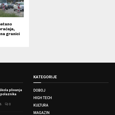
metano
braćaja,
na granici
KATEGORIJE
škola plivanja
DOBOJ
 polaznika
HIGH TECH
6.
0
KULTURA
MAGAZIN