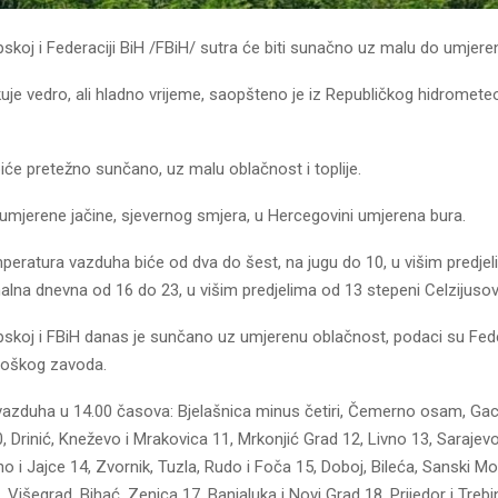
pskoj i Federaciji BiH /FBiH/ sutra će biti sunačno uz malu do umjer
uje vedro, ali hladno vrijeme, saopšteno je iz Republičkog hidromet
će pretežno sunčano, uz malu oblačnost i toplije.
 umjerene jačine, sjevernog smjera, u Hercegovini umjerena bura.
peratura vazduha biće od dva do šest, na jugu do 10, u višim predje
lna dnevna od 16 do 23, u višim predjelima od 13 stepeni Celzijusov
rpskoj i FBiH danas je sunčano uz umjerenu oblačnost, podaci su Fed
loškog zavoda.
azduha u 14.00 časova: Bjelašnica minus četiri, Čemerno osam, Gac
, Drinić, Kneževo i Mrakovica 11, Mrkonjić Grad 12, Livno 13, Sarajevo
o i Jajce 14, Zvornik, Tuzla, Rudo i Foča 15, Doboj, Bileća, Sanski Mos
c, Višegrad, Bihać, Zenica 17, Banjaluka i Novi Grad 18, Prijedor i Trebi