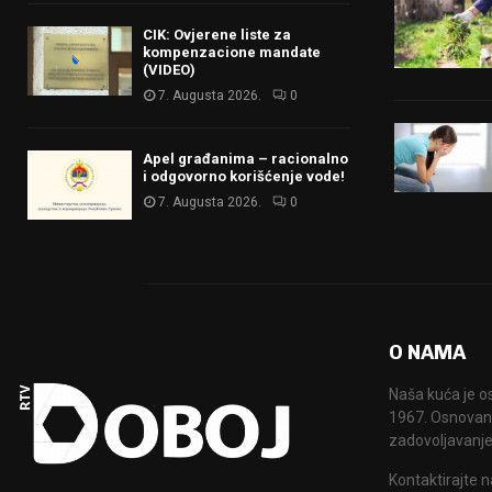
CIK: Ovjerene liste za
kompenzacione mandate
(VIDEO)
7. Augusta 2026.
0
Apel građanima – racionalno
i odgovorno korišćenje vode!
7. Augusta 2026.
0
O NAMA
Naša kuća je o
1967. Osnovana
zadovoljavanje
Kontaktirajte n