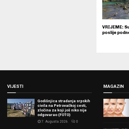
VRIJEME: Su
poslije pod
VIJESTI
MAGAZIN
Godišnjica stradanja srpskih
civila na Petrovačkoj cesti,
zločina za koji još niko nije
odgovarao (FOTO)
7. Augusta 2026.
0