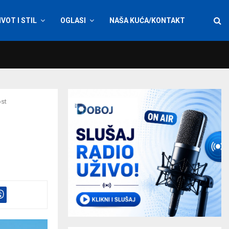
IVOT I STIL
OGLASI
NAŠA KUĆA/KONTAKT
ost