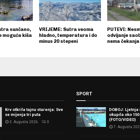
tra sunčano,
VRIJEME: Sutra veoma
PUTEVI: Nes
ne moguća kiša
hladno, temperatura i do
odvijanje sao
minus 20 stepeni
nema čekanja 
SPORT
Krv otkrila tajnu starenja: Sve
DOBOJ: Ljetnja 
se mijenja tri puta
okupila oko 150
(FOTO/VIDEO)
3. Augusta 2026.
0
7. Augusta 202