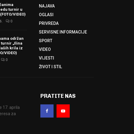
ačanima
NAJAVA
redu turnir u
 (FOTO/VIDEO)
OGLASI
6.
0
PRIVREDA
SERVISNE INFORMACIJE
hama održan
SPORT
turnir „Ilina
aših krila iz
VIDEO
TO/VIDEO)
VIJESTI
0
ŽIVOT I STIL
PRATITE NAS
17. aprila
eresa za