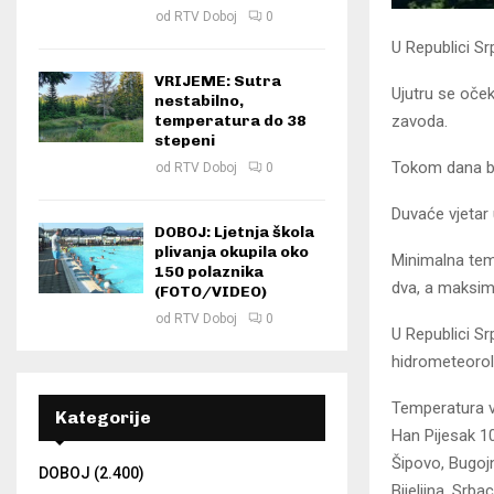
od
RTV Doboj
0
U Republici Sr
VRIJEME: Sutra
Ujutru se oček
nestabilno,
zavoda.
temperatura do 38
stepeni
Tokom dana bi
od
RTV Doboj
0
Duvaće vjetar
DOBOJ: Ljetnja škola
plivanja okupila oko
Minimalna tem
150 polaznika
dva, a maksima
(FOTO/VIDEO)
od
RTV Doboj
0
U Republici S
hidrometeoro
Temperatura v
Kategorije
Han Pijesak 10
Šipovo, Bugojn
DOBOJ
(2.400)
Bijeljina, Srba