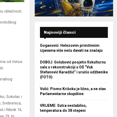
enu oblačnost.
eorološkog
Najnoviji članci
Goganović: Helezovim primitivnim
izjavama više neću davati na značaju
lima od minus
DOBOJ: Golubović posjetio fiskulturnu
salu u rekonstrukciji u OŠ “Vuk
ih.
Stefanović Karadžić” i uručio udžbenike
(FOTO)
eralnog
Vulić: Pismo Krišoku je lično, a ne stav
Parlamentarne skupštine
ko, Sokolac i
, Srebrenica,
VRIJEME: Sutra nestabilno,
t i Ribnik 16,
temperatura do 38 stepeni
nje 19, te