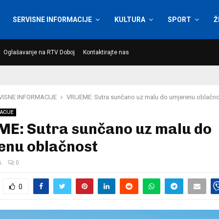
SERVISNE INFORMACIJE
KULTURA
SPORT
Ž
Oglašavanje na RTV Doboj
Kontaktirajte nas
VISNE INFORMACIJE
VRIJEME: Sutra sunčano uz malu do umjerenu oblačn
ACIJE
ME: Sutra sunčano uz malu do
enu oblačnost
6.
0
0