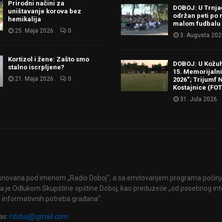
Prirodni načini za
DOBOJ: U Trnj
uništavanje korova bez
održan peti po 
hemikalija
malom fudbalu
25. Maja 2026.
0
3. Augusta 202
Kortizol i žene: Zašto smo
DOBOJ: U Kožu
stalno iscrpljene?
15. Memorijalni 
21. Maja 2026.
0
2026“; Trijumf N
Kostajnice (FO
31. Jula 2026.
snovana pod imenom „Radio Doboj“, a sa emitovanjem programa počinje 
 je Odlukom Skupštine opštine Doboj, kao preduzeće „od posebnog int
 informativnih potreba građana“.
as:
rdoboj@gmail.com