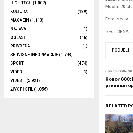
HIGH TECH
(1.007)
Mostar 20 step
KULTURA
(139)
Foto: rtrs.tv
MAGAZIN
(1.113)
NAJAVA
(1)
Izvor: SRNA
OGLASI
(16)
PRIVREDA
(1)
PODJELI
SERVISNE INFORMACIJE
(1.793)
SPORT
(474)
VIDEO
(3)
PRETHODNA OB
Honor 600: 
VIJESTI
(5.921)
premium o
ŽIVOT I STIL
(1.056)
RELATED P