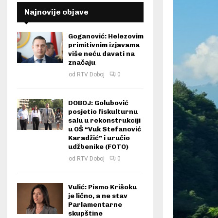
Najnovije objave
Goganović: Helezovim
primitivnim izjavama
više neću davati na
značaju
od
RTV Doboj
0
DOBOJ: Golubović
posjetio fiskulturnu
salu u rekonstrukciji
u OŠ “Vuk Stefanović
Karadžić” i uručio
udžbenike (FOTO)
od
RTV Doboj
0
Vulić: Pismo Krišoku
je lično, a ne stav
Parlamentarne
skupštine