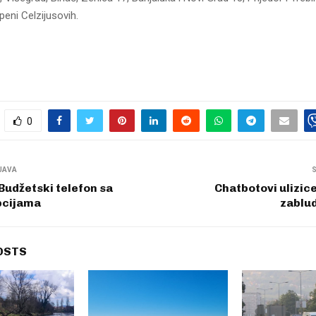
eni Celzijusovih.
0
JAVA
Budžetski telefon sa
Chatbotovi ulizic
pcijama
zablud
OSTS