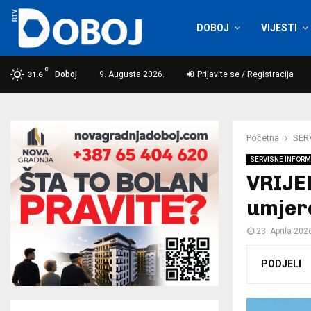
DOBOJ
VIJESTI
C
Doboj
9. Augusta 2026.
Prijavite se / Registracija
31.6
Početna
SER
SERVISNE INFORM
VRIJE
umjer
23. Aprila 202
PODJELI