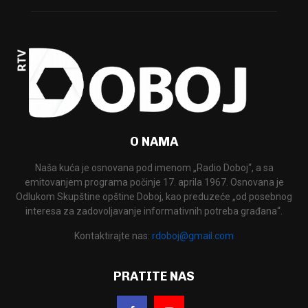
O NAMA
Naša kuća je osnovana pod imenom „Radio Doboj“, a sa
emitovanjem programa počinje 17. aprila 1967. Osnovana je
Odlukom Skupštine opštine Doboj, kao preduzeće „od posebnog
interesa za zadovoljavanje informativnih potreba građana“.
Kontaktirajte nas:
rdoboj@gmail.com
PRATITE NAS