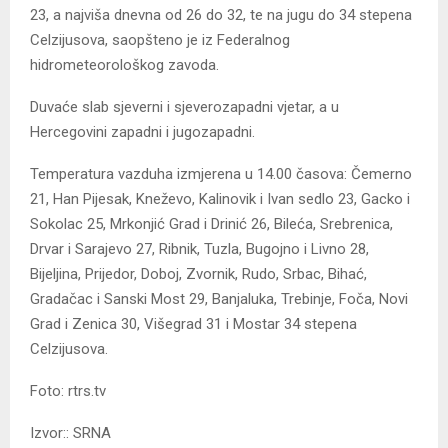
23, a najviša dnevna od 26 do 32, te na jugu do 34 stepena
Celzijusova, saopšteno je iz Federalnog
hidrometeorološkog zavoda.
Duvaće slab sjeverni i sjeverozapadni vjetar, a u
Hercegovini zapadni i jugozapadni.
Temperatura vazduha izmjerena u 14.00 časova: Čemerno
21, Han Pijesak, Kneževo, Kalinovik i Ivan sedlo 23, Gacko i
Sokolac 25, Mrkonjić Grad i Drinić 26, Bileća, Srebrenica,
Drvar i Sarajevo 27, Ribnik, Tuzla, Bugojno i Livno 28,
Bijeljina, Prijedor, Doboj, Zvornik, Rudo, Srbac, Bihać,
Gradačac i Sanski Most 29, Banjaluka, Trebinje, Foča, Novi
Grad i Zenica 30, Višegrad 31 i Mostar 34 stepena
Celzijusova.
Foto: rtrs.tv
Izvor:: SRNA