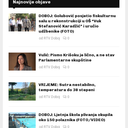
Najnovije objave
DOBOJ: Golubović posjetio fiskulturnu
salu u rekonstrukciji u OŠ “Vuk
Stefanović Karadžić” i uručio
udžbenike (FOTO)
od
RTV Doboj
0
Vulić: Pismo Krišoku je lično, a ne stav
Parlamentarne skupštine
od
RTV Doboj
0
VRIJEME: Sutra nestabilno,
temperatura do 38 stepeni
od
RTV Doboj
0
DOBOJ: Ljetnja škola plivanja okupila
oko 150 polaznika (FOTO/VIDEO)
od
RTV Doboj
0