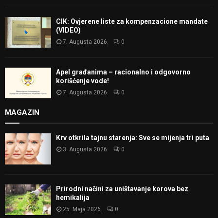
CIK: Ovjerene liste za kompenzacione mandate
(VIDEO)
7. Augusta 2026.
0
Apel građanima – racionalno i odgovorno
korišćenje vode!
7. Augusta 2026.
0
MAGAZIN
Krv otkrila tajnu starenja: Sve se mijenja tri puta
3. Augusta 2026.
0
Prirodni načini za uništavanje korova bez
hemikalija
25. Maja 2026.
0