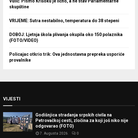
Vulić: Pismo Krišoku je lično, a ne stav Parlamentarne
skupštine
VRIJEME: Sutra nestabilno, temperatura do 38 stepeni
DOBOJ: Ljetnja škola plivanja okupila oko 150 polaznika
(FOTO/VIDEO)
Policajac otkrio trik: Ova jednostavna prepreka usporiće
provalnike
VIJESTI
Godišnjica stradanja srpskih civila na
Petrovačkoj cesti, zločina za koji još niko nije
odgovarao (FOTO)
7. Augusta 2026.
0