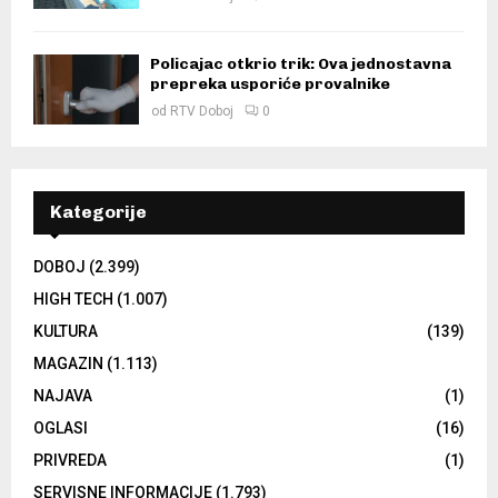
Policajac otkrio trik: Ova jednostavna
prepreka usporiće provalnike
od
RTV Doboj
0
Kategorije
DOBOJ
(2.399)
HIGH TECH
(1.007)
KULTURA
(139)
MAGAZIN
(1.113)
NAJAVA
(1)
OGLASI
(16)
PRIVREDA
(1)
SERVISNE INFORMACIJE
(1.793)