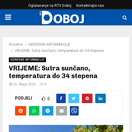
Oglašavanje na RTV Doboj
Kontaktirajte nas
PRIMARY
MENU
Početna
SERVISNE INFORMACIJE
VRIJEME: Sutra sunčano, temperatura do 34 stepena
SERVISNE INFORMACIJE
VRIJEME: Sutra sunčano,
temperatura do 34 stepena
26. Maja 2026.
0
PODJELI
0