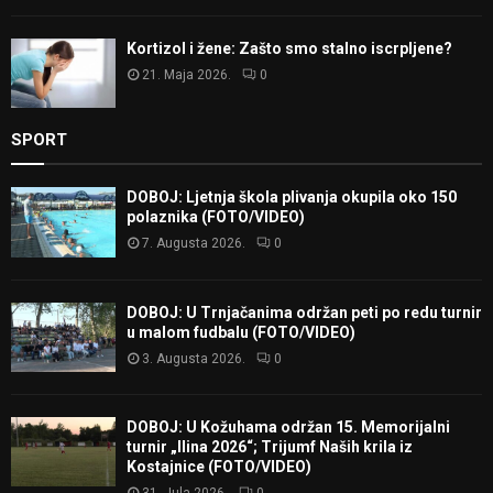
Kortizol i žene: Zašto smo stalno iscrpljene?
21. Maja 2026.
0
SPORT
DOBOJ: Ljetnja škola plivanja okupila oko 150
polaznika (FOTO/VIDEO)
7. Augusta 2026.
0
DOBOJ: U Trnjačanima održan peti po redu turnir
u malom fudbalu (FOTO/VIDEO)
3. Augusta 2026.
0
DOBOJ: U Kožuhama održan 15. Memorijalni
turnir „Ilina 2026“; Trijumf Naših krila iz
Kostajnice (FOTO/VIDEO)
31. Jula 2026.
0