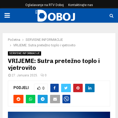
Oglašavanje na RTV Doboj
Kontaktirajte nas
PRIMARY
MENU
Početna
SERVISNE INFORMACIJE
VRIJEME: Sutra pretežno toplo i vjetrovito
SERVISNE INFORMACIJE
VRIJEME: Sutra pretežno toplo i
vjetrovito
27. Januara 2025.
0
PODJELI
0