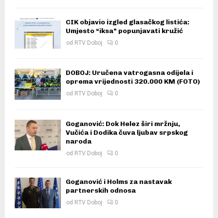
CIK objavio izgled glasačkog listića:
Umjesto “iksa” popunjavati kružić
od
RTV Doboj
0
DOBOJ: Uručena vatrogasna odijela i
oprema vrijednosti 320.000 KM (FOTO)
od
RTV Doboj
0
Goganović: Dok Helez širi mržnju,
Vučića i Dodika čuva ljubav srpskog
naroda
od
RTV Doboj
0
Goganović i Holms za nastavak
partnerskih odnosa
od
RTV Doboj
0