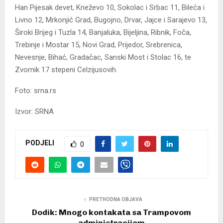
Han Pijesak devet, Kneževo 10, Sokolac i Srbac 11, Bileća i
Livno 12, Mrkonjić Grad, Bugojno, Drvar, Jajce i Sarajevo 13,
Široki Brijeg i Tuzla 14, Banjaluka, Bijeljina, Ribnik, Foča,
Trebinje i Mostar 15, Novi Grad, Prijedor, Srebrenica,
Nevesnje, Bihać, Gradačac, Sanski Most i Stolac 16, te
Zvornik 17 stepeni Celzijusovih.
Foto: srna.rs
Izvor: SRNA
PODJELI
0
PRETHODNA OBJAVA
Dodik: Mnogo kontakata sa Trampovom
administracijom