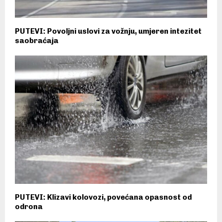
PUTEVI: Povoljni uslovi za vožnju, umjeren intezitet
saobraćaja
PUTEVI: Klizavi kolovozi, povećana opasnost od
odrona