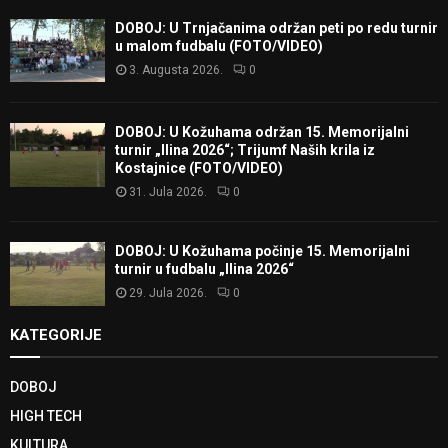
DOBOJ: U Trnjačanima održan peti po redu turnir
u malom fudbalu (FOTO/VIDEO)
3. Augusta 2026.
0
DOBOJ: U Kožuhama održan 15. Memorijalni
turnir „Ilina 2026“; Trijumf Naših krila iz
Kostajnice (FOTO/VIDEO)
31. Jula 2026.
0
DOBOJ: U Kožuhama počinje 15. Memorijalni
turnir u fudbalu „Ilina 2026“
29. Jula 2026.
0
KATEGORIJE
DOBOJ
HIGH TECH
KULTURA