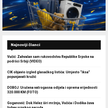
Najnoviji članci
Vučić: Zahvalan sam rukovodstvu Republike Srpske na
podršci Srbiji (VIDEO)
CIK objavio izgled glasačkog listića: Umjesto “iksa”
popunjavati kružić
DOBOJ: Uručena vatrogasna odijela i oprema vrijednosti
320.000 KM (FOTO)
Goganović: Dok Helez širi mržnju, Vučića i Dodika čuva
ljubav srpskog naroda