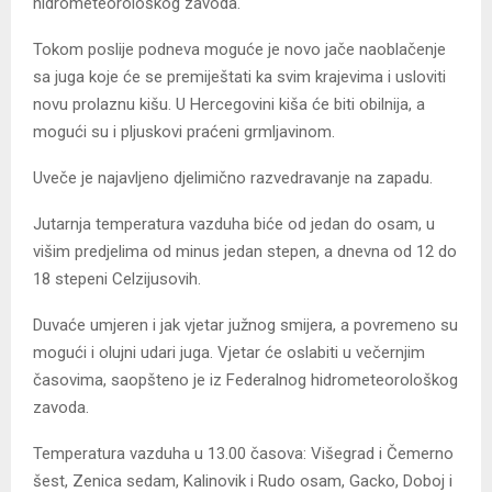
hidrometeorološkog zavoda.
Tokom poslije podneva moguće je novo jače naoblačenje
sa juga koje će se premiještati ka svim krajevima i usloviti
novu prolaznu kišu. U Hercegovini kiša će biti obilnija, a
mogući su i pljuskovi praćeni grmljavinom.
Uveče je najavljeno djelimično razvedravanje na zapadu.
Jutarnja temperatura vazduha biće od jedan do osam, u
višim predjelima od minus jedan stepen, a dnevna od 12 do
18 stepeni Celzijusovih.
Duvaće umjeren i jak vjetar južnog smijera, a povremeno su
mogući i olujni udari juga. Vjetar će oslabiti u večernjim
časovima, saopšteno je iz Federalnog hidrometeorološkog
zavoda.
Temperatura vazduha u 13.00 časova: Višegrad i Čemerno
šest, Zenica sedam, Kalinovik i Rudo osam, Gacko, Doboj i