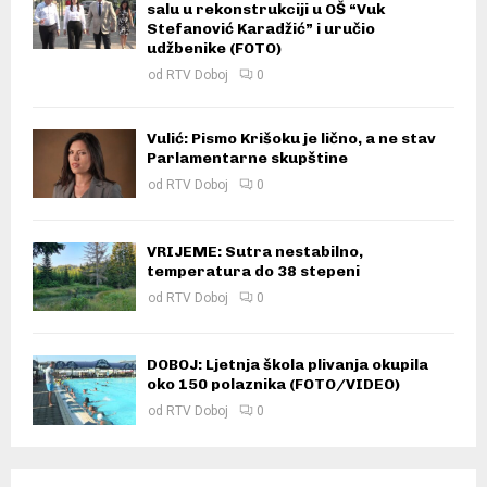
salu u rekonstrukciji u OŠ “Vuk
Stefanović Karadžić” i uručio
udžbenike (FOTO)
od
RTV Doboj
0
Vulić: Pismo Krišoku je lično, a ne stav
Parlamentarne skupštine
od
RTV Doboj
0
VRIJEME: Sutra nestabilno,
temperatura do 38 stepeni
od
RTV Doboj
0
DOBOJ: Ljetnja škola plivanja okupila
oko 150 polaznika (FOTO/VIDEO)
od
RTV Doboj
0