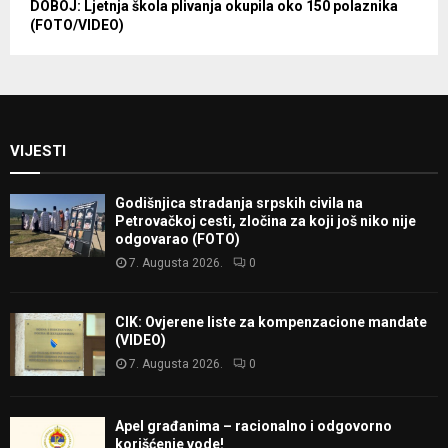
DOBOJ: Ljetnja škola plivanja okupila oko 150 polaznika
(FOTO/VIDEO)
VIJESTI
Godišnjica stradanja srpskih civila na
Petrovačkoj cesti, zločina za koji još niko nije
odgovarao (FOTO)
7. Augusta 2026.
0
CIK: Ovjerene liste za kompenzacione mandate
(VIDEO)
7. Augusta 2026.
0
Apel građanima – racionalno i odgovorno
korišćenje vode!