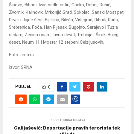
Šipovo, Bihać i Ivan sedlo četiri, Gacko, Doboj, Drinić,
Zvornik, Kalinovik, Mrkonjić Grad, Sokolac, Sanski Most pet,
Drvar i Jajce šest, Bijeljina, Bileća, Višegrad, Ribnik, Rudo,
Srebrenica, Foča, Han Pijesak, Bugojno, Sarajevo i Tuzla
sedam, Zenica osam, Livno devet, Trebinje i Široki Brijeg
deset, Neum 11 i Mostar 12 stepeni Celzijusovih.
Foto: srna.rs
Izvor: SRNA
PODJELI
0
PRETHODNA OBJAVA
Galijašević: Deportacije pravih terorista tek