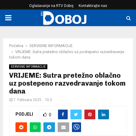
Oglašavanje na RTV Doboj
Kontaktirajte nas
PRIMARY
MENU
Početna
SERVISNE INFORMACIJE
VRIJEME: Sutra pretežno oblačno uz postepeno razvedravanje
tokom dana
SERVISNE INFORMACIJE
VRIJEME: Sutra pretežno oblačno
uz postepeno razvedravanje tokom
dana
7. Februara 2025.
0
PODJELI
0