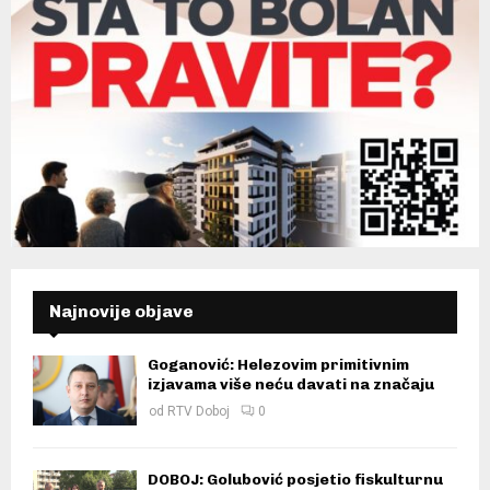
Najnovije objave
Goganović: Helezovim primitivnim
izjavama više neću davati na značaju
od
RTV Doboj
0
DOBOJ: Golubović posjetio fiskulturnu