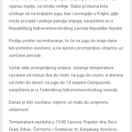
nijansu toplije, na istoku vedrije. Slaba prolazna kiša
očekuje se na krajnjem jugu, kao i ponegdje u Krajini, gdje
može provijati i pokoja pahulja snijega, saopšteno je iz
Republičkog hidrometeorološkog zavoda Republike Srpske.
Poslije podne razvedravanje, te će na jugu do kraja dana
biti pretežno sunčano, a na sjeveru promjenljivo oblačno uz
sunčane periode.
Vjetar slab promjenljivog smjera. Jutarnja temperatura
vazduha od minus dva do četiri, na jugu do osam, a dnevna
od četiri do deset, na jugu do 14 stepeni Celzijusovih,
saopšteno je iz Federalnog hidrometeorološkog zavoda.
Danas je bilo sunčano vrijeme uz malu do umjerenu
oblačnost.
Temperatura vazduha u 13.00 časova: Prijedor dva, Novi
Grad, Srbac, Čemerno i Gradačac tri, Banjaluka, Kneževo,