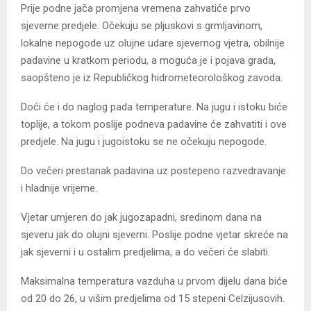
Prije podne jača promjena vremena zahvatiće prvo
sjeverne predjele. Očekuju se pljuskovi s grmljavinom,
lokalne nepogode uz olujne udare sjevernog vjetra, obilnije
padavine u kratkom periodu, a moguća je i pojava grada,
saopšteno je iz Republičkog hidrometeorološkog zavoda.
Doći će i do naglog pada temperature. Na jugu i istoku biće
toplije, a tokom poslije podneva padavine će zahvatiti i ove
predjele. Na jugu i jugoistoku se ne očekuju nepogode.
Do večeri prestanak padavina uz postepeno razvedravanje
i hladnije vrijeme.
Vjetar umjeren do jak jugozapadni, sredinom dana na
sjeveru jak do olujni sjeverni. Poslije podne vjetar skreće na
jak sjeverni i u ostalim predjelima, a do večeri će slabiti.
Maksimalna temperatura vazduha u prvom dijelu dana biće
od 20 do 26, u višim predjelima od 15 stepeni Celzijusovih.