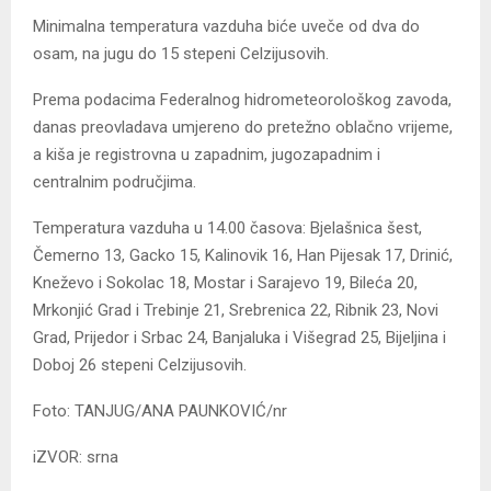
Minimalna temperatura vazduha biće uveče od dva do
osam, na jugu do 15 stepeni Celzijusovih.
Prema podacima Federalnog hidrometeorološkog zavoda,
danas preovladava umjereno do pretežno oblačno vrijeme,
a kiša je registrovna u zapadnim, jugozapadnim i
centralnim područjima.
Temperatura vazduha u 14.00 časova: Bjelašnica šest,
Čemerno 13, Gacko 15, Kalinovik 16, Han Pijesak 17, Drinić,
Kneževo i Sokolac 18, Mostar i Sarajevo 19, Bileća 20,
Mrkonjić Grad i Trebinje 21, Srebrenica 22, Ribnik 23, Novi
Grad, Prijedor i Srbac 24, Banjaluka i Višegrad 25, Bijeljina i
Doboj 26 stepeni Celzijusovih.
Foto: TANJUG/ANA PAUNKOVIĆ/nr
iZVOR: srna