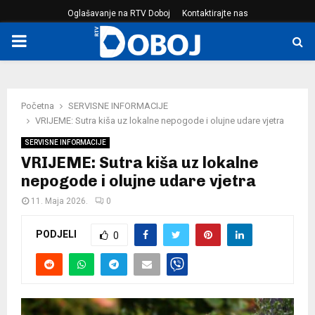
Oglašavanje na RTV Doboj
Kontaktirajte nas
PRIMARY
MENU
Početna
SERVISNE INFORMACIJE
VRIJEME: Sutra kiša uz lokalne nepogode i olujne udare vjetra
SERVISNE INFORMACIJE
VRIJEME: Sutra kiša uz lokalne
nepogode i olujne udare vjetra
11. Maja 2026.
0
PODJELI
0