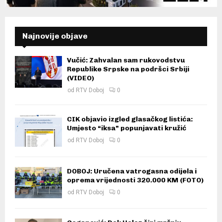
Najnovije objave
Vučić: Zahvalan sam rukovodstvu
Republike Srpske na podršci Srbiji
(VIDEO)
od
RTV Doboj
0
CIK objavio izgled glasačkog listića:
Umjesto “iksa” popunjavati kružić
od
RTV Doboj
0
DOBOJ: Uručena vatrogasna odijela i
oprema vrijednosti 320.000 KM (FOTO)
od
RTV Doboj
0