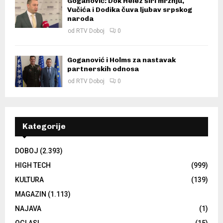
Goganović: Dok Helez širi mržnju,
Vučića i Dodika čuva ljubav srpskog
naroda
od
RTV Doboj
0
Goganović i Holms za nastavak
partnerskih odnosa
od
RTV Doboj
0
Kategorije
DOBOJ
(2.393)
HIGH TECH
(999)
KULTURA
(139)
MAGAZIN
(1.113)
NAJAVA
(1)