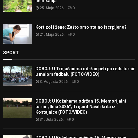
hemikalija
25. Maja 2026.
0
Kortizol i žene: Zašto smo stalno iscrpljene?
21. Maja 2026.
0
SPORT
DOBOJ: U Trnjačanima održan peti po redu turnir
u malom fudbalu (FOTO/VIDEO)
3. Augusta 2026.
0
DOBOJ: U Kožuhama održan 15. Memorijalni
turnir „Ilina 2026“; Trijumf Naših krila iz
Kostajnice (FOTO/VIDEO)
31. Jula 2026.
0
DOBOJ: U Kožuhama počinje 15. Memorijalni