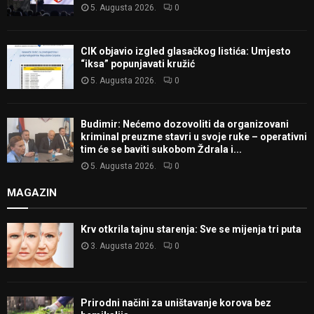
5. Augusta 2026.
0
CIK objavio izgled glasačkog listića: Umjesto
“iksa” popunjavati kružić
5. Augusta 2026.
0
Budimir: Nećemo dozovoliti da organizovani
kriminal preuzme stavri u svoje ruke – operativni
tim će se baviti sukobom Ždrala i...
5. Augusta 2026.
0
MAGAZIN
Krv otkrila tajnu starenja: Sve se mijenja tri puta
3. Augusta 2026.
0
Prirodni načini za uništavanje korova bez