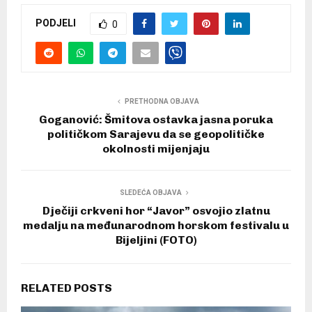
PODJELI
0
PRETHODNA OBJAVA
Goganović: Šmitova ostavka jasna poruka
političkom Sarajevu da se geopolitičke
okolnosti mijenjaju
SLEDEĆA OBJAVA
Dječiji crkveni hor “Javor” osvojio zlatnu
medalju na međunarodnom horskom festivalu u
Bijeljini (FOTO)
RELATED POSTS