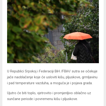
U Republici Srpskoj i Federaciji BiH /FBiH/ sutra se očekuje
jače naoblačenje koje će usloviti kišu, pljuskove, grmljavinu
i pad temperature vazduha, a moguća je i pojava grada.
Ujutro će biti toplo, vjetrovito i promjenljivo oblačno uz
sunčane periode i povremenu kišu i pljuskove.