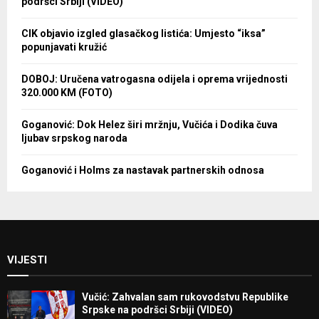
podršci Srbiji (VIDEO)
CIK objavio izgled glasačkog listića: Umjesto “iksa”
popunjavati kružić
DOBOJ: Uručena vatrogasna odijela i oprema vrijednosti
320.000 KM (FOTO)
Goganović: Dok Helez širi mržnju, Vučića i Dodika čuva
ljubav srpskog naroda
Goganović i Holms za nastavak partnerskih odnosa
VIJESTI
Vučić: Zahvalan sam rukovodstvu Republike
Srpske na podršci Srbiji (VIDEO)