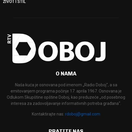
ŽIVOT I STIL
O NAMA
Naša kuća je osnovana pod imenom „Radio Doboj“, a sa
emitovanjem programa počinje 17. aprila 1967. Osnovana je
Odlukom Skupštine opštine Doboj, kao preduzeće „od posebnog
interesa za zadovoljavanje informativnih potreba građana“.
Kontaktirajte nas:
rdoboj@gmail.com
PRATITE NAS