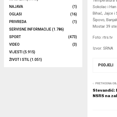
Temperatura v
NAJAVA
(1)
Sokolac i Han 
Bihać, Jajce i
OGLASI
(16)
Šipovo, Banjal
PRIVREDA
(1)
Mostar 39 ste
SERVISNE INFORMACIJE
(1.786)
SPORT
(473)
Foto: rtrs.tv
VIDEO
(3)
Izvor: SRNA
VIJESTI
(5.915)
ŽIVOT I STIL
(1.051)
PODJELI
PRETHODNA OB
Stevandić:
NSRS na zah