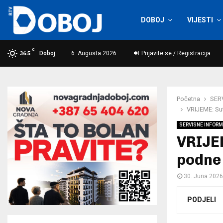
DOBOJ
VIJESTI
C
Doboj
6. Augusta 2026.
Prijavite se / Registracija
36.5
Početna
SER
VRIJEME: Sut
SERVISNE INFORM
VRIJEM
podne 
30. Juna 2026
PODJELI