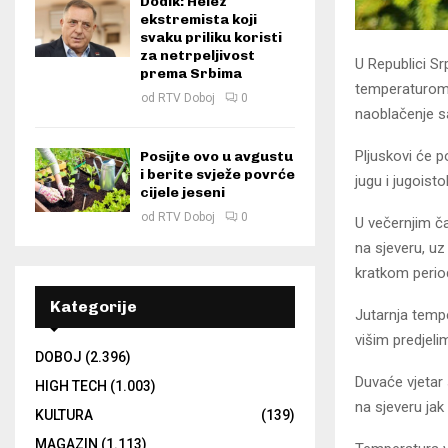
Dodik: Helez
ekstremista koji
svaku priliku koristi
za netrpeljivost
U Republici Sr
prema Srbima
temperaturom 
od
RTV Doboj
0
naoblačenje sa
Pljuskovi će p
Posijte ovo u avgustu
i berite svježe povrće
jugu i jugois
cijele jeseni
od
RTV Doboj
0
U večernjim č
na sjeveru, u
kratkom period
Kategorije
Jutarnja temp
višim predjeli
DOBOJ
(2.396)
Duvaće vjetar
HIGH TECH
(1.003)
na sjeveru jak
KULTURA
(139)
MAGAZIN
(1.113)