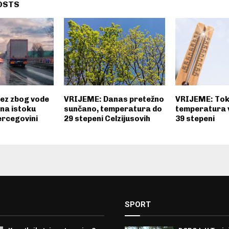
OSTS
ez zbog vode
VRIJEME: Danas pretežno
VRIJEME: To
 na istoku
sunčano, temperatura do
temperatura 
ercegovini
29 stepeni Celzijusovih
39 stepeni
SPORT