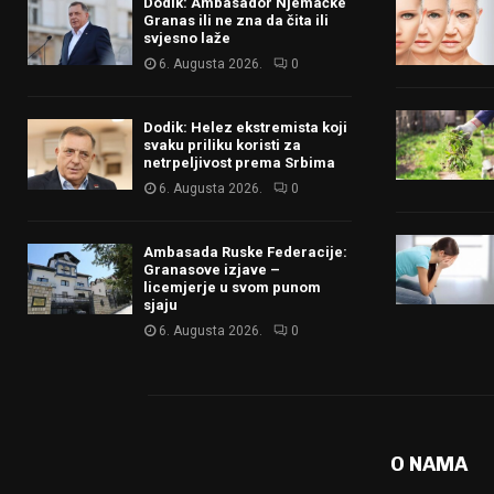
Dodik: Ambasador Njemačke
Granas ili ne zna da čita ili
svjesno laže
6. Augusta 2026.
0
Dodik: Helez ekstremista koji
svaku priliku koristi za
netrpeljivost prema Srbima
6. Augusta 2026.
0
Ambasada Ruske Federacije:
Granasove izjave –
licemjerje u svom punom
sjaju
6. Augusta 2026.
0
O NAMA