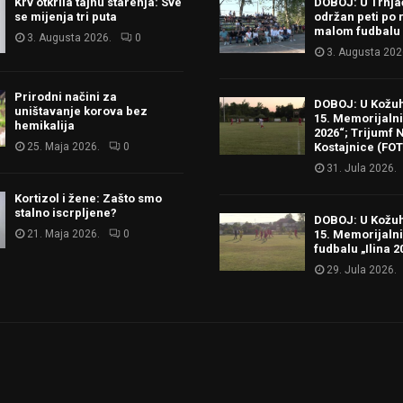
Krv otkrila tajnu starenja: Sve
DOBOJ: U Trnj
se mijenja tri puta
održan peti po 
malom fudbalu
3. Augusta 2026.
0
3. Augusta 202
Prirodni načini za
DOBOJ: U Kožu
uništavanje korova bez
15. Memorijalni 
hemikalija
2026“; Trijumf N
25. Maja 2026.
0
Kostajnice (FO
31. Jula 2026.
Kortizol i žene: Zašto smo
stalno iscrpljene?
DOBOJ: U Kožu
21. Maja 2026.
0
15. Memorijalni
fudbalu „Ilina 2
29. Jula 2026.