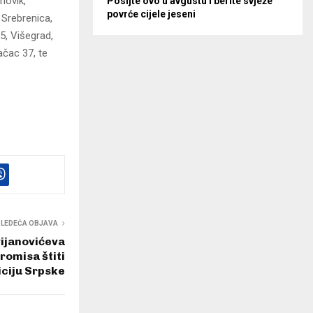
novik,
Posijte ovo u avgustu i berite svježe
povrće cijele jeseni
 Srebrenica,
5, Višegrad,
ačac 37, te
SLEDEĆA OBJAVA
ijanovićeva
romisa štiti
iciju Srpske