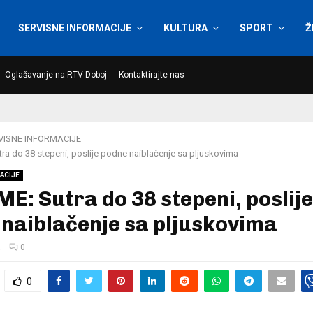
SERVISNE INFORMACIJE
KULTURA
SPORT
Ž
Oglašavanje na RTV Doboj
Kontaktirajte nas
VISNE INFORMACIJE
ra do 38 stepeni, poslije podne naiblačenje sa pljuskovima
ACIJE
E: Sutra do 38 stepeni, poslije
naiblačenje sa pljuskovima
.
0
0