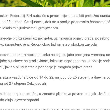
pskoj i Federaciji BiH sutra će u prvom dijelu dana biti pretežno sunč
do 38 stepeni Celzijusovih, dok se u poslije podnevnim časovima o
 lokalnim pljuskovima i grmljavinom.
onegdje biti izraženiji uz jak vjetar, uz moguću pojavu grada, posebn
toku, saopšteno je iz Republičkog hidrometeorološkog zavoda.
asovima i tokom noći sa utorka na srijedu jača promjena vremena se
z jače pljuskove sa grmljavinom, lokalnim nepogodama uz oblnije pad
u, jak do olujni vjetar, a ponegdje je moguća pojava grada.
eratura vazduha biće od 14 do 22, na jugu do 25 stepeni, a dnevna od
ma od 27 stepeni Celzijusovih.
 slab do umjeren istočni, u zonama pljuskova povremeno jak. Uveče i
 do olujni sjeverozapadni.