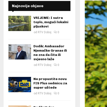
Najnovije objave
VRIJEME: I sutra
toplo, mogući lokalni
pljuskovi
od
RTV Doboj
0
Dodik: Ambasador
Njemačke Granas ili
ne zna da čita ili
svjesno laže
od
RTV Doboj
0
Ne propustite novu
FIS Plus sedmicu za
super uštede
od
RTV Doboj
0