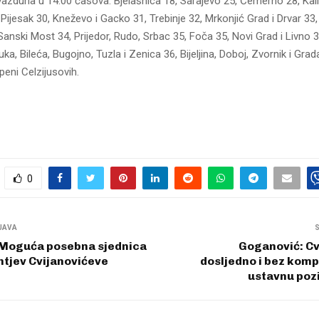
azduha u 14.00 časova: Bjelašnica 18, Sarajevo 25, Čemerno 28, Kali
Pijesak 30, Kneževo i Gacko 31, Trebinje 32, Mrkonjić Grad i Drvar 33,
 Sanski Most 34, Prijedor, Rudo, Srbac 35, Foča 35, Novi Grad i Livno 3
uka, Bileća, Bugojno, Tuzla i Zenica 36, Bijeljina, Doboj, Zvornik i Grad
peni Celzijusovih.
0
JAVA
 Moguća posebna sjednica
Goganović: Cv
tjev Cvijanovićeve
dosljedno i bez komp
ustavnu poz