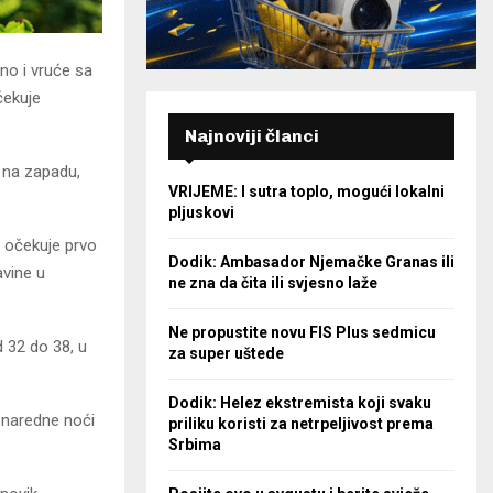
ano i vruće sa
čekuje
Najnoviji članci
o na zapadu,
VRIJEME: I sutra toplo, mogući lokalni
pljuskovi
 očekuje prvo
Dodik: Ambasador Njemačke Granas ili
avine u
ne zna da čita ili svjesno laže
Ne propustite novu FIS Plus sedmicu
 32 do 38, u
za super uštede
Dodik: Helez ekstremista koji svaku
 naredne noći
priliku koristi za netrpeljivost prema
Srbima