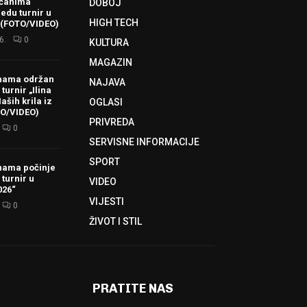
ačanima
DOBOJ
redu turnir u
HIGH TECH
 (FOTO/VIDEO)
6.
0
KULTURA
MAGAZIN
hama održan
NAJAVA
turnir „Ilina
aših krila iz
OGLASI
TO/VIDEO)
PRIVREDA
0
SERVISNE INFORMACIJE
SPORT
hama počinje
 turnir u
VIDEO
026“
VIJESTI
0
ŽIVOT I STIL
PRATITE NAS