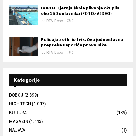
DOBOJ: Ljetnja škola plivanja okupila
oko 150 polaznika (FOTO/VIDEO)
od
RTV Doboj
0
Policajac otkrio trik: Ova jednostavna
prepreka usporiće provalnike
od
RTV Doboj
0
Kategorije
DOBOJ
(2.399)
HIGH TECH
(1.007)
KULTURA
(139)
MAGAZIN
(1.113)
NAJAVA
(1)