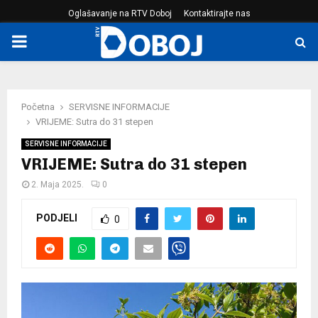
Oglašavanje na RTV Doboj
Kontaktirajte nas
PRIMARY
MENU
Početna
SERVISNE INFORMACIJE
VRIJEME: Sutra do 31 stepen
SERVISNE INFORMACIJE
VRIJEME: Sutra do 31 stepen
2. Maja 2025.
0
PODJELI
0