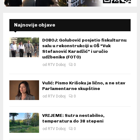
Najnovije objave
DOBOJ: Golubović posjetio fiskulturnu
salu u rekonstrukciji u OŠ “Vuk
Stefanović Karadžić” i uručio
udžbenike (FOTO)
od
RTV Doboj
0
Vulić: Pismo Krišoku je lično, a ne stav
Parlamentarne skupštine
od
RTV Doboj
0
VRIJEME: Sutra nestabilno,
temperatura do 38 stepeni
od
RTV Doboj
0