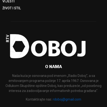
VIJESTI
ŽIVOT I STIL
O NAMA
Naša kuća je osnovana pod imenom „Radio Doboj“, a sa
emitovanjem programa počinje 17. aprila 1967. Osnovana je
Odlukom Skupštine opštine Doboj, kao preduzeće „od posebnog
interesa za zadovoljavanje informativnih potreba građana“.
Kontaktirajte nas:
rdoboj@gmail.com