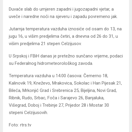
Duvaće slab do umjeren zapadni i jugozapadni vjetar, a
uveče i naredne noći na sjeveru i zapadu povremeno jak.
Jutarnja temperatura vazduha iznosiće od osam do 13, na
jugu 16, u višim predjelima četiri, a dnevna od 26 do 31, u
višim predjelima 21 stepen Celzijusov.
U Srpskoj i FBiH danas je pretežno sunčano vrijeme, podaci
su Federalnog hidrometeorološkog zavoda.
Temperatura vazduha u 14.00 časova: Čemerno 18,
Kalinovik 19, Kneževo, Mrakovica, Sokolac i Han Pijesak 21,
Bileća, Mrkonjić Grad i Srebrenica 25, Bijeljina, Novi Grad,
Ribnik, Rudo, Srbac, Foča i Sarajevo 26, Banjaluka,
Višegrad, Doboj i Trebinje 27, Prijedor 28 i Mostar 30
stepeni Celzijusovih.
Foto: rtrs.tv