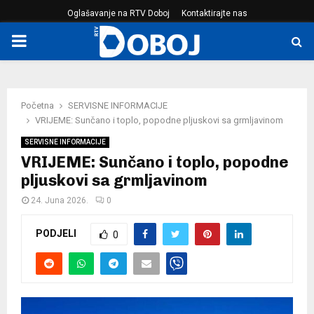
Oglašavanje na RTV Doboj
Kontaktirajte nas
PRIMARY
MENU
Početna
SERVISNE INFORMACIJE
VRIJEME: Sunčano i toplo, popodne pljuskovi sa grmljavinom
SERVISNE INFORMACIJE
VRIJEME: Sunčano i toplo, popodne
pljuskovi sa grmljavinom
24. Juna 2026.
0
PODJELI
0