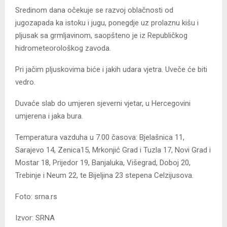
Sredinom dana očekuje se razvoj oblačnosti od
jugozapada ka istoku i jugu, ponegdje uz prolaznu kišu i
pljusak sa grmljavinom, saopšteno je iz Republičkog
hidrometeorološkog zavoda.
Pri jačim pljuskovima biće i jakih udara vjetra. Uveče će biti
vedro.
Duvaće slab do umjeren sjeverni vjetar, u Hercegovini
umjerena i jaka bura.
Temperatura vazduha u 7.00 časova: Bjelašnica 11,
Sarajevo 14, Zenica15, Mrkonjić Grad i Tuzla 17, Novi Grad i
Mostar 18, Prijedor 19, Banjaluka, Višegrad, Doboj 20,
Trebinje i Neum 22, te Bijeljina 23 stepena Celzijusova.
Foto: srna.rs
Izvor: SRNA