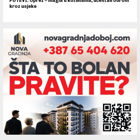
PUTEVI: Oprez – magla u kotlinama, učestali odroni
kroz usjeke