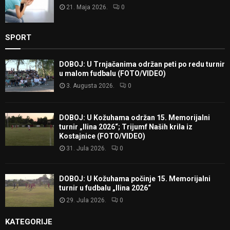
21. Maja 2026.
0
SPORT
DOBOJ: U Trnjačanima održan peti po redu turnir
u malom fudbalu (FOTO/VIDEO)
3. Augusta 2026.
0
DOBOJ: U Kožuhama održan 15. Memorijalni
turnir „Ilina 2026“; Trijumf Naših krila iz
Kostajnice (FOTO/VIDEO)
31. Jula 2026.
0
DOBOJ: U Kožuhama počinje 15. Memorijalni
turnir u fudbalu „Ilina 2026“
29. Jula 2026.
0
KATEGORIJE