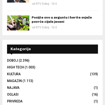
od
RTV Doboj
0
Posijte ovo u avgustu i berite svježe
povrće cijele jeseni
od
RTV Doboj
0
Kategorije
DOBOJ
(2.396)
HIGH TECH
(1.003)
KULTURA
(139)
MAGAZIN
(1.113)
NAJAVA
(1)
OGLASI
(16)
PRIVREDA
(1)