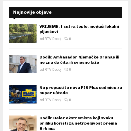
Najnovije objave
VRIJEME: I sutra toplo, mogući lokalni
pljuskovi
od
RTV Doboj
0
Dodik: Ambasador Njemačke Granas ili
ne zna da čita ili svjesno laže
od
RTV Doboj
0
Ne propustite novu FIS Plus sedmicu za
super uštede
od
RTV Doboj
0
Dodik: Helez ekstremista koji svaku
priliku koristi za netrpeljivost prema
Srbima