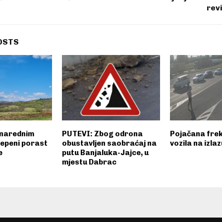
revi
OSTS
 narednim
PUTEVI: Zbog odrona
Pojačana frek
epeni porast
obustavljen saobraćaj na
vozila na izlaz
e
putu Banjaluka-Jajce, u
mjestu Dabrac