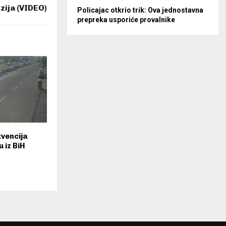
zija (VIDEO)
Policajac otkrio trik: Ova jednostavna
prepreka usporiće provalnike
vencija
u iz BiH