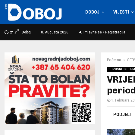
DOBOJ
VIJESTI
C
Doboj
8. Augusta 2026.
Prijavite se / Registracija
21.7
Početna
SER
SERVISNE INFORM
VRIJE
perio
1. Februara 20
PODJELI