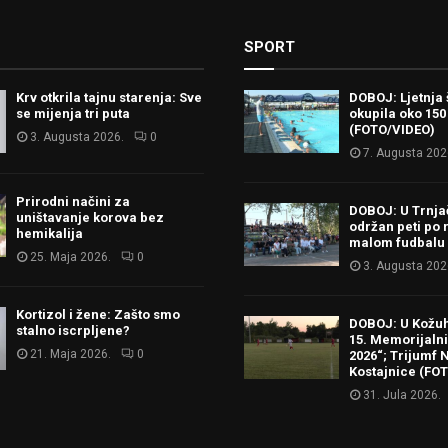
SPORT
Krv otkrila tajnu starenja: Sve
DOBOJ: Ljetnja 
se mijenja tri puta
okupila oko 150
(FOTO/VIDEO)
3. Augusta 2026.
0
7. Augusta 202
Prirodni načini za
DOBOJ: U Trnj
uništavanje korova bez
održan peti po 
hemikalija
malom fudbalu
25. Maja 2026.
0
3. Augusta 202
Kortizol i žene: Zašto smo
DOBOJ: U Kožu
stalno iscrpljene?
15. Memorijalni 
21. Maja 2026.
0
2026“; Trijumf N
Kostajnice (FO
31. Jula 2026.