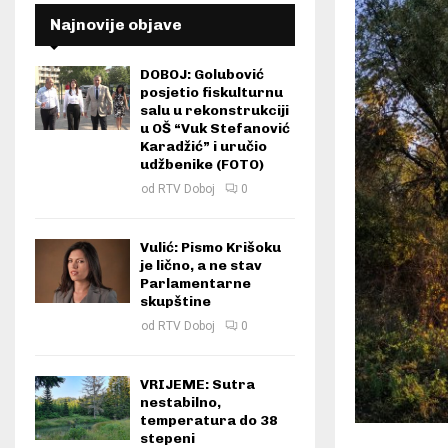
Najnovije objave
DOBOJ: Golubović
posjetio fiskulturnu
salu u rekonstrukciji
u OŠ “Vuk Stefanović
Karadžić” i uručio
udžbenike (FOTO)
od
RTV Doboj
0
Vulić: Pismo Krišoku
je lično, a ne stav
Parlamentarne
skupštine
od
RTV Doboj
0
VRIJEME: Sutra
nestabilno,
temperatura do 38
stepeni