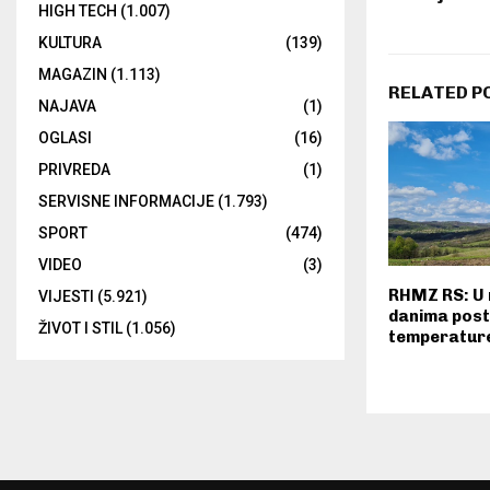
HIGH TECH
(1.007)
KULTURA
(139)
MAGAZIN
(1.113)
RELATED P
NAJAVA
(1)
OGLASI
(16)
PRIVREDA
(1)
SERVISNE INFORMACIJE
(1.793)
SPORT
(474)
VIDEO
(3)
RHMZ RS: U
VIJESTI
(5.921)
danima post
ŽIVOT I STIL
(1.056)
temperatur