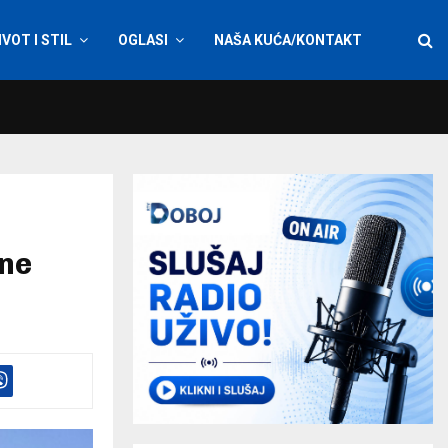
IVOT I STIL
OGLASI
NAŠA KUĆA/KONTAKT
ane