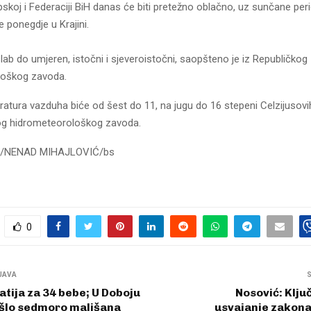
pskoj i Federaciji BiH danas će biti pretežno oblačno, uz sunčane per
 ponegdje u Krajini.
 slab do umjeren, istočni i sjeveroistočni, saopšteno je iz Republičkog
loškog zavoda.
ratura vazduha biće od šest do 11, na jugu do 16 stepeni Celzijusov
nog hidrometeorološkog zavoda.
G/NENAD MIHAJLOVIĆ/bs
0
JAVA
tija za 34 bebe; U Doboju
Nosović: Ključ
ošlo sedmoro mališana
usvajanje zakona