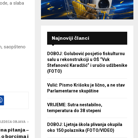
iode, a slaba
Najnoviji članci
ih, saopšteno
DOBOJ: Golubović posjetio fiskulturnu
salu u rekonstrukciji u OŠ “Vuk
Stefanović Karadžić” i uručio udžbenike
(FOTO)
Vulić: Pismo Krišoku je lično, a ne stav
Parlamentarne skupštine
VRIJEME: Sutra nestabilno,
temperatura do 38 stepeni
SLEDEĆA OBJAVA
DOBOJ: Ljetnja škola plivanja okupila
na pitanja –
oko 150 polaznika (FOTO/VIDEO)
 o borcima i