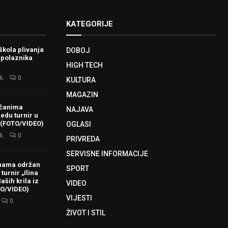
KATEGORIJE
škola plivanja
DOBOJ
 polaznika
HIGH TECH
6.
0
KULTURA
MAGAZIN
ačanima
NAJAVA
redu turnir u
 (FOTO/VIDEO)
OGLASI
6.
0
PRIVREDA
SERVISNE INFORMACIJE
hama održan
SPORT
turnir „Ilina
aših krila iz
VIDEO
TO/VIDEO)
VIJESTI
0
ŽIVOT I STIL