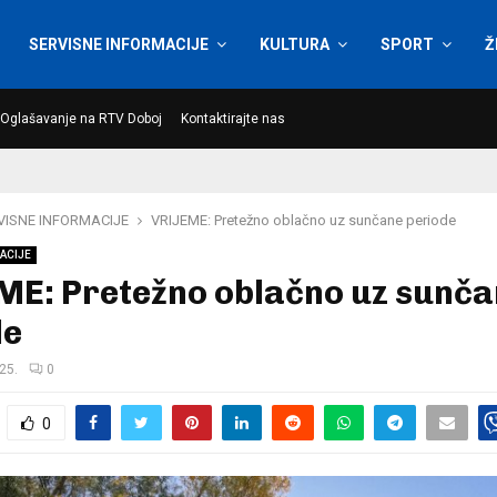
SERVISNE INFORMACIJE
KULTURA
SPORT
Ž
Oglašavanje na RTV Doboj
Kontaktirajte nas
VISNE INFORMACIJE
VRIJEME: Pretežno oblačno uz sunčane periode
ACIJE
ME: Pretežno oblačno uz sunč
de
25.
0
0