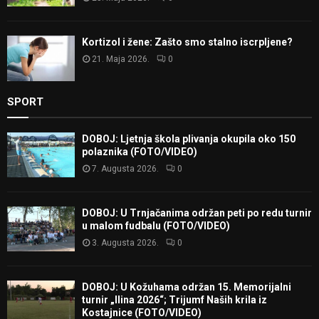
Kortizol i žene: Zašto smo stalno iscrpljene?
21. Maja 2026.
0
SPORT
DOBOJ: Ljetnja škola plivanja okupila oko 150
polaznika (FOTO/VIDEO)
7. Augusta 2026.
0
DOBOJ: U Trnjačanima održan peti po redu turnir
u malom fudbalu (FOTO/VIDEO)
3. Augusta 2026.
0
DOBOJ: U Kožuhama održan 15. Memorijalni
turnir „Ilina 2026“; Trijumf Naših krila iz
Kostajnice (FOTO/VIDEO)