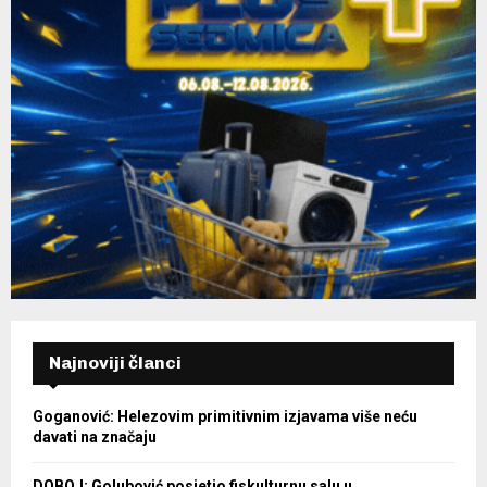
Najnoviji članci
Goganović: Helezovim primitivnim izjavama više neću
davati na značaju
DOBOJ: Golubović posjetio fiskulturnu salu u