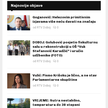
Najnovije objave
Goganović: Helezovim primitivnim
izjavama više neću davati na značaju
od
RTV Doboj
0
DOBOJ: Golubović posjetio fiskulturnu
salu u rekonstrukciji u OŠ “Vuk
Stefanović Karadžić” i uručio
udžbenike (FOTO)
od
RTV Doboj
0
Vulić: Pismo Krišoku je lično, a ne stav
Parlamentarne skupštine
od
RTV Doboj
0
VRIJEME: Sutra nestabilno,
temperatura do 38 stepeni