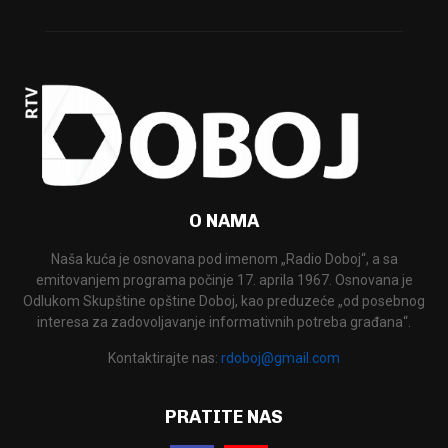
O NAMA
Naša kuća je osnovana pod imenom „Radio Doboj“, a sa
emitovanjem programa počinje 17. aprila 1967. Osnovana je
Odlukom Skupštine opštine Doboj, kao preduzeće „od posebnog
interesa za zadovoljavanje informativnih potreba građana“.
Kontaktirajte nas:
rdoboj@gmail.com
PRATITE NAS