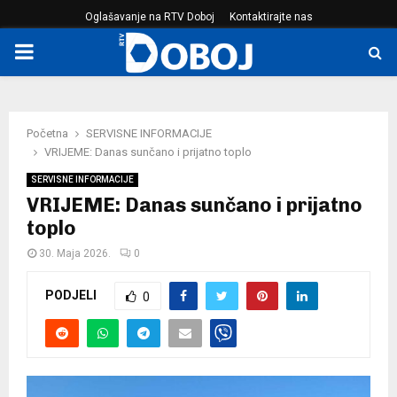
Oglašavanje na RTV Doboj
Kontaktirajte nas
PRIMARY
MENU
Početna
SERVISNE INFORMACIJE
VRIJEME: Danas sunčano i prijatno toplo
SERVISNE INFORMACIJE
VRIJEME: Danas sunčano i prijatno
toplo
30. Maja 2026.
0
PODJELI
0