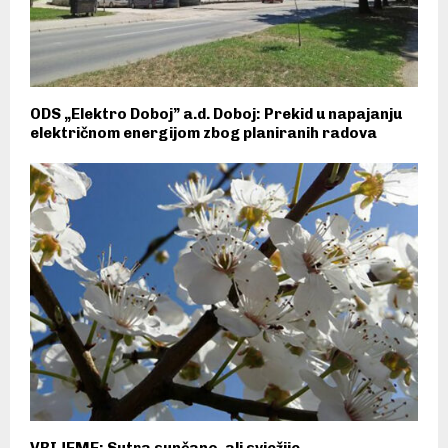
ODS „Elektro Doboj” a.d. Doboj: Prekid u napajanju
električnom energijom zbog planiranih radova