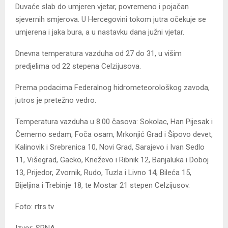
Duvaće slab do umjeren vjetar, povremeno i pojačan
sjevernih smjerova. U Hercegovini tokom jutra očekuje se
umjerena i jaka bura, a u nastavku dana južni vjetar.
Dnevna temperatura vazduha od 27 do 31, u višim
predjelima od 22 stepena Celzijusova.
Prema podacima Federalnog hidrometeorološkog zavoda,
jutros je pretežno vedro.
Temperatura vazduha u 8.00 časova: Sokolac, Han Pijesak i
Čemerno sedam, Foča osam, Mrkonjić Grad i Šipovo devet,
Kalinovik i Srebrenica 10, Novi Grad, Sarajevo i Ivan Sedlo
11, Višegrad, Gacko, Kneževo i Ribnik 12, Banjaluka i Doboj
13, Prijedor, Zvornik, Rudo, Tuzla i Livno 14, Bileća 15,
Bijeljina i Trebinje 18, te Mostar 21 stepen Celzijusov.
Foto: rtrs.tv