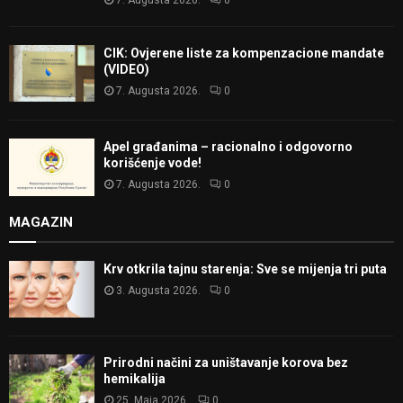
7. Augusta 2026.
0
CIK: Ovjerene liste za kompenzacione mandate
(VIDEO)
7. Augusta 2026.
0
Apel građanima – racionalno i odgovorno
korišćenje vode!
7. Augusta 2026.
0
MAGAZIN
Krv otkrila tajnu starenja: Sve se mijenja tri puta
3. Augusta 2026.
0
Prirodni načini za uništavanje korova bez
hemikalija
25. Maja 2026.
0