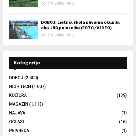
od
RTV Doboj
0
DOBOJ: Ljetnja škola plivanja okupila
oko 150 polaznika (FOTO/VIDEO)
od
RTV Doboj
0
Kategorije
DOBOJ
(2.400)
HIGH TECH
(1.007)
KULTURA
(139)
MAGAZIN
(1.113)
NAJAVA
(1)
OGLASI
(16)
PRIVREDA
(1)