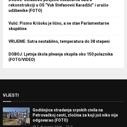
rekonstrukciji u OŠ “Vuk Stefanović Karadžić” i uručio
udžbenike (FOTO)
Vulić: Pismo Krišoku je lično, a ne stav Parlamentarne
skupštine
VRIJEME: Sutra nestabilno, temperatura do 38 stepeni
DOBOJ: Ljetnja škola plivanja okupila oko 150 polaznika
(FOTO/VIDEO)
VIJESTI
Godišnjica stradanja srpskih civila na
Petrovačkoj cesti, zločina za koji još niko nije
odgovarao (FOTO)