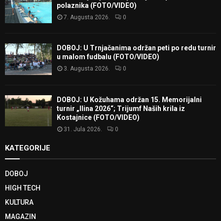
polaznika (FOTO/VIDEO)
7. Augusta 2026.
0
DOBOJ: U Trnjačanima održan peti po redu turnir
u malom fudbalu (FOTO/VIDEO)
3. Augusta 2026.
0
DOBOJ: U Kožuhama održan 15. Memorijalni
turnir „Ilina 2026“; Trijumf Naših krila iz
Kostajnice (FOTO/VIDEO)
31. Jula 2026.
0
KATEGORIJE
DOBOJ
HIGH TECH
KULTURA
MAGAZIN