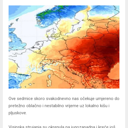
Ove sedmice skoro svakodnevno nas očekuje umjereno do
pretežno oblačno i nestabilno vrijeme uz lokalno kišu i
pljuskove.
Visinska strujanja su okrenula na jugozapadna i kreće još