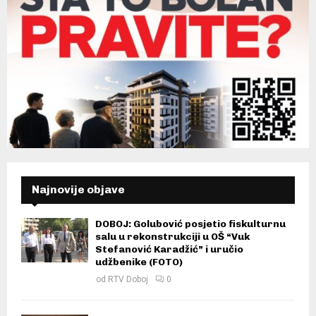
Najnovije objave
DOBOJ: Golubović posjetio fiskulturnu
salu u rekonstrukciji u OŠ “Vuk
Stefanović Karadžić” i uručio
udžbenike (FOTO)
od
RTV Doboj
0