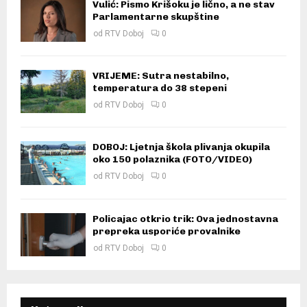
Vulić: Pismo Krišoku je lično, a ne stav
Parlamentarne skupštine
od
RTV Doboj
0
VRIJEME: Sutra nestabilno,
temperatura do 38 stepeni
od
RTV Doboj
0
DOBOJ: Ljetnja škola plivanja okupila
oko 150 polaznika (FOTO/VIDEO)
od
RTV Doboj
0
Policajac otkrio trik: Ova jednostavna
prepreka usporiće provalnike
od
RTV Doboj
0