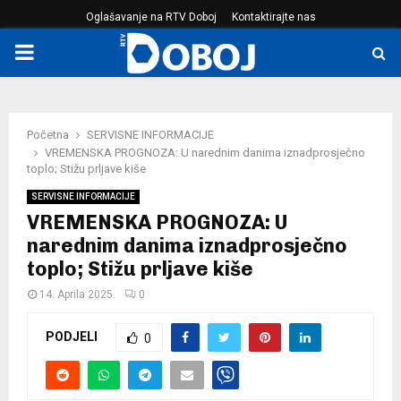
Oglašavanje na RTV Doboj
Kontaktirajte nas
PRIMARY
MENU
Početna
SERVISNE INFORMACIJE
VREMENSKA PROGNOZA: U narednim danima iznadprosječno
toplo; Stižu prljave kiše
SERVISNE INFORMACIJE
VREMENSKA PROGNOZA: U
narednim danima iznadprosječno
toplo; Stižu prljave kiše
14. Aprila 2025.
0
PODJELI
0