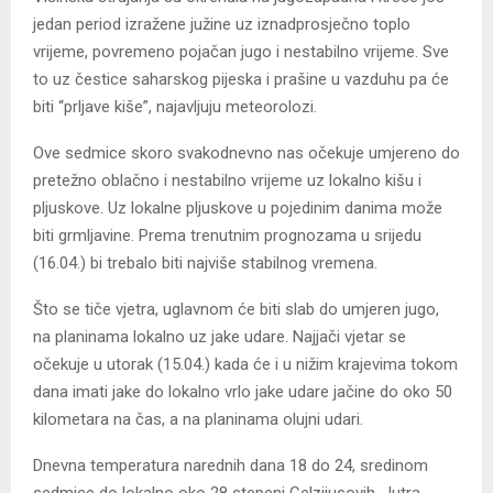
jedan period izražene južine uz iznadprosječno toplo
vrijeme, povremeno pojačan jugo i nestabilno vrijeme. Sve
to uz čestice saharskog pijeska i prašine u vazduhu pa će
biti “prljave kiše”, najavljuju meteorolozi.
Ove sedmice skoro svakodnevno nas očekuje umjereno do
pretežno oblačno i nestabilno vrijeme uz lokalno kišu i
pljuskove. Uz lokalne pljuskove u pojedinim danima može
biti grmljavine. Prema trenutnim prognozama u srijedu
(16.04.) bi trebalo biti najviše stabilnog vremena.
Što se tiče vjetra, uglavnom će biti slab do umjeren jugo,
na planinama lokalno uz jake udare. Najjači vjetar se
očekuje u utorak (15.04.) kada će i u nižim krajevima tokom
dana imati jake do lokalno vrlo jake udare jačine do oko 50
kilometara na čas, a na planinama olujni udari.
Dnevna temperatura narednih dana 18 do 24, sredinom
sedmice do lokalno oko 28 stepeni Celzijusovih. Јutra