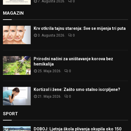
7. Augusta 2026.
0
MAGAZIN
Krv otkrila tajnu starenja: Sve se mijenja tri puta
3. Augusta 2026.
0
Prirodni načini za uništavanje korova bez
hemikalija
25. Maja 2026.
0
Kortizol i žene: Zašto smo stalno iscrpljene?
21. Maja 2026.
0
SPORT
DOBOJ: Ljetnja škola plivanja okupila oko 150