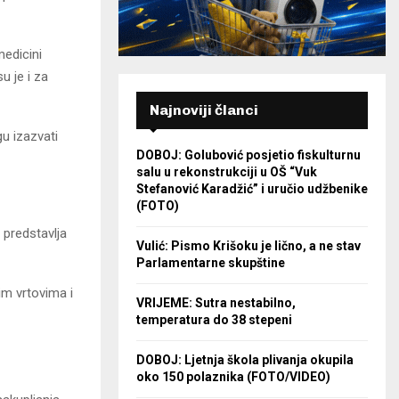
medicini
u je i za
Najnoviji članci
gu izazvati
DOBOJ: Golubović posjetio fiskulturnu
salu u rekonstrukciji u OŠ “Vuk
Stefanović Karadžić” i uručio udžbenike
(FOTO)
i predstavlja
Vulić: Pismo Krišoku je lično, a ne stav
Parlamentarne skupštine
im vrtovima i
VRIJEME: Sutra nestabilno,
temperatura do 38 stepeni
DOBOJ: Ljetnja škola plivanja okupila
oko 150 polaznika (FOTO/VIDEO)