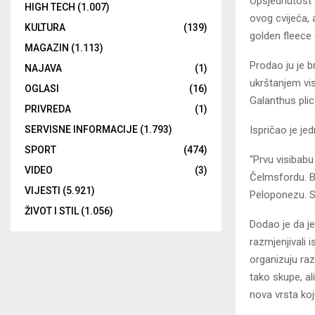
Opsjednutost s
HIGH TECH
(1.007)
ovog cvijeća, 
KULTURA
(139)
golden fleece 
MAGAZIN
(1.113)
Prodao ju je b
NAJAVA
(1)
ukrštanjem vis
OGLASI
(16)
Galanthus plic
PRIVREDA
(1)
Ispričao je je
SERVISNE INFORMACIJE
(1.793)
SPORT
(474)
“Prvu visibabu
VIDEO
(3)
Čelmsfordu. Bi
VIJESTI
(5.921)
Peloponezu. Sa
ŽIVOT I STIL
(1.056)
Dodao je da je 
razmjenjivali 
organizuju raz
tako skupe, al
nova vrsta koj