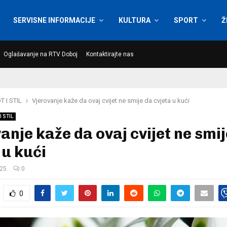
SERVISNE INFORMACIJE
KULTURA
SPORT
Ž
Oglašavanje na RTV Doboj
Kontaktirajte nas
T I STIL
Vjerovanje kaže da ovaj cvijet ne smije da cvjeta u kući
I STIL
anje kaže da ovaj cvijet ne smi
 u kući
25.
0
0