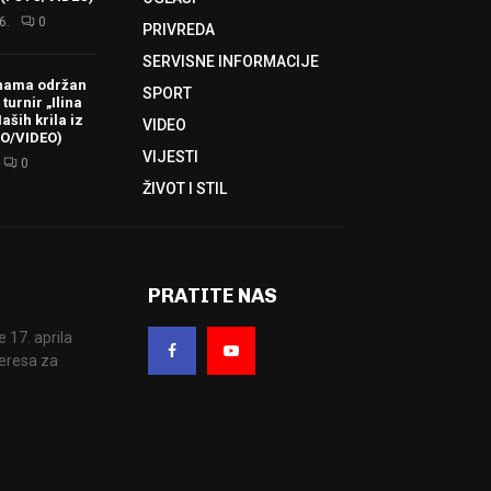
6.
0
PRIVREDA
SERVISNE INFORMACIJE
hama održan
SPORT
turnir „Ilina
aših krila iz
VIDEO
TO/VIDEO)
VIJESTI
0
ŽIVOT I STIL
PRATITE NAS
17. aprila
eresa za