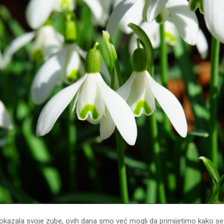
pokazala svoje zube, ovih dana smo već mogli da primijetimo kako se 