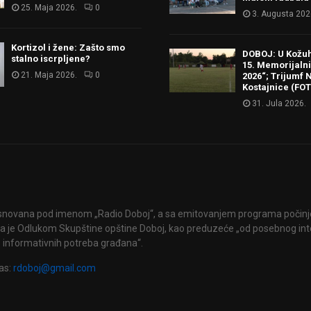
25. Maja 2026.
0
3. Augusta 202
Kortizol i žene: Zašto smo
DOBOJ: U Kožu
stalno iscrpljene?
15. Memorijalni 
21. Maja 2026.
0
2026“; Trijumf N
Kostajnice (FO
31. Jula 2026.
snovana pod imenom „Radio Doboj“, a sa emitovanjem programa počinje 
 je Odlukom Skupštine opštine Doboj, kao preduzeće „od posebnog int
 informativnih potreba građana“.
as:
rdoboj@gmail.com