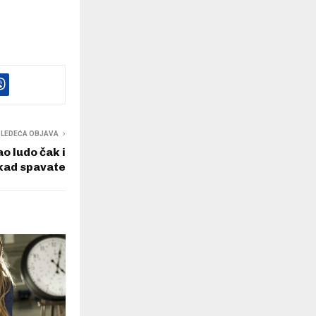
SLEDEĆA OBJAVA
ao ludo čak i
kad spavate