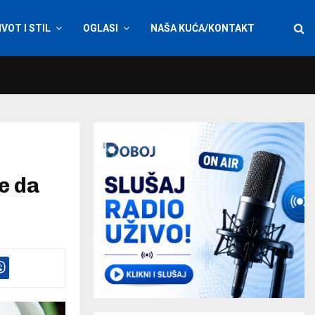
IVOT I STIL
OGLASI
NAŠA KUĆA/KONTAKT
je da