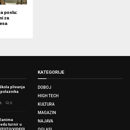
a poslu:
ni za
resa
KATEGORIJE
škola plivanja
DOBOJ
 polaznika
HIGH TECH
6.
0
KULTURA
MAGAZIN
ačanima
NAJAVA
redu turnir u
 (FOTO/VIDEO)
OGLASI