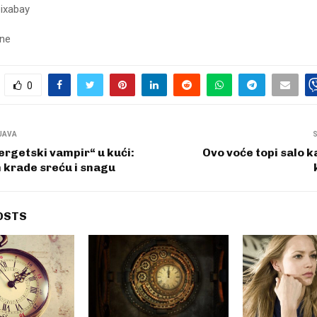
pixabay
sne
0
JAVA
ergetski vampir“ u kući:
Ovo voće topi salo k
 krade sreću i snagu
OSTS