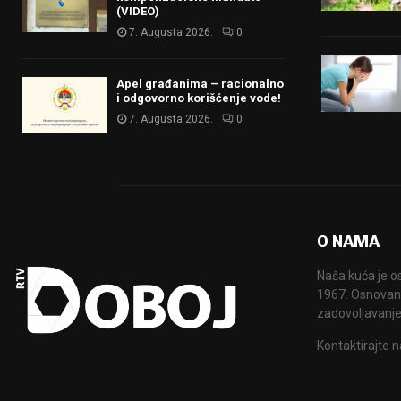
(VIDEO)
7. Augusta 2026.
0
Apel građanima – racionalno
i odgovorno korišćenje vode!
7. Augusta 2026.
0
O NAMA
Naša kuća je o
1967. Osnovana
zadovoljavanje
Kontaktirajte n