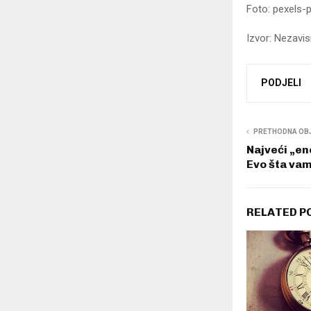
Foto: pexels-
Izvor: Nezavi
PODJELI
PRETHODNA OB
Najveći „en
Evo šta vam
RELATED P