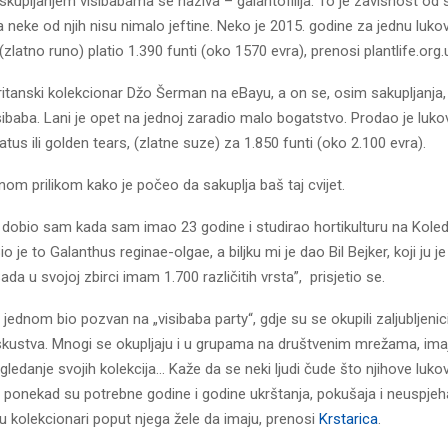
kupljanjem visibabama se naziva – galantofilija. To je zavisnost od 
a neke od njih nisu nimalo jeftine. Neko je 2015. godine za jednu luko
(zlatno runo) platio 1.390 funti (oko 1570 evra), prenosi plantlife.org.
ritanski kolekcionar Džo Šerman na eBayu, a on se, osim sakupljanja, 
ibaba. Lani je opet na jednoj zaradio malo bogatstvo. Prodao je luko
atus ili golden tears, (zlatne suze) za 1.850 funti (oko 2.100 evra).
dnom prilikom kako je počeo da sakuplja baš taj cvijet.
 dobio sam kada sam imao 23 godine i studirao hortikulturu na Koled
o je to Galanthus reginae-olgae, a biljku mi je dao Bil Bejker, koji ju j
da u svojoj zbirci imam 1.700 različitih vrsta”, prisjetio se.
jednom bio pozvan na „visibaba party“, gdje su se okupili zaljubljenici 
iskustva. Mnogi se okupljaju i u grupama na društvenim mrežama, imaj
gledanje svojih kolekcija… Kaže da se neki ljudi čude što njihove luko
i ponekad su potrebne godine i godine ukrštanja, pokušaja i neuspjeha
u kolekcionari poput njega žele da imaju, prenosi
Krstarica
.