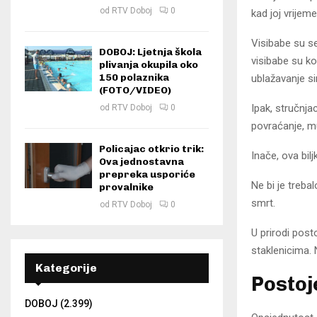
od
RTV Doboj
0
kad joj vrijem
Visibabe su se
DOBOJ: Ljetnja škola
visibabe su kor
plivanja okupila oko
150 polaznika
ublažavanje s
(FOTO/VIDEO)
Ipak, stručnja
od
RTV Doboj
0
povraćanje, muč
Policajac otkrio trik:
Inače, ova bilj
Ova jednostavna
prepreka usporiće
Ne bi je treba
provalnike
smrt.
od
RTV Doboj
0
U prirodi post
staklenicima. 
Kategorije
Postoj
DOBOJ
(2.399)