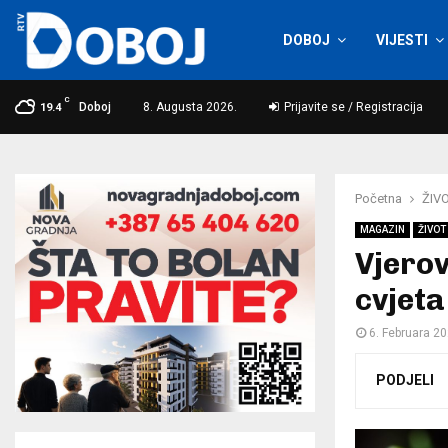
DOBOJ
VIJESTI
C
Doboj
8. Augusta 2026.
Prijavite se / Registracija
19.4
Početna
ŽIVO
MAGAZIN
ŽIVOT 
Vjerov
cvjeta
6. Februara 20
PODJELI