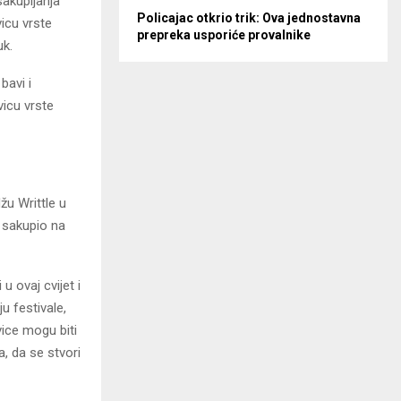
sakupljanja
Policajac otkrio trik: Ova jednostavna
vicu vrste
prepreka usporiće provalnike
uk.
bavi i
vicu vrste
žu Writtle u
e sakupio na
u ovaj cvijet i
u festivale,
vice mogu biti
, da se stvori