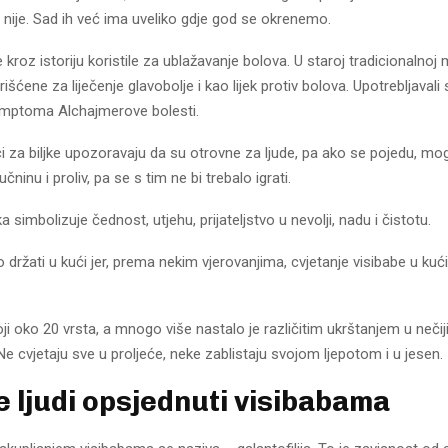
e nije. Sad ih već ima uveliko gdje god se okrenemo.
 kroz istoriju koristile za ublažavanje bolova. U staroj tradicionalnoj 
išćene za liječenje glavobolje i kao lijek protiv bolova. Upotrebljavali s
imptoma Alchajmerove bolesti.
ci za biljke upozoravaju da su otrovne za ljude, pa ako se pojedu, mo
ninu i proliv, pa se s tim ne bi trebalo igrati.
ka simbolizuje čednost, utjehu, prijateljstvo u nevolji, nadu i čistotu.
lo držati u kući jer, prema nekim vjerovanjima, cvjetanje visibabe u kuć
oji oko 20 vrsta, a mnogo više nastalo je različitim ukrštanjem u nečij
Ne cvjetaju sve u proljeće, neke zablistaju svojom ljepotom i u jesen.
e ljudi opsjednuti visibabama