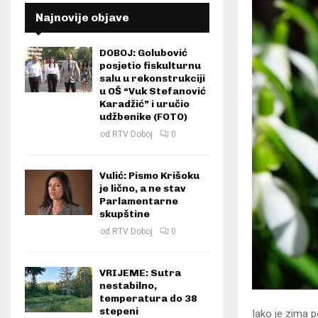
Najnovije objave
DOBOJ: Golubović
posjetio fiskulturnu
salu u rekonstrukciji
u OŠ “Vuk Stefanović
Karadžić” i uručio
udžbenike (FOTO)
od
RTV Doboj
0
Vulić: Pismo Krišoku
je lično, a ne stav
Parlamentarne
skupštine
od
RTV Doboj
0
VRIJEME: Sutra
nestabilno,
temperatura do 38
stepeni
Iako je zima 