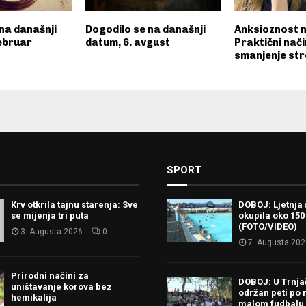
na današnji
Dogodilo se na današnji
Anksioznost n
februar
datum, 6. avgust
Praktični nači
smanjenje st
SPORT
Krv otkrila tajnu starenja: Sve
DOBOJ: Ljetnja 
se mijenja tri puta
okupila oko 150
(FOTO/VIDEO)
3. Augusta 2026.
0
7. Augusta 202
Prirodni načini za
DOBOJ: U Trnj
uništavanje korova bez
održan peti po 
hemikalija
malom fudbalu