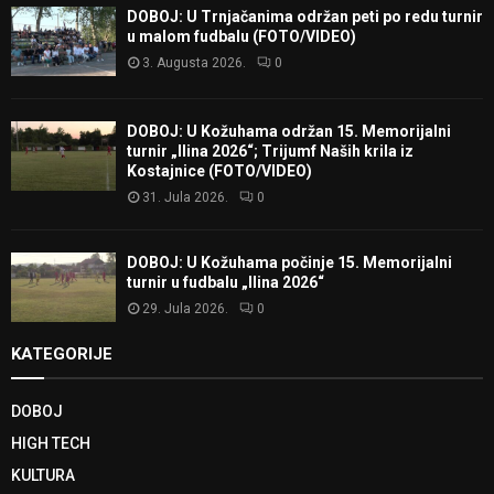
DOBOJ: U Trnjačanima održan peti po redu turnir
u malom fudbalu (FOTO/VIDEO)
3. Augusta 2026.
0
DOBOJ: U Kožuhama održan 15. Memorijalni
turnir „Ilina 2026“; Trijumf Naših krila iz
Kostajnice (FOTO/VIDEO)
31. Jula 2026.
0
DOBOJ: U Kožuhama počinje 15. Memorijalni
turnir u fudbalu „Ilina 2026“
29. Jula 2026.
0
KATEGORIJE
DOBOJ
HIGH TECH
KULTURA