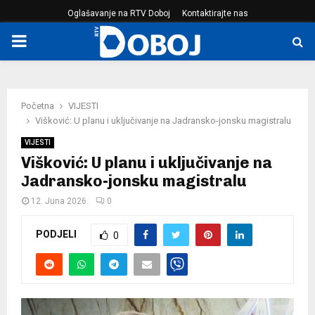
Oglašavanje na RTV Doboj
Kontaktirajte nas
PRIMARY
MENU
Početna
VIJESTI
Višković: U planu i uključivanje na Јadransko-jonsku magistralu
VIJESTI
Višković: U planu i uključivanje na
Јadransko-jonsku magistralu
12. Juna 2026.
0
PODJELI
0