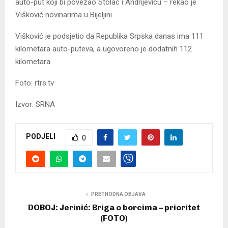
auto-put koji bi povezao Stolac i Andrijevicu – rekao je
Višković novinarima u Bijeljini.
Višković je podsjetio da Republika Srpska danas ima 111
kilometara auto-puteva, a ugovoreno je dodatnih 112
kilometara.
Foto: rtrs.tv
Izvor: SRNA
PODJELI
0
PRETHODNA OBJAVA
DOBOJ: Jerinić: Briga o borcima – prioritet
(FOTO)