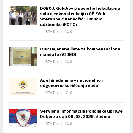
DOBOJ: Golubović posjetio fiskulturnu
salu u rekonstrukciji u OŠ “Vuk
Stefanović Karadžić” i uručio
udžbenike (FOTO)
od
RTV Doboj
0
CIK: Ovjerene liste za kompenzacione
mandate (VIDEO)
od
RTV Doboj
0
Apel građanima – racionalno i
odgovorno korišćenje vode!
od
RTV Doboj
0
Servisna informacija Policijske uprave
Doboj za dan 06. 08. 2026. godine
od
RTV Doboj
0