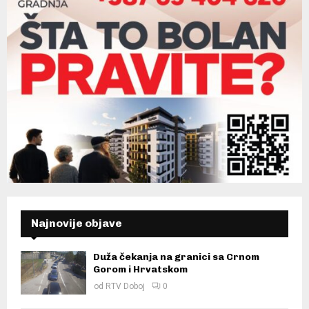
Najnovije objave
Duža čekanja na granici sa Crnom
Gorom i Hrvatskom
od
RTV Doboj
0