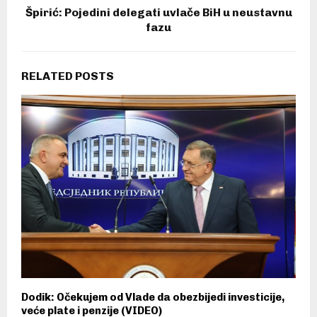
Špirić: Pojedini delegati uvlače BiH u neustavnu
fazu
RELATED POSTS
Dodik: Očekujem od Vlade da obezbijedi investicije,
veće plate i penzije (VIDEO)