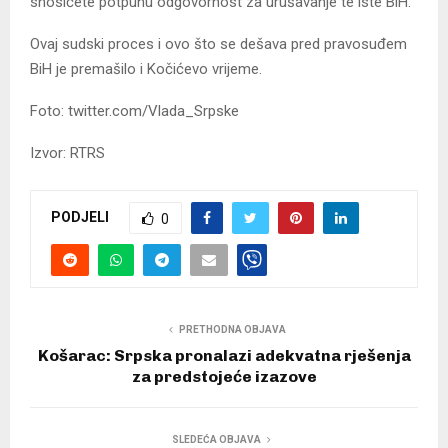
snosićete potpunu odgovornost za urušavanje te iste BiH.
Ovaj sudski proces i ovo što se dešava pred pravosuđem
BiH je premašilo i Kočićevo vrijeme.
Foto: twitter.com/Vlada_Srpske
Izvor: RTRS
PODJELI
0
PRETHODNA OBJAVA
Košarac: Srpska pronalazi adekvatna rješenja
za predstojeće izazove
SLEDEĆA OBJAVA