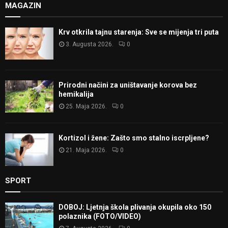
MAGAZIN
Krv otkrila tajnu starenja: Sve se mijenja tri puta
3. Augusta 2026.
0
Prirodni načini za uništavanje korova bez
hemikalija
25. Maja 2026.
0
Kortizol i žene: Zašto smo stalno iscrpljene?
21. Maja 2026.
0
SPORT
DOBOJ: Ljetnja škola plivanja okupila oko 150
polaznika (FOTO/VIDEO)