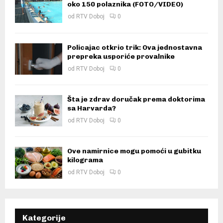
oko 150 polaznika (FOTO/VIDEO)
od
RTV Doboj
0
Policajac otkrio trik: Ova jednostavna
prepreka usporiće provalnike
od
RTV Doboj
0
Šta je zdrav doručak prema doktorima
sa Harvarda?
od
RTV Doboj
0
Ove namirnice mogu pomoći u gubitku
kilograma
od
RTV Doboj
0
Kategorije