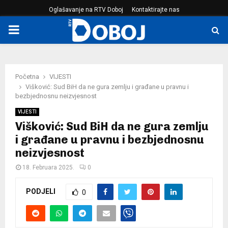
Oglašavanje na RTV Doboj
Kontaktirajte nas
PRIMARY
MENU
Početna
VIJESTI
Višković: Sud BiH da ne gura zemlju i građane u pravnu i
bezbjednosnu neizvjesnost
VIJESTI
Višković: Sud BiH da ne gura zemlju
i građane u pravnu i bezbjednosnu
neizvjesnost
18. Februara 2025.
0
PODJELI
0