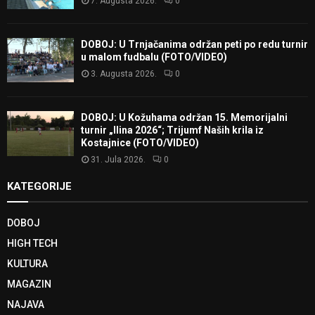
7. Augusta 2026.
0
DOBOJ: U Trnjačanima održan peti po redu turnir
u malom fudbalu (FOTO/VIDEO)
3. Augusta 2026.
0
DOBOJ: U Kožuhama održan 15. Memorijalni
turnir „Ilina 2026“; Trijumf Naših krila iz
Kostajnice (FOTO/VIDEO)
31. Jula 2026.
0
KATEGORIJE
DOBOJ
HIGH TECH
KULTURA
MAGAZIN
NAJAVA