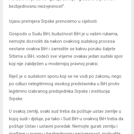
bezbjednosnu neizvjesnost”.
Izjavu premijera Srpske prenosimo u cijelosti:
Gospodo u Sudu BiH, budućnost BiH je u vašim rukama,
nemojte dozvoliti da nakon ovakvog sudskog procesa
nestane ovakva BiH i zamislite se kakvu poruku šaljete
Srbima u BiH, vodeći sve vrijeme ovakav jedan sudski spor
koji nije zabilježen u modernijoj pravnoj praksi.
Riječ je o sudskom sporu koji se ne vodi po zakonu, nego
po odluci nelegitimnog visokog predstavnika u BiH protiv
legitimno izabranog predsjednika Srpske i institucija
Srpske.
U svakoj zemlji, svaki sud treba da poštuje ustav zemlje u
kojoj sudi i djeluje, pa tako i Sud BiH u ovakvoj BiH treba da
poštuje Ustav i ustavni poredak. Nemojte gurati zemlju i
građane u pravnu i bezbjednosnu neizvjesnost, probudite