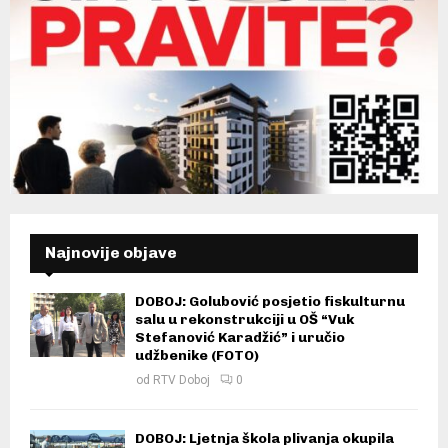
Najnovije objave
DOBOJ: Golubović posjetio fiskulturnu
salu u rekonstrukciji u OŠ “Vuk
Stefanović Karadžić” i uručio
udžbenike (FOTO)
od
RTV Doboj
0
DOBOJ: Ljetnja škola plivanja okupila