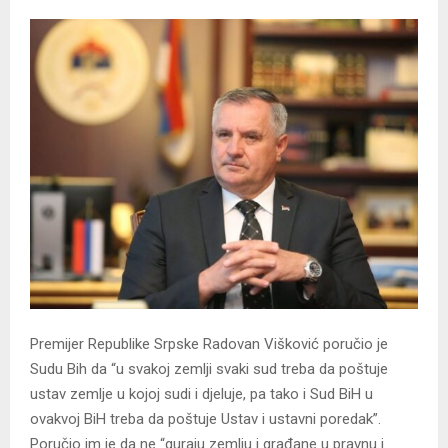
Premijer Republike Srpske Radovan Višković poručio je
Sudu Bih da “u svakoj zemlji svaki sud treba da poštuje
ustav zemlje u kojoj sudi i djeluje, pa tako i Sud BiH u
ovakvoj BiH treba da poštuje Ustav i ustavni poredak”.
Poručio im je da ne “guraju zemlju i građane u pravnu i