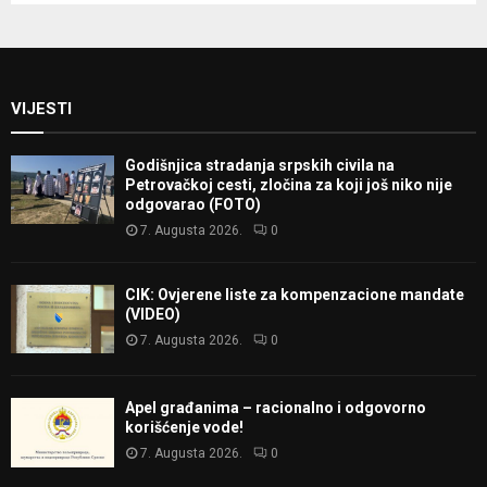
VIJESTI
Godišnjica stradanja srpskih civila na
Petrovačkoj cesti, zločina za koji još niko nije
odgovarao (FOTO)
7. Augusta 2026.
0
CIK: Ovjerene liste za kompenzacione mandate
(VIDEO)
7. Augusta 2026.
0
Apel građanima – racionalno i odgovorno
korišćenje vode!
7. Augusta 2026.
0