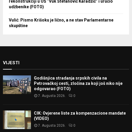
rekonstrukciji u OŠ “Vuk Stefanović Karadžić” i uručio
udžbenike (FOTO)
Vulić: Pismo Krišoku je lično, a ne stav Parlamentarne
skupštine
VIJESTI
Godišnjica stradanja srpskih civila na
Petrovačkoj cesti, zločina za koji još niko nije
odgovarao (FOTO)
7. Augusta 2026.
0
CIK: Ovjerene liste za kompenzacione mandate
(VIDEO)
7. Augusta 2026.
0