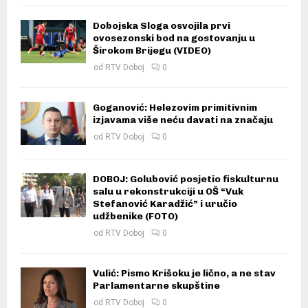
Dobojska Sloga osvojila prvi
ovosezonski bod na gostovanju u
Širokom Brijegu (VIDEO)
od
RTV Doboj
0
Goganović: Helezovim primitivnim
izjavama više neću davati na značaju
od
RTV Doboj
0
DOBOJ: Golubović posjetio fiskulturnu
salu u rekonstrukciji u OŠ “Vuk
Stefanović Karadžić” i uručio
udžbenike (FOTO)
od
RTV Doboj
0
Vulić: Pismo Krišoku je lično, a ne stav
Parlamentarne skupštine
od
RTV Doboj
0