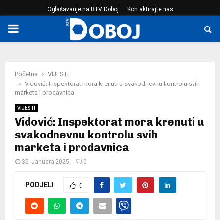
Oglašavanje na RTV Doboj
Kontaktirajte nas
PRIMARY
MENU
Početna
VIJESTI
Vidović: Inspektorat mora krenuti u svakodnevnu kontrolu svih
marketa i prodavnica
VIJESTI
Vidović: Inspektorat mora krenuti u
svakodnevnu kontrolu svih
marketa i prodavnica
30. Januara 2025.
0
PODJELI
0