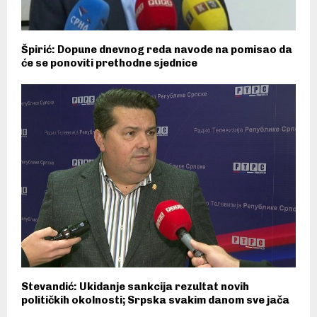
Špirić: Dopune dnevnog reda navode na pomisao da
će se ponoviti prethodne sjednice
Stevandić: Ukidanje sankcija rezultat novih
političkih okolnosti; Srpska svakim danom sve jača