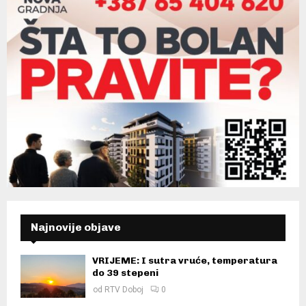
Najnovije objave
VRIJEME: I sutra vruće, temperatura
do 39 stepeni
od
RTV Doboj
0