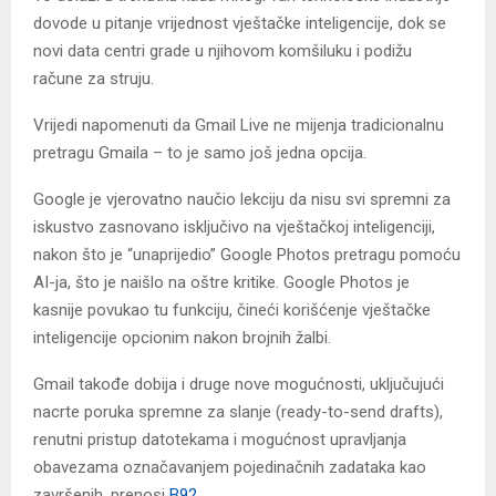
dovode u pitanje vrijednost vještačke inteligencije, dok se
novi data centri grade u njihovom komšiluku i podižu
račune za struju.
Vrijedi napomenuti da Gmail Live ne mijenja tradicionalnu
pretragu Gmaila – to je samo još jedna opcija.
Google je vjerovatno naučio lekciju da nisu svi spremni za
iskustvo zasnovano isključivo na vještačkoj inteligenciji,
nakon što je “unaprijedio” Google Photos pretragu pomoću
AI-ja, što je naišlo na oštre kritike. Google Photos je
kasnije povukao tu funkciju, čineći korišćenje vještačke
inteligencije opcionim nakon brojnih žalbi.
Gmail takođe dobija i druge nove mogućnosti, uključujući
nacrte poruka spremne za slanje (ready-to-send drafts),
renutni pristup datotekama i mogućnost upravljanja
obavezama označavanjem pojedinačnih zadataka kao
završenih, prenosi
B92
.