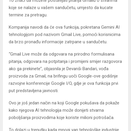
To znači da možete postavljati pitanja Gmailu o stvarima
koje se nalaze u vašem sandučetu, umjesto da kucate
termine za pretragu.
Kompanija navodi da će ova funkcija, pokretana Gemini AI
tehnologijom pod nazivom Gmail Live, pomoći korisnicima
da brzo pronađu informacije zatrpane u sandučetu.
“Gmail Live može da odgovara na prirodno formulisana
pitanja, odgovara na potpitanja i promijeni smijer razgovora
ako ga prekinete”, objasnila je Devanši Bandari, vođa
proizvoda za Gmail, na brifingu uoči Google-ove godišnje
razvojne konferencije Google I/O, gdje je ova funkcija prvi
put predstavljena javnosti.
Ovo je još jedan način na koji Google pokušava da pokaže
kako njegova AI tehnologija može donijeti stvarna
poboljšanja proizvodima koje koriste milioni potrošača.
To dolazi u trenutku kada mnogi van tehnološke industrije