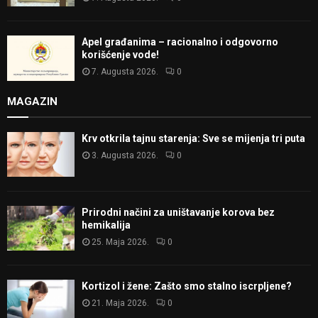
Apel građanima – racionalno i odgovorno
korišćenje vode!
7. Augusta 2026.
0
MAGAZIN
Krv otkrila tajnu starenja: Sve se mijenja tri puta
3. Augusta 2026.
0
Prirodni načini za uništavanje korova bez
hemikalija
25. Maja 2026.
0
Kortizol i žene: Zašto smo stalno iscrpljene?
21. Maja 2026.
0