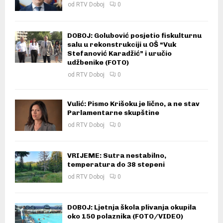
od
RTV Doboj
0
DOBOJ: Golubović posjetio fiskulturnu
salu u rekonstrukciji u OŠ “Vuk
Stefanović Karadžić” i uručio
udžbenike (FOTO)
od
RTV Doboj
0
Vulić: Pismo Krišoku je lično, a ne stav
Parlamentarne skupštine
od
RTV Doboj
0
VRIJEME: Sutra nestabilno,
temperatura do 38 stepeni
od
RTV Doboj
0
DOBOJ: Ljetnja škola plivanja okupila
oko 150 polaznika (FOTO/VIDEO)