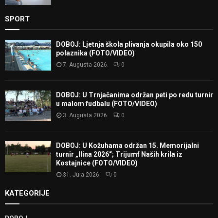
SPORT
DOBOJ: Ljetnja škola plivanja okupila oko 150
polaznika (FOTO/VIDEO)
7. Augusta 2026.
0
DOBOJ: U Trnjačanima održan peti po redu turnir
u malom fudbalu (FOTO/VIDEO)
3. Augusta 2026.
0
DOBOJ: U Kožuhama održan 15. Memorijalni
turnir „Ilina 2026“; Trijumf Naših krila iz
Kostajnice (FOTO/VIDEO)
31. Jula 2026.
0
KATEGORIJE