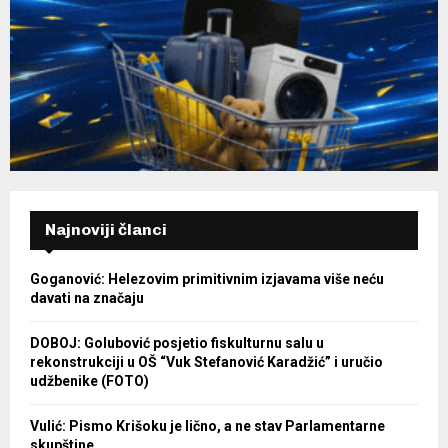
Najnoviji članci
Goganović: Helezovim primitivnim izjavama više neću
davati na značaju
DOBOJ: Golubović posjetio fiskulturnu salu u
rekonstrukciji u OŠ “Vuk Stefanović Karadžić” i uručio
udžbenike (FOTO)
Vulić: Pismo Krišoku je lično, a ne stav Parlamentarne
skupštine