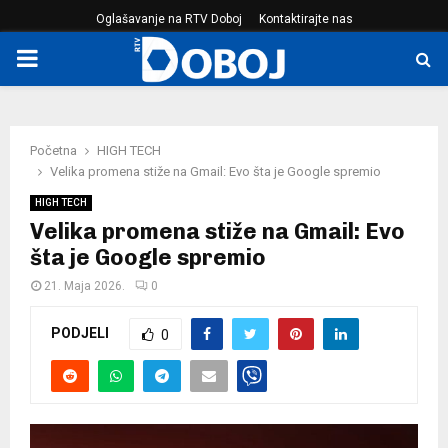
Oglašavanje na RTV Doboj
Kontaktirajte nas
PRIMARY
MENU
Početna
HIGH TECH
Velika promena stiže na Gmail: Evo šta je Google spremio
HIGH TECH
Velika promena stiže na Gmail: Evo
šta je Google spremio
21. Maja 2026.
0
PODJELI
0