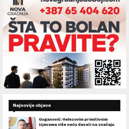
Najnovije objave
Goganović: Helezovim primitivnim
izjavama više neću davati na značaju