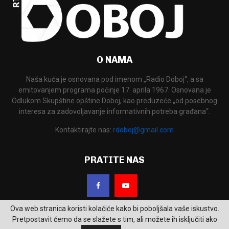
O NAMA
Naša kuća je osnovana pod imenom „Radio Doboj“, a sa
emitovanjem programa počinje 17. aprila 1967. Osnovana je
Odlukom Skupštine opštine Doboj, kao preduzeće „od posebnog
interesa za zadovoljavanje informativnih potreba građana“.
Kontaktirajte nas:
rdoboj@gmail.com
PRATITE NAS
Ova web stranica koristi kolačiće kako bi poboljšala vaše iskustvo.
Pretpostavit ćemo da se slažete s tim, ali možete ih isključiti ako