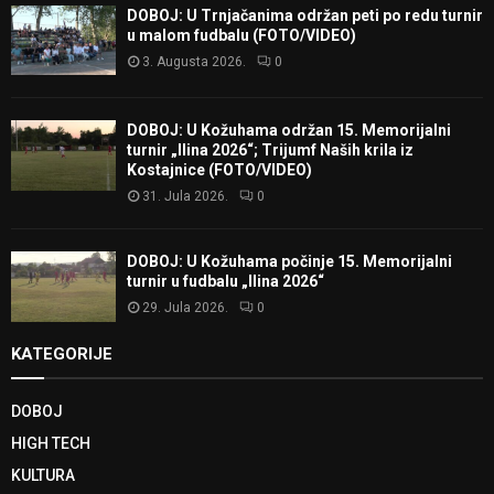
DOBOJ: U Trnjačanima održan peti po redu turnir
u malom fudbalu (FOTO/VIDEO)
3. Augusta 2026.
0
DOBOJ: U Kožuhama održan 15. Memorijalni
turnir „Ilina 2026“; Trijumf Naših krila iz
Kostajnice (FOTO/VIDEO)
31. Jula 2026.
0
DOBOJ: U Kožuhama počinje 15. Memorijalni
turnir u fudbalu „Ilina 2026“
29. Jula 2026.
0
KATEGORIJE
DOBOJ
HIGH TECH
KULTURA