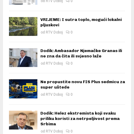
od
RTV Doboj
0
VRIJEME: I sutra toplo, mogući lokalni
pljuskovi
od
RTV Doboj
0
Dodik: Ambasador Njemačke Granas ili
ne zna da čita ili svjesno laže
od
RTV Doboj
0
Ne propustite novu FIS Plus sedmicu za
super uštede
od
RTV Doboj
0
Dodik: Helez ekstremista koji svaku
priliku koristi za netrpeljivost prema
Srbima
od
RTV Doboj
0