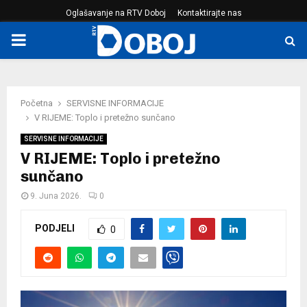
Oglašavanje na RTV Doboj
Kontaktirajte nas
PRIMARY
MENU
Početna
SERVISNE INFORMACIJE
V RIJEME: Toplo i pretežno sunčano
SERVISNE INFORMACIJE
V RIJEME: Toplo i pretežno
sunčano
9. Juna 2026.
0
PODJELI
0