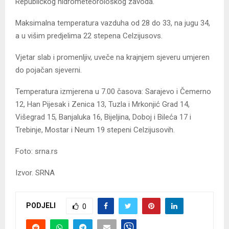
Republičkog hidrometeorološkog zavoda.
Maksimalna temperatura vazduha od 28 do 33, na jugu 34,
a u višim predjelima 22 stepena Celzijusovs.
Vjetar slab i promenljiv, uveče na krajnjem sjeveru umjeren
do pojačan sjeverni.
Temperatura izmjerena u 7.00 časova: Sarajevo i Čemerno
12, Han Pijesak i Zenica 13, Tuzla i Mrkonjić Grad 14,
Višegrad 15, Banjaluka 16, Bijeljina, Doboj i Bileća 17 i
Trebinje, Mostar i Neum 19 stepeni Celzijusovih.
Foto: srna.rs
Izvor. SRNA
PODJELI
0