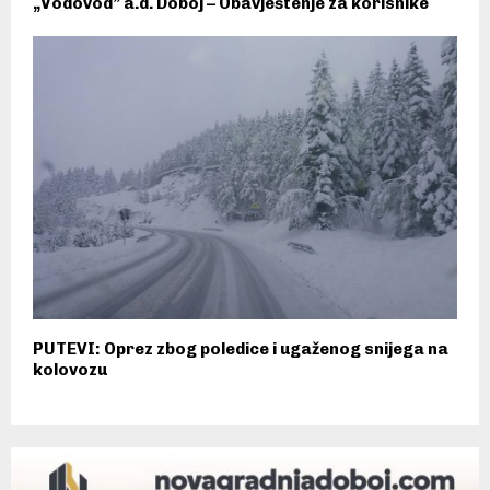
„Vodovod” a.d. Doboj – Obavještenje za korisnike
PUTEVI: Oprez zbog poledice i ugaženog snijega na
kolovozu