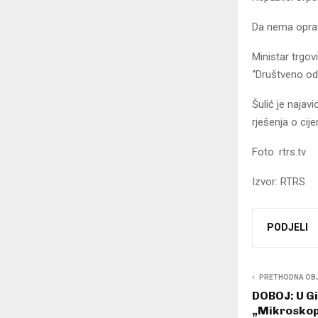
Da nema oprav
Ministar trgov
“Društveno odg
Šulić je najav
rješenja o ci
Foto: rtrs.tv
Izvor: RTRS
PODJELI
PRETHODNA OB
DOBOJ: U Gi
„Mikroskop