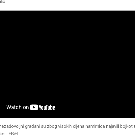
lić.
zadovoljni građani su zbog visokih cijena namirnica najavili bojkot 
oj i FBiH.