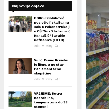
Najnovije objave
DOBOJ: Golubović
posjetio fiskulturnu
salu u rekonstrukciji
u OŠ “Vuk Stefanović
Karadžić” i uručio
udžbenike (FOTO)
od
RTV Doboj
0
Vulić: Pismo Krišoku
je lično, a ne stav
Parlamentarne
skupštine
od
RTV Doboj
0
VRIJEME: Sutra
nestabilno,
temperatura do 38
stepeni