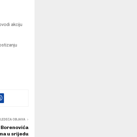
ovodi akciju
ostizanju
SLEDEĆA OBJAVA
u Borenovića
ma u srijedu