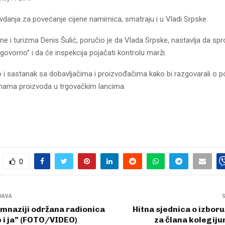
danja za povećanje cijene namirnica, smatraju i u Vladi Srpske.
ine i turizma Denis Šulić, poručio je da Vlada Srpske, nastavlja da spr
ovorno” i da će inspekcija pojačati kontrolu marži.
io i sastanak sa dobavljačima i proizvođačima kako bi razgovarali o p
jenama proizvoda u trgovačkim lancima.
0
JAVA
mnaziji održana radionica
Hitna sjednica o izbor
 i ja” (FOTO/VIDEO)
za člana kolegiju