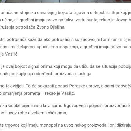
ošača ne stoje iza današnjeg bojkota trgovina u Republici Srpskoj, j
učine, ali građani imaju pravo na takvu vrstu bunta, rekao je Јovan Va
ruženja potrošača Zvono Bijeljina.
titi potrošača kaže da ako potrošači nisu zadovoljni formiranim cij
nas i mi djelujemo, upućujemo inspekciju, a građani imaju pravo na 
je Vasilić.
 je ovaj bojkot signal onima koji mogu da utiču da se situacija pobolj
nih poskupljenja određenih proizvoda ili usluga.
o tek vidjeti. To će pokazati podaci Poreske uprave, a sami trgovački
do smanjenja prometa – rekao je Vasilić.
 za visoke cijene nisu krivi samo trgovci, već i pojedini proizvođači k
kao i uvoz robe u velikim količinama.
e trgovce koji imaju monopol na uvoz nekog proizvoda i oni diktiraju