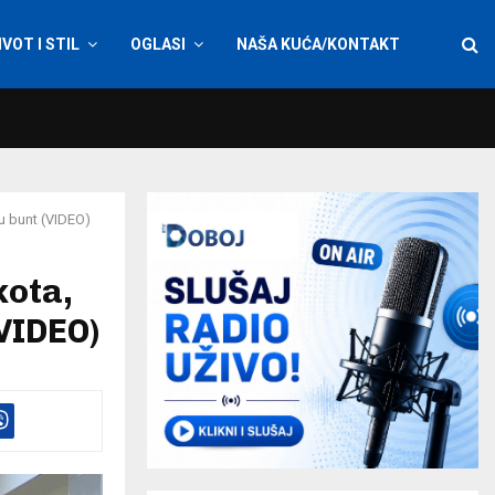
IVOT I STIL
OGLASI
NAŠA KUĆA/KONTAKT
u bunt (VIDEO)
kota,
VIDEO)