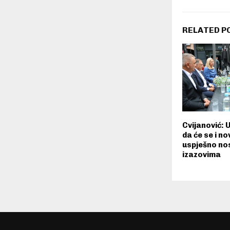
RELATED P
Cvijanović:
da će se i n
uspješno nos
izazovima