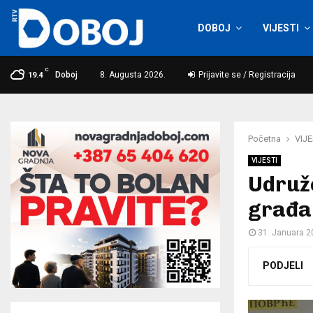
DOBOJ
VIJESTI
C
Doboj
8. Augusta 2026.
Prijavite se / Registracija
19.4
Početna
VIJE
VIJESTI
Udruže
građan
31. Januara 2
PODJELI