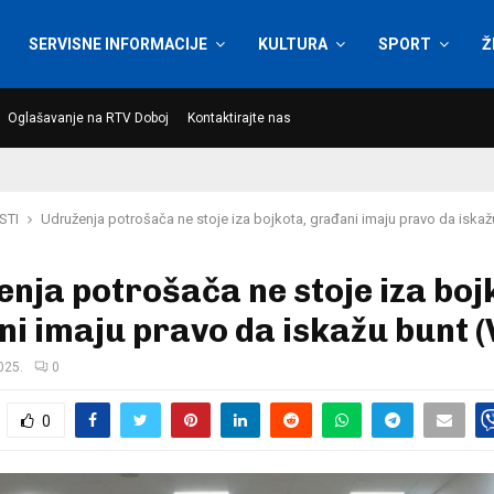
SERVISNE INFORMACIJE
KULTURA
SPORT
Ž
Oglašavanje na RTV Doboj
Kontaktirajte nas
STI
Udruženja potrošača ne stoje iza bojkota, građani imaju pravo da iskaž
nja potrošača ne stoje iza boj
i imaju pravo da iskažu bunt (
025.
0
0