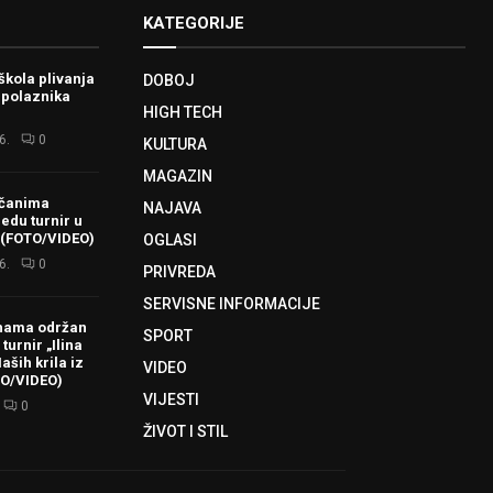
KATEGORIJE
škola plivanja
DOBOJ
 polaznika
HIGH TECH
6.
0
KULTURA
MAGAZIN
ačanima
NAJAVA
redu turnir u
 (FOTO/VIDEO)
OGLASI
6.
0
PRIVREDA
SERVISNE INFORMACIJE
hama održan
SPORT
turnir „Ilina
aših krila iz
VIDEO
TO/VIDEO)
VIJESTI
0
ŽIVOT I STIL