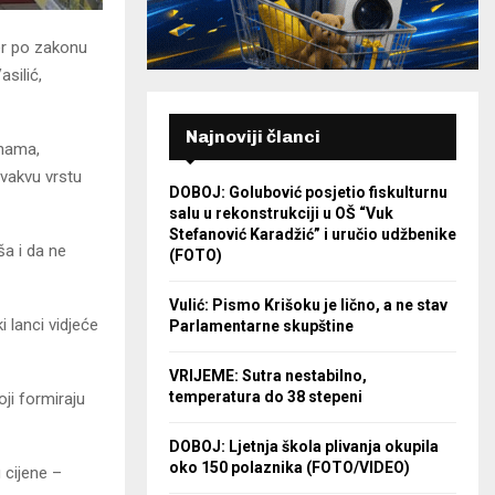
er po zakonu
silić,
Najnoviji članci
enama,
ovakvu vrstu
DOBOJ: Golubović posjetio fiskulturnu
salu u rekonstrukciji u OŠ “Vuk
Stefanović Karadžić” i uručio udžbenike
ša i da ne
(FOTO)
Vulić: Pismo Krišoku je lično, a ne stav
 lanci vidjeće
Parlamentarne skupštine
VRIJEME: Sutra nestabilno,
temperatura do 38 stepeni
oji formiraju
DOBOJ: Ljetnja škola plivanja okupila
oko 150 polaznika (FOTO/VIDEO)
 cijene –