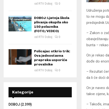
od
RTV Doboj
0
Udruženja potr
to ne mogu da 
DOBOJ: Ljetnja škola
plivanja okupila oko
predsjednik Ud
150 polaznika
(FOTO/VIDEO)
– Zakon o zaš
od
RTV Doboj
0
obavještavaju 
bunta – rekao 
Policajac otkrio trik:
On je rekao da
Ova jednostavna
prepreka usporiće
dođe do enorm
provalnike
od
RTV Doboj
0
– Rezultat ćem
da li će doći 
On je naveo da
Kategorije
takve cijene, 
– Takođe, imat
DOBOJ
(2.399)