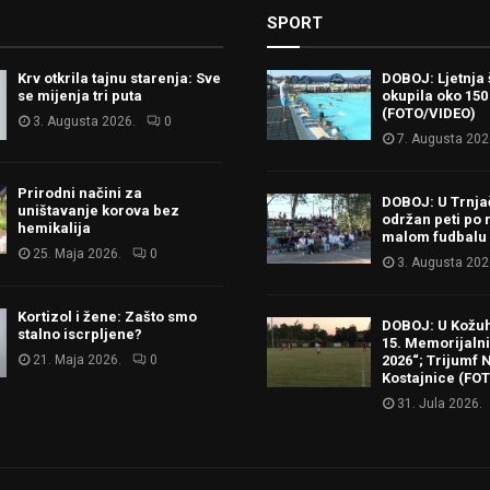
SPORT
Krv otkrila tajnu starenja: Sve
DOBOJ: Ljetnja 
se mijenja tri puta
okupila oko 150
(FOTO/VIDEO)
3. Augusta 2026.
0
7. Augusta 202
Prirodni načini za
DOBOJ: U Trnj
uništavanje korova bez
održan peti po 
hemikalija
malom fudbalu
25. Maja 2026.
0
3. Augusta 202
Kortizol i žene: Zašto smo
DOBOJ: U Kožu
stalno iscrpljene?
15. Memorijalni 
21. Maja 2026.
0
2026“; Trijumf N
Kostajnice (FO
31. Jula 2026.