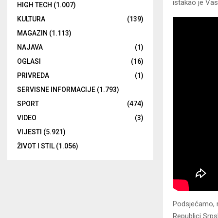
istakao je Vasi
HIGH TECH
(1.007)
KULTURA
(139)
MAGAZIN
(1.113)
NAJAVA
(1)
OGLASI
(16)
PRIVREDA
(1)
SERVISNE INFORMACIJE
(1.793)
SPORT
(474)
VIDEO
(3)
VIJESTI
(5.921)
ŽIVOT I STIL
(1.056)
Podsjećamo, ne
Republici Srpsk