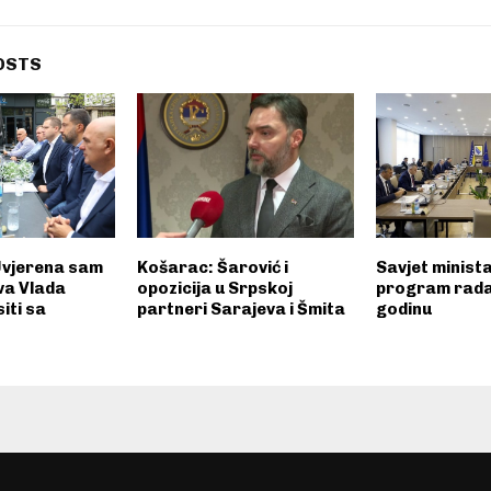
OSTS
 Uvjerena sam
Košarac: Šarović i
Savjet minist
ova Vlada
opozicija u Srpskoj
program rada
iti sa
partneri Sarajeva i Šmita
godinu