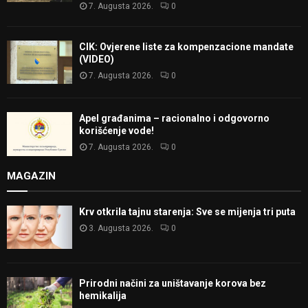
7. Augusta 2026.
0
CIK: Ovjerene liste za kompenzacione mandate
(VIDEO)
7. Augusta 2026.
0
Apel građanima – racionalno i odgovorno
korišćenje vode!
7. Augusta 2026.
0
MAGAZIN
Krv otkrila tajnu starenja: Sve se mijenja tri puta
3. Augusta 2026.
0
Prirodni načini za uništavanje korova bez
hemikalija