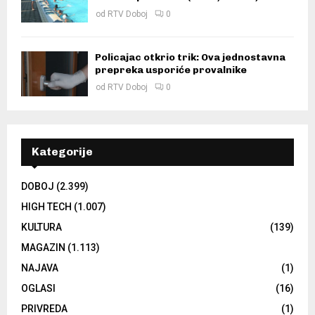
od
RTV Doboj
0
Policajac otkrio trik: Ova jednostavna
prepreka usporiće provalnike
od
RTV Doboj
0
Kategorije
DOBOJ
(2.399)
HIGH TECH
(1.007)
KULTURA
(139)
MAGAZIN
(1.113)
NAJAVA
(1)
OGLASI
(16)
PRIVREDA
(1)