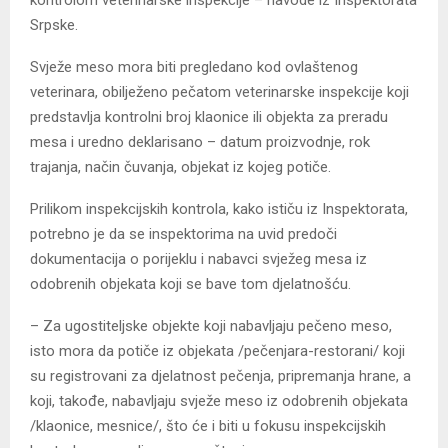
kontrolom veterinarske inspekcije – navode iz Inspektorata
Srpske.
Svježe meso mora biti pregledano kod ovlaštenog
veterinara, obilježeno pečatom veterinarske inspekcije koji
predstavlja kontrolni broj klaonice ili objekta za preradu
mesa i uredno deklarisano – datum proizvodnje, rok
trajanja, način čuvanja, objekat iz kojeg potiče.
Prilikom inspekcijskih kontrola, kako ističu iz Inspektorata,
potrebno je da se inspektorima na uvid predoči
dokumentacija o porijeklu i nabavci svježeg mesa iz
odobrenih objekata koji se bave tom djelatnošću.
– Za ugostiteljske objekte koji nabavljaju pečeno meso,
isto mora da potiče iz objekata /pečenjara-restorani/ koji
su registrovani za djelatnost pečenja, pripremanja hrane, a
koji, takođe, nabavljaju svježe meso iz odobrenih objekata
/klaonice, mesnice/, što će i biti u fokusu inspekcijskih