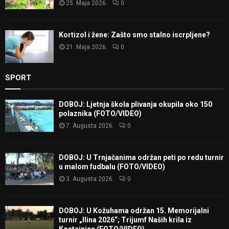
25. Maja 2026.
0
Kortizol i žene: Zašto smo stalno iscrpljene?
21. Maja 2026.
0
SPORT
DOBOJ: Ljetnja škola plivanja okupila oko 150
polaznika (FOTO/VIDEO)
7. Augusta 2026.
0
DOBOJ: U Trnjačanima održan peti po redu turnir
u malom fudbalu (FOTO/VIDEO)
3. Augusta 2026.
0
DOBOJ: U Kožuhama održan 15. Memorijalni
turnir „Ilina 2026“; Trijumf Naših krila iz