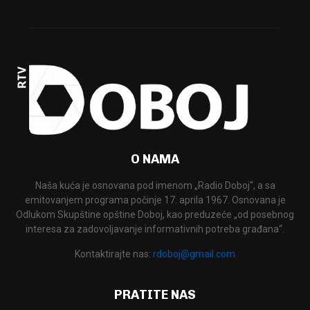
O NAMA
Naša kuća je osnovana pod imenom „Radio Doboj“, a sa
emitovanjem programa počinje 17. aprila 1967. Osnovana je
Odlukom Skupštine opštine Doboj, kao preduzeće „od posebnog
interesa za zadovoljavanje informativnih potreba građana“.
Kontaktirajte nas:
rdoboj@gmail.com
PRATITE NAS