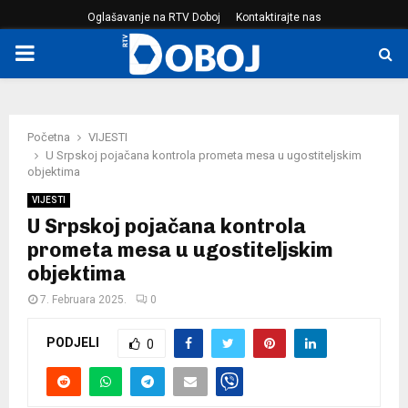
Oglašavanje na RTV Doboj
Kontaktirajte nas
PRIMARY
MENU
Početna
VIJESTI
U Srpskoj pojačana kontrola prometa mesa u ugostiteljskim
objektima
VIJESTI
U Srpskoj pojačana kontrola
prometa mesa u ugostiteljskim
objektima
7. Februara 2025.
0
PODJELI
0