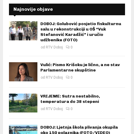
Najnovije objave
DOBOJ: Golubović posjetio fiskulturnu
salu u rekonstrukciji u OŠ “Vuk
Stefanović Karadžić” i uručio
udžbenike (FOTO)
od
RTV Doboj
0
Vulić: Pismo Krišoku je lično, a ne stav
Parlamentarne skupštine
od
RTV Doboj
0
VRIJEME: Sutra nestabilno,
temperatura do 38 stepeni
od
RTV Doboj
0
DOBOJ: Ljetnja škola plivanja okupila
oko 150 polaznika (FOTO/VIDEO)