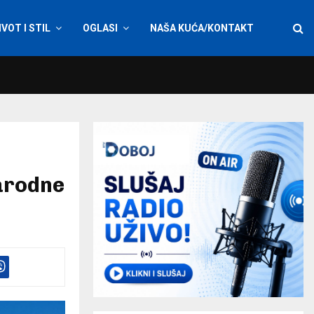
IVOT I STIL
OGLASI
NAŠA KUĆA/KONTAKT
arodne