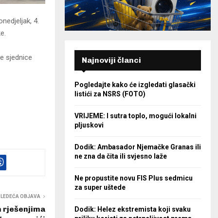
edjeljak, 4.
e.
ne sjednice
Najnoviji članci
Pogledajte kako će izgledati glasački
listići za NSRS (FOTO)
VRIJEME: I sutra toplo, mogući lokalni
pljuskovi
Dodik: Ambasador Njemačke Granas ili
ne zna da čita ili svjesno laže
Ne propustite novu FIS Plus sedmicu
za super uštede
SLEDEĆA OBJAVA
 rješenjima
Dodik: Helez ekstremista koji svaku