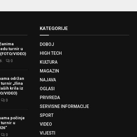
KATEGORIJE
ačanima
DOBOJ
redu turnir u
HIGH TECH
 (FOTO/VIDEO)
6.
0
KULTURA
MAGAZIN
hama održan
NAJAVA
turnir „Ilina
aših krila iz
OGLASI
TO/VIDEO)
PRIVREDA
0
SERVISNE INFORMACIJE
SPORT
hama počinje
 turnir u
VIDEO
026“
VIJESTI
0