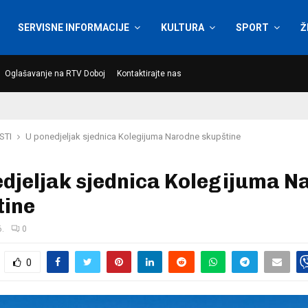
SERVISNE INFORMACIJE
KULTURA
SPORT
Ž
Oglašavanje na RTV Doboj
Kontaktirajte nas
STI
U ponedjeljak sjednica Kolegijuma Narodne skupštine
djeljak sjednica Kolegijuma N
tine
6.
0
0