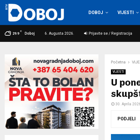
DOBOJ
VIJESTI
C
Doboj
6. Augusta 2026.
Prijavite se / Registracija
29.9
Početna
VIJE
VIJESTI
U pone
skupš
30. Aprila 202
PODJELI