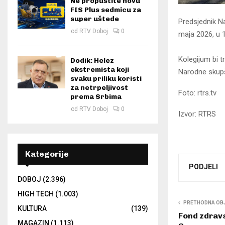
Ne propustite novu
FIS Plus sedmicu za
super uštede
Predsjednik N
od
RTV Doboj
0
maja 2026, u 
Kolegijum bi t
Dodik: Helez
ekstremista koji
Narodne skupš
svaku priliku koristi
za netrpeljivost
Foto: rtrs.tv
prema Srbima
od
RTV Doboj
0
Izvor: RTRS
Kategorije
PODJELI
DOBOJ
(2.396)
HIGH TECH
(1.003)
PRETHODNA OB
KULTURA
(139)
Fond zdrav
MAGAZIN
(1.113)