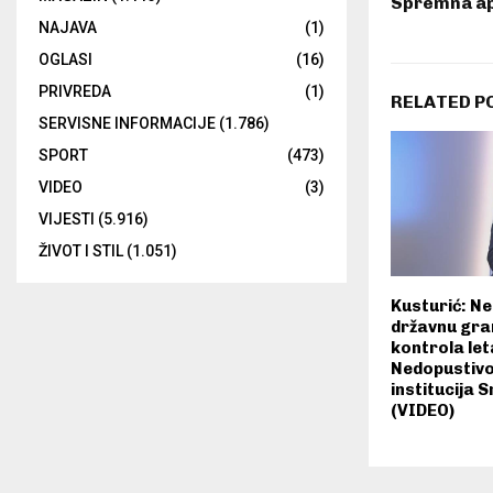
Spremna ap
NAJAVA
(1)
OGLASI
(16)
PRIVREDA
(1)
RELATED P
SERVISNE INFORMACIJE
(1.786)
SPORT
(473)
VIDEO
(3)
VIJESTI
(5.916)
ŽIVOT I STIL
(1.051)
Kusturić: Ne
državnu gran
kontrola let
Nedopustivo
institucija S
(VIDEO)