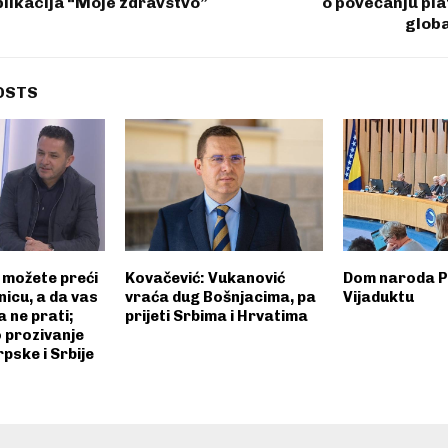
likacija “Moje zdravstvo”
o povećanju pla
globa
OSTS
 možete preći
Kovačević: Vukanović
Dom naroda P
icu, a da vas
vraća dug Bošnjacima, pa
Vijaduktu
a ne prati;
prijeti Srbima i Hrvatima
 prozivanje
rpske i Srbije