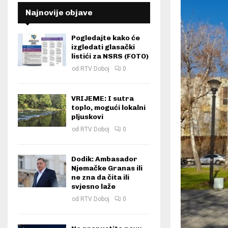
Najnovije objave
Pogledajte kako će
izgledati glasački
listići za NSRS (FOTO)
od
RTV Doboj
0
VRIJEME: I sutra
toplo, mogući lokalni
pljuskovi
od
RTV Doboj
0
Dodik: Ambasador
Njemačke Granas ili
ne zna da čita ili
svjesno laže
od
RTV Doboj
0