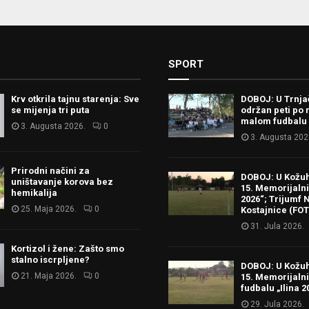
SPORT
Krv otkrila tajnu starenja: Sve
DOBOJ: U Trnj
se mijenja tri puta
održan peti po 
malom fudbalu
3. Augusta 2026.
0
3. Augusta 202
Prirodni načini za
DOBOJ: U Kožu
uništavanje korova bez
15. Memorijalni 
hemikalija
2026“; Trijumf N
25. Maja 2026.
0
Kostajnice (FO
31. Jula 2026.
Kortizol i žene: Zašto smo
stalno iscrpljene?
DOBOJ: U Kožu
21. Maja 2026.
0
15. Memorijalni
fudbalu „Ilina 2
29. Jula 2026.