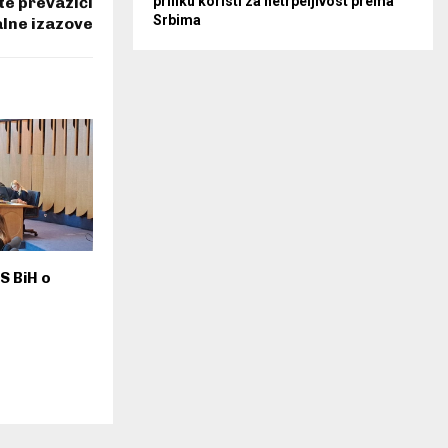
te prevazići
priliku koristi za netrpeljivost prema
Srbima
lne izazove
S BiH o