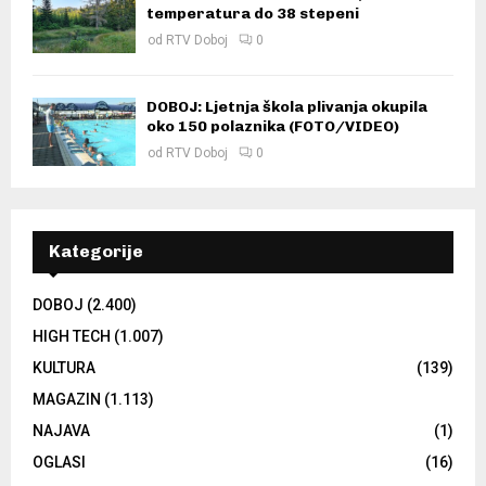
temperatura do 38 stepeni
od
RTV Doboj
0
DOBOJ: Ljetnja škola plivanja okupila
oko 150 polaznika (FOTO/VIDEO)
od
RTV Doboj
0
Kategorije
DOBOJ
(2.400)
HIGH TECH
(1.007)
KULTURA
(139)
MAGAZIN
(1.113)
NAJAVA
(1)
OGLASI
(16)