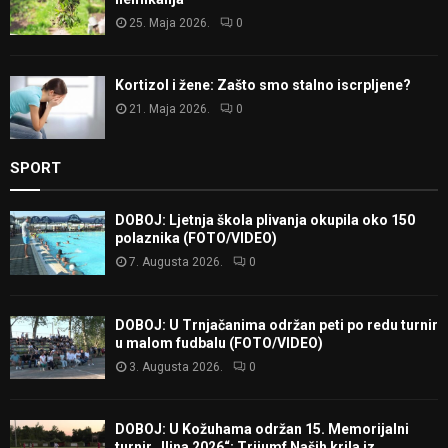
25. Maja 2026.
0
Kortizol i žene: Zašto smo stalno iscrpljene?
21. Maja 2026.
0
SPORT
DOBOJ: Ljetnja škola plivanja okupila oko 150
polaznika (FOTO/VIDEO)
7. Augusta 2026.
0
DOBOJ: U Trnjačanima održan peti po redu turnir
u malom fudbalu (FOTO/VIDEO)
3. Augusta 2026.
0
DOBOJ: U Kožuhama održan 15. Memorijalni
turnir „Ilina 2026“; Trijumf Naših krila iz