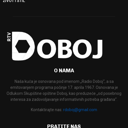
ŽIVOT I STIL
O NAMA
Naša kuća je osnovana pod imenom „Radio Doboj“, a sa
emitovanjem programa počinje 17. aprila 1967. Osnovana je
Odlukom Skupštine opštine Doboj, kao preduzeće „od posebnog
interesa za zadovoljavanje informativnih potreba građana“.
Kontaktirajte nas:
rdoboj@gmail.com
PRATITE NAS