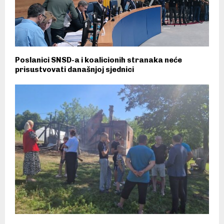
Poslanici SNSD-a i koalicionih stranaka neće
prisustvovati današnjoj sjednici