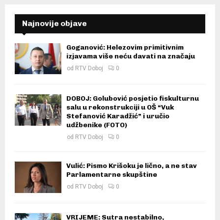
Najnovije objave
Goganović: Helezovim primitivnim
izjavama više neću davati na značaju
od
RTV Doboj
0
DOBOJ: Golubović posjetio fiskulturnu
salu u rekonstrukciji u OŠ “Vuk
Stefanović Karadžić” i uručio
udžbenike (FOTO)
od
RTV Doboj
0
Vulić: Pismo Krišoku je lično, a ne stav
Parlamentarne skupštine
od
RTV Doboj
0
VRIJEME: Sutra nestabilno,