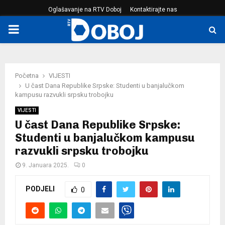
Oglašavanje na RTV Doboj
Kontaktirajte nas
PRIMARY
MENU
Početna
VIJESTI
U čast Dana Republike Srpske: Studenti u banjalučkom
kampusu razvukli srpsku trobojku
VIJESTI
U čast Dana Republike Srpske:
Studenti u banjalučkom kampusu
razvukli srpsku trobojku
9. Januara 2025.
0
PODJELI
0