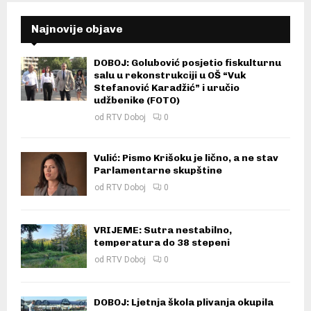
Najnovije objave
DOBOJ: Golubović posjetio fiskulturnu
salu u rekonstrukciji u OŠ “Vuk
Stefanović Karadžić” i uručio
udžbenike (FOTO)
od
RTV Doboj
0
Vulić: Pismo Krišoku je lično, a ne stav
Parlamentarne skupštine
od
RTV Doboj
0
VRIJEME: Sutra nestabilno,
temperatura do 38 stepeni
od
RTV Doboj
0
DOBOJ: Ljetnja škola plivanja okupila