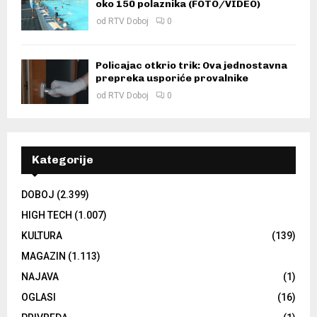
oko 150 polaznika (FOTO/VIDEO)
od
RTV Doboj
0
Policajac otkrio trik: Ova jednostavna
prepreka usporiće provalnike
od
RTV Doboj
0
Kategorije
DOBOJ
(2.399)
HIGH TECH
(1.007)
KULTURA
(139)
MAGAZIN
(1.113)
NAJAVA
(1)
OGLASI
(16)