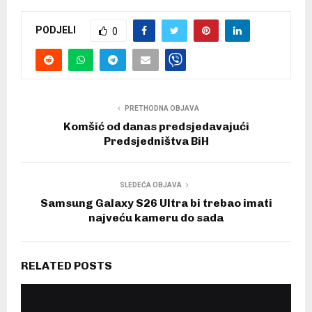
PODJELI
0
PRETHODNA OBJAVA
Komšić od danas predsjedavajući
Predsjedništva BiH
SLEDEĆA OBJAVA
Samsung Galaxy S26 Ultra bi trebao imati
najveću kameru do sada
RELATED POSTS