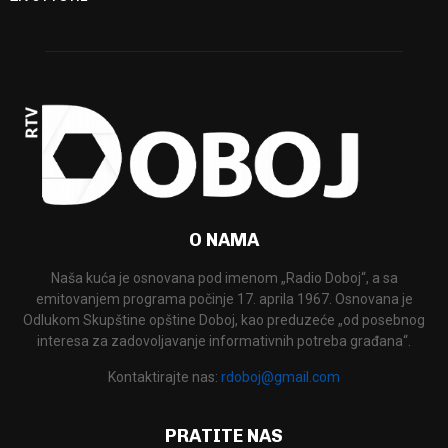
O NAMA
Naša kuća je osnovana pod imenom „Radio Doboj“, a sa
emitovanjem programa počinje 17. aprila 1967. Osnovana je
Odlukom Skupštine opštine Doboj, kao preduzeće „od posebnog
interesa za zadovoljavanje informativnih potreba građana“.
Kontaktirajte nas:
rdoboj@gmail.com
PRATITE NAS