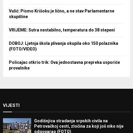
Vulić: Pismo Krišoku je lično, a ne stav Parlamentarne
skupštine
VRIJEME: Sutra nestabilno, temperatura do 38 stepeni
DOBOJ: Ljetnja škola plivanja okupila oko 150 polaznika
(FOTO/VIDEO)
Policajac otkrio trik: Ova jednostavna prepreka usporiće
provalnike
VIJESTI
Godišnjica stradanja srpskih civila na
Petrovačkoj cesti, zločina za koji još niko nije
odgovarao (FOTO)