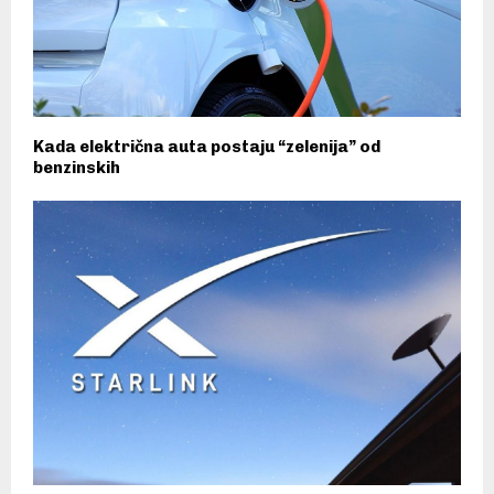
Kada električna auta postaju “zelenija” od
benzinskih