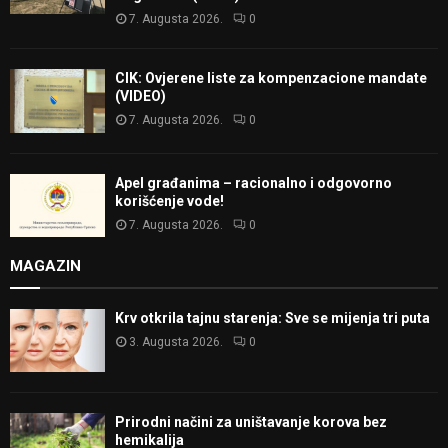
7. Augusta 2026.
0
CIK: Ovjerene liste za kompenzacione mandate
(VIDEO)
7. Augusta 2026.
0
Apel građanima – racionalno i odgovorno
korišćenje vode!
7. Augusta 2026.
0
MAGAZIN
Krv otkrila tajnu starenja: Sve se mijenja tri puta
3. Augusta 2026.
0
Prirodni načini za uništavanje korova bez
hemikalija