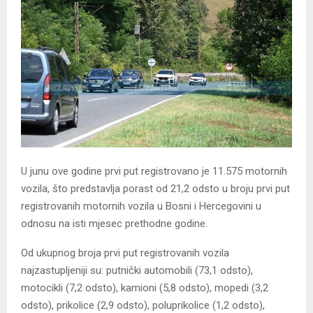
U junu ove godine prvi put registrovano je 11.575 motornih
vozila, što predstavlja porast od 21,2 odsto u broju prvi put
registrovanih motornih vozila u Bosni i Hercegovini u
odnosu na isti mjesec prethodne godine.
Od ukupnog broja prvi put registrovanih vozila
najzastupljeniji su: putnički automobili (73,1 odsto),
motocikli (7,2 odsto), kamioni (5,8 odsto), mopedi (3,2
odsto), prikolice (2,9 odsto), poluprikolice (1,2 odsto),