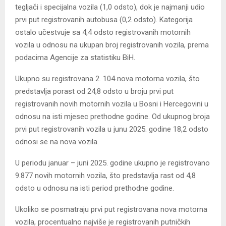
tegljači i specijalna vozila (1,0 odsto), dok je najmanji udio
prvi put registrovanih autobusa (0,2 odsto). Kategorija
ostalo učestvuje sa 4,4 odsto registrovanih motornih
vozila u odnosu na ukupan broj registrovanih vozila, prema
podacima Agencije za statistiku BiH.
Ukupno su registrovana 2. 104 nova motorna vozila, što
predstavlja porast od 24,8 odsto u broju prvi put
registrovanih novih motornih vozila u Bosni i Hercegovini u
odnosu na isti mjesec prethodne godine. Od ukupnog broja
prvi put registrovanih vozila u junu 2025. godine 18,2 odsto
odnosi se na nova vozila.
U periodu januar – juni 2025. godine ukupno je registrovano
9.877 novih motornih vozila, što predstavlja rast od 4,8
odsto u odnosu na isti period prethodne godine.
Ukoliko se posmatraju prvi put registrovana nova motorna
vozila, procentualno najviše je registrovanih putničkih