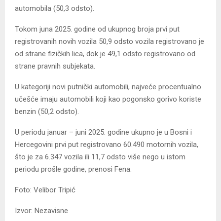
automobila (50,3 odsto).
Tokom juna 2025. godine od ukupnog broja prvi put
registrovanih novih vozila 50,9 odsto vozila registrovano je
od strane fizičkih lica, dok je 49,1 odsto registrovano od
strane pravnih subjekata.
U kategoriji novi putnički automobili, najveće procentualno
učešće imaju automobili koji kao pogonsko gorivo koriste
benzin (50,2 odsto).
U periodu januar – juni 2025. godine ukupno je u Bosni i
Hercegovini prvi put registrovano 60.490 motornih vozila,
što je za 6.347 vozila ili 11,7 odsto više nego u istom
periodu prošle godine, prenosi Fena.
Foto: Velibor Tripić
Izvor: Nezavisne