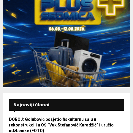
Najnoviji članci
DOBOJ: Golubović posjetio fiskulturnu salu u
rekonstrukciji u OŠ “Vuk Stefanović Karadžić” i uručio
udžbenike (FOTO)