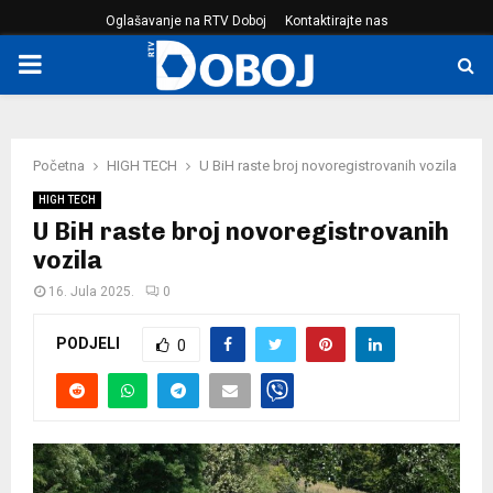
Oglašavanje na RTV Doboj
Kontaktirajte nas
PRIMARY
MENU
Početna
HIGH TECH
U BiH raste broj novoregistrovanih vozila
HIGH TECH
U BiH raste broj novoregistrovanih
vozila
16. Jula 2025.
0
PODJELI
0