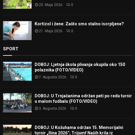
25. Maja 2026.
0
Kortizol i žene: Zašto smo stalno iscrpljene?
21. Maja 2026.
0
SPORT
DOBOJ: Ljetnja škola plivanja okupila oko 150
polaznika (FOTO/VIDEO)
7. Augusta 2026.
0
DOBOJ: U Trnjačanima održan peti po redu turnir
u malom fudbalu (FOTO/VIDEO)
3. Augusta 2026.
0
DOBOJ: U Kožuhama održan 15. Memorijalni
turnir „Ilina 2026“; Trijumf Naših krila iz