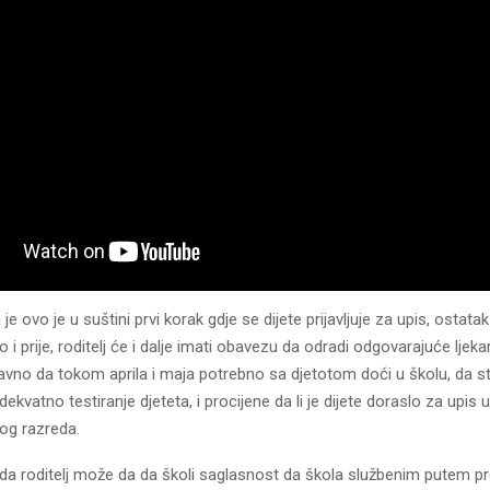
je ovo je u suštini prvi korak gdje se dijete prijavljuje za upis, ostat
ao i prije, roditelj će i dalje imati obavezu da odradi odgovarajuće ljek
aravno da tokom aprila i maja potrebno sa djetotom doći u školu, da s
ekvatno testiranje djeteta, i procijene da li je dijete doraslo za upis u
og razreda.
 da roditelj može da da školi saglasnost da škola službenim putem 