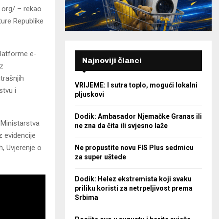
.org/ – rekao
ture Republike
platforme e-
Najnoviji članci
iz
trašnjih
VRIJEME: I sutra toplo, mogući lokalni
stvu i
pljuskovi
Dodik: Ambasador Njemačke Granas ili
 Ministarstva
ne zna da čita ili svjesno laže
z evidencije
h, Uvjerenje o
Ne propustite novu FIS Plus sedmicu
za super uštede
Dodik: Helez ekstremista koji svaku
priliku koristi za netrpeljivost prema
Srbima