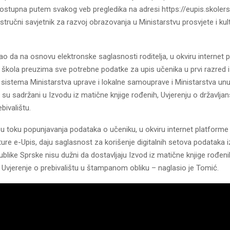
dostupna putem svakog veb pregledika na adresi https://eupis.skolers
 stručni savjetnik za razvoj obrazovanja u Ministarstvu prosvjete i kul
ao da na osnovu elektronske saglasnosti roditelja, u okviru internet 
 škola preuzima sve potrebne podatke za upis učenika u prvi razred 
sistema Ministarstva uprave i lokalne samouprave i Ministarstva unu
i su sadržani u Izvodu iz matične knjige rođenih, Uvjerenju o državljan
bivalištu.
ji u toku popunjavanja podataka o učeniku, u okviru internet platforme
lture e-Upis, daju saglasnost za korišenje digitalnih setova podataka i
publike Sprske nisu dužni da dostavljaju Izvod iz matične knjige rođeni
i Uvjerenje o prebivalištu u štampanom obliku – naglasio je Tomić.