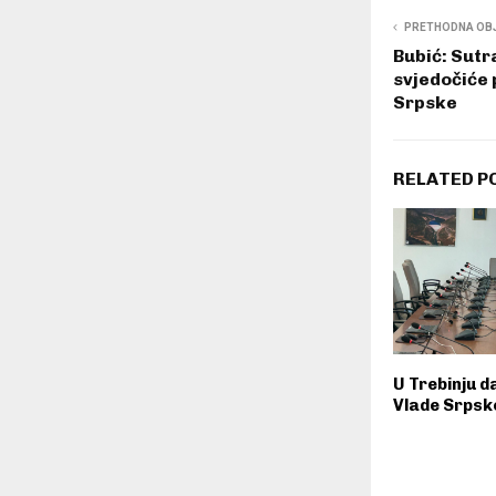
PRETHODNA OB
Bubić: Sutr
svjedočiće 
Srpske
RELATED P
U Trebinju d
Vlade Srpsk