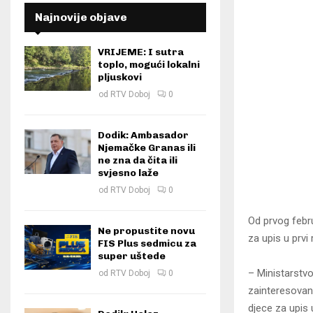
Najnovije objave
VRIJEME: I sutra
toplo, mogući lokalni
pljuskovi
od
RTV Doboj
0
Dodik: Ambasador
Njemačke Granas ili
ne zna da čita ili
svjesno laže
od
RTV Doboj
0
Od prvog febru
Ne propustite novu
za upis u prv
FIS Plus sedmicu za
super uštede
– Ministarstv
od
RTV Doboj
0
zainteresovan
djece za upis 