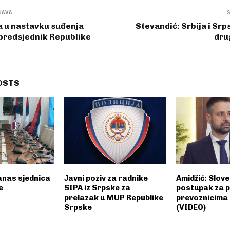
JAVA
a u nastavku suđenja
Stevandić: Srbija i Srp
predsjednik Republike
dru
OSTS
anas sjednica
Јavni poziv za radnike
Amidžić: Slov
e
SIPA iz Srpske za
postupak za 
prelazak u MUP Republike
prevoznicima 
Srpske
(VIDEO)