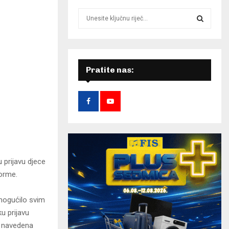
S
e
a
S
r
c
E
h
Pratite nas:
f
A
o
r
R
:
C
H
 prijavu djece
forme.
omogućilo svim
u prijavu
i navedena