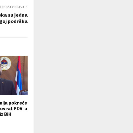
SLEDEĆA OBJAVA
ska su jedna
goj podrška
enija pokreće
povrat PDV-a
iz BiH