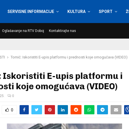
SERVISNE INFORMACIJE
KULTURA
SPORT
Ž
Oglašavanje na RTV Doboj
Kontaktirajte nas
STI
Tomić: Iskoristiti E-upis platformu i prednosti koje omogućava (VIDEO)
 Iskoristiti E-upis platformu i
osti koje omogućava (VIDEO)
25.
0
0