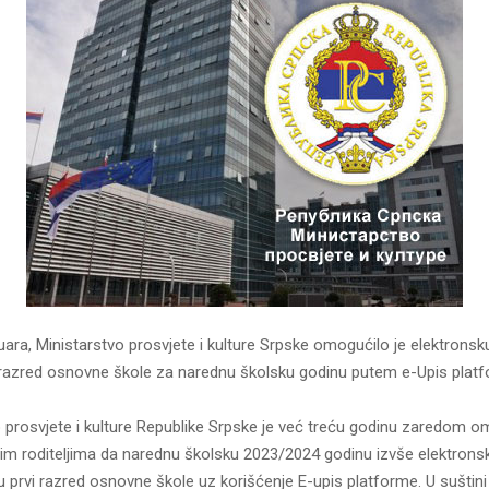
ara, Ministarstvo prosvjete i kulture Srpske omogućilo je elektronsku
i razred osnovne škole za narednu školsku godinu putem e-Upis plat
o prosvjete i kulture Republike Srpske je već treću godinu zaredom 
im roditeljima da narednu školsku 2023/2024 godinu izvše elektronsk
u prvi razred osnovne škole uz korišćenje E-upis platforme. U suštin