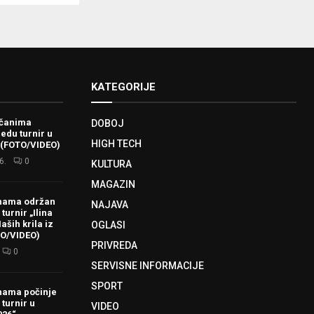
KATEGORIJE
ačanima
DOBOJ
redu turnir u
HIGH TECH
 (FOTO/VIDEO)
6.
0
KULTURA
MAGAZIN
hama održan
NAJAVA
turnir „Ilina
aših krila iz
OGLASI
TO/VIDEO)
PRIVREDA
0
SERVISNE INFORMACIJE
SPORT
hama počinje
 turnir u
VIDEO