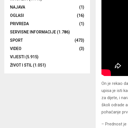
NAJAVA
(1)
OGLASI
(16)
PRIVREDA
(1)
SERVISNE INFORMACIJE
(1.786)
SPORT
(473)
VIDEO
(3)
VIJESTI
(5.915)
ŽIVOT I STIL
(1.051)
On je rekao da 
upisa je isti k
za dijete, i n
školi odrade ad
pohaćanje prv
– Prednost je