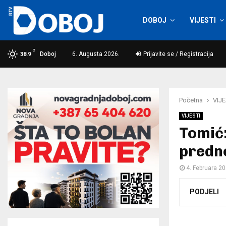
DOBOJ
VIJESTI
C
Doboj
6. Augusta 2026.
Prijavite se / Registracija
38.9
Početna
VIJE
VIJESTI
Tomić:
predn
4. Februara 20
PODJELI