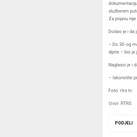
dokumentaciju.
službenim put
Za prijavu nij
Dodao je i da 
– Do 30-og mar
dijete – bio j
Naglasio je i d
– Iskoristite 
Foto: rtrs.tv
Izvor: RTRS
PODJELI