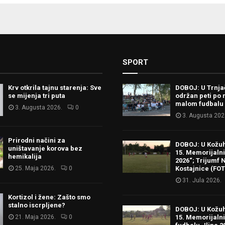
SPORT
Krv otkrila tajnu starenja: Sve
DOBOJ: U Trnj
se mijenja tri puta
održan peti po 
malom fudbalu
3. Augusta 2026.
0
3. Augusta 202
Prirodni načini za
DOBOJ: U Kožu
uništavanje korova bez
15. Memorijalni 
hemikalija
2026“; Trijumf N
25. Maja 2026.
0
Kostajnice (FO
31. Jula 2026.
Kortizol i žene: Zašto smo
stalno iscrpljene?
DOBOJ: U Kožu
21. Maja 2026.
0
15. Memorijalni