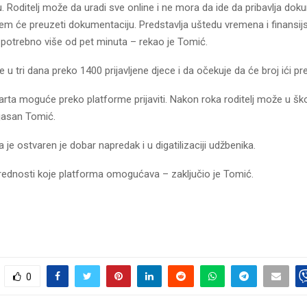
 Roditelj može da uradi sve online i ne mora da ide da pribavlja dok
em će preuzeti dokumentaciju. Predstavlja uštedu vremena i finansijs
e potrebno više od pet minuta – rekao je Tomić.
je u tri dana preko 1400 prijavljene djece i da očekuje da će broj ići p
ta moguće preko platforme prijaviti. Nakon roka roditelj može u školi
e jasan Tomić.
a je ostvaren je dobar napredak i u digatilizaciji udžbenika.
prednosti koje platforma omogućava – zaključio je Tomić.
0