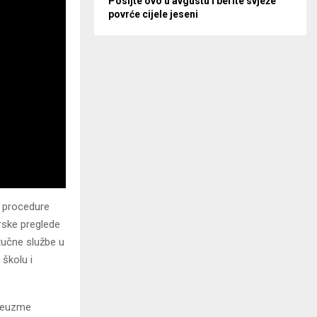
Posijte ovo u avgustu i berite svježe
povrće cijele jeseni
ak procedure
arske preglede
tučne službe u
 školu i
preuzme