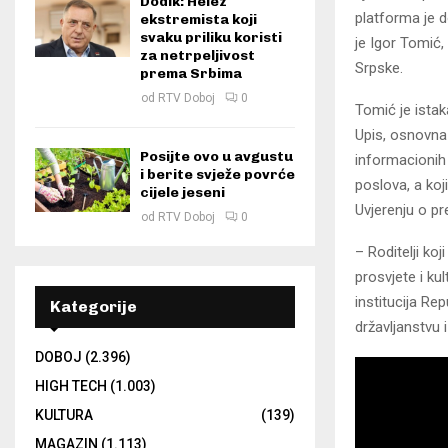
Dodik: Helez
platforma je 
ekstremista koji
svaku priliku koristi
je Igor Tomić,
za netrpeljivost
Srpske.
prema Srbima
od
RTV Doboj
0
Tomić je istak
Upis, osnovna
Posijte ovo u avgustu
informacionih 
i berite svježe povrće
poslova, a koj
cijele jeseni
Uvjerenju o pre
od
RTV Doboj
0
– Roditelji ko
prosvjete i ku
institucija Re
Kategorije
državljanstvu 
DOBOJ
(2.396)
HIGH TECH
(1.003)
KULTURA
(139)
MAGAZIN
(1.113)