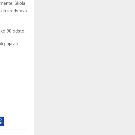
umente. Škola
kih sredstava.
reko 90 odsto.
 prijaviti