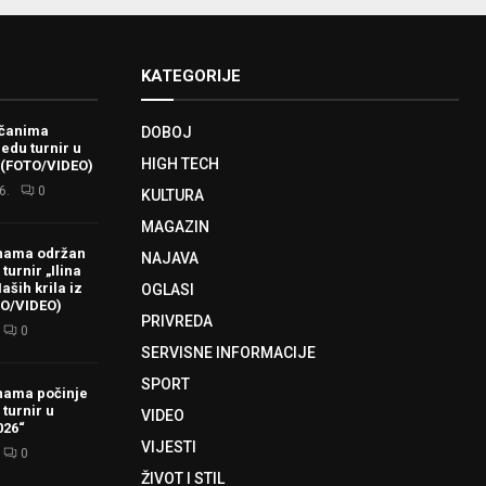
KATEGORIJE
ačanima
DOBOJ
redu turnir u
HIGH TECH
 (FOTO/VIDEO)
6.
0
KULTURA
MAGAZIN
hama održan
NAJAVA
turnir „Ilina
aših krila iz
OGLASI
TO/VIDEO)
PRIVREDA
0
SERVISNE INFORMACIJE
SPORT
hama počinje
 turnir u
VIDEO
026“
VIJESTI
0
ŽIVOT I STIL