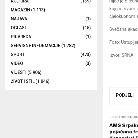
Riječ je o jed
KULTURA
(139)
koji po svom z
MAGAZIN
(1.113)
cjelokupnom 
NAJAVA
(1)
OGLASI
(15)
Svečana akade
PRIVREDA
(1)
Foto: Ustuplje
SERVISNE INFORMACIJE
(1.782)
SPORT
(473)
Izvor: SRNA
VIDEO
(3)
VIJESTI
(5.906)
ŽIVOT I STIL
(1.046)
PODJELI
PRETHODNA OB
AMS Srpske
pojačana fr