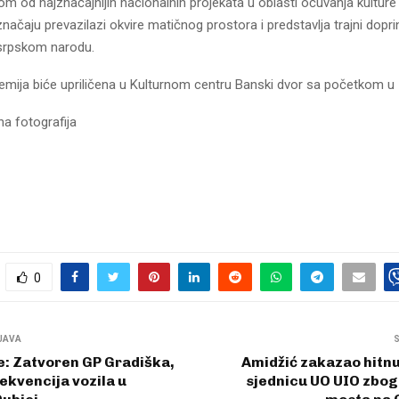
nom od najznačajnijih nacionalnih projekata u oblasti očuvanja kultur
načaju prevazilazi okvire matičnog prostora i predstavlja trajni dopr
srpskom narodu.
mija biće upriličena u Kulturnom centru Banski dvor sa početkom u
na fotografija
0
JAVA
: Zatvoren GP Gradiška,
Amidžić zakazao hitn
ekvencija vozila u
sjednicu UO UIO zbog