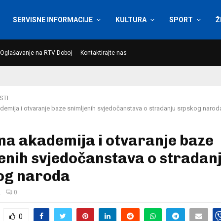
SERVISNE INFORMACIJE
KULTURA
SPORT
Ž
Oglašavanje na RTV Doboj
Kontaktirajte nas
STI
emija i otvaranje baze snimljenih svjedočanstava o stradanju srpskog narod
a akademija i otvaranje baze
enih svjedočanstava o stradan
og naroda
.
0
0