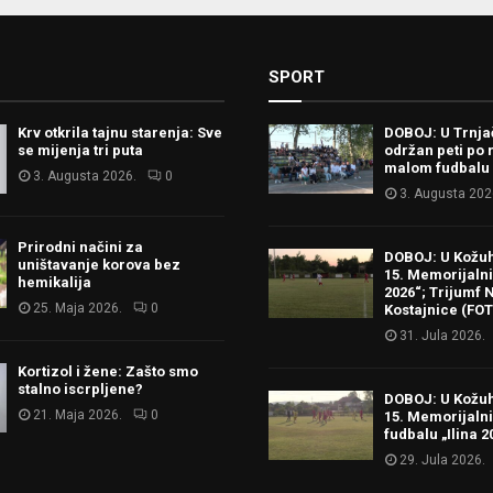
SPORT
Krv otkrila tajnu starenja: Sve
DOBOJ: U Trnj
se mijenja tri puta
održan peti po 
malom fudbalu
3. Augusta 2026.
0
3. Augusta 202
Prirodni načini za
DOBOJ: U Kožu
uništavanje korova bez
15. Memorijalni 
hemikalija
2026“; Trijumf N
25. Maja 2026.
0
Kostajnice (FO
31. Jula 2026.
Kortizol i žene: Zašto smo
stalno iscrpljene?
DOBOJ: U Kožu
21. Maja 2026.
0
15. Memorijalni
fudbalu „Ilina 2
29. Jula 2026.