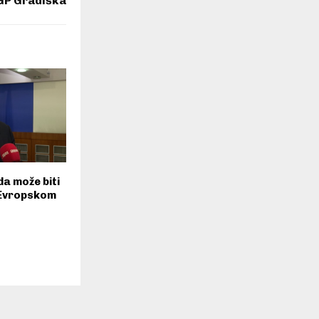
GP Gradiška
da može biti
 Evropskom