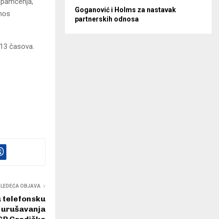
e pamćenja,
Goganović i Holms za nastavak
inos
partnerskih odnosa
 13 časova.
SLEDEĆA OBJAVA
u telefonsku
 urušavanja