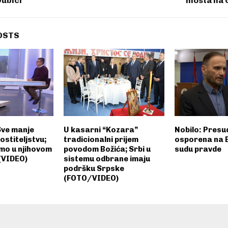
Dubici
mosta na 
OSTS
Sve manje
U kasarni “Kozara”
Nobilo: Presu
ostiteljstvu;
tradicionalni prijem
osporena na
imo u njihovom
povodom Božića; Srbi u
sudu pravde
(VIDEO)
sistemu odbrane imaju
podršku Srpske
(FOTO/VIDEO)