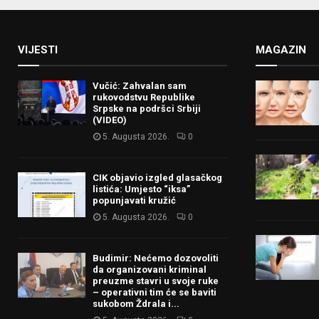
VIJESTI
MAGAZIN
Vučić: Zahvalan sam
rukovodstvu Republike
Srpske na podršci Srbiji
(VIDEO)
5. Augusta 2026.
0
CIK objavio izgled glasačkog
listića: Umjesto “iksa”
popunjavati kružić
5. Augusta 2026.
0
Budimir: Nećemo dozovoliti
da organizovani kriminal
preuzme stavri u svoje ruke
– operativni tim će se baviti
sukobom Ždrala i...