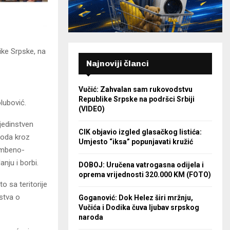
ike Srpske, na
Najnoviji članci
Vučić: Zahvalan sam rukovodstvu
Republike Srpske na podršci Srbiji
lubović.
(VIDEO)
jedinstven
CIK objavio izgled glasačkog listića:
roda kroz
Umjesto “iksa” popunjavati kružić
rambeno-
nju i borbi.
DOBOJ: Uručena vatrogasna odijela i
oprema vrijednosti 320.000 KM (FOTO)
o sa teritorije
stva o
Goganović: Dok Helez širi mržnju,
Vučića i Dodika čuva ljubav srpskog
naroda