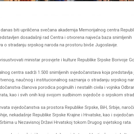
 danas biti upriličena svečana akademija Memorijalnog centra Republ
predstavljen dosadašnji rad Centra i otvorena najveća baza snimljenih
a o stradanju srpskog naroda na prostoru bivše Јugoslavije.
risustvovati ministar prosvjete i kulture Republike Srpske Borivoje Go
lnog centra sadrži 1.500 snimljenih svjedočanstava koja predstavlja 
štvenog, naučnog i institucionalnog saznanja o stradanju srpskog na
dočanstva članova porodica poginulih i nestalih civila i vojnika Odb
ata, kao i svih onih koji svojom sudbinom svjedoče o srpskom strada
ata svjedočanstva sa prostora Republike Srpske, BiH, Srbije, naročit
ije, nekadašnje Republike Srpske Krajine i Hrvatske, kao i svjedočan
Srbima u Nezavisnoj Državi Hrvatskoj tokom Drugog svjetskog rata.