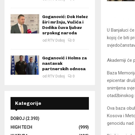
Goganović: Dok Helez
širi mržnju, Vučića i
Dodika čuva ljubav
U Banjaluci će
srpskog naroda
kojoj će biti 
od
RTV Doboj
0
svjedočanstav
Goganović i Holms za
Akademiji će p
nastavak
partnerskih odnosa
Baza Memorija
od
RTV Doboj
0
epicentar dru
snimljena svje
otadžbinskog r
Kategorije
Ova baza obuhv
Kosova i Metoh
DOBOJ
(2.393)
genocidu nad 
HIGH TECH
(999)