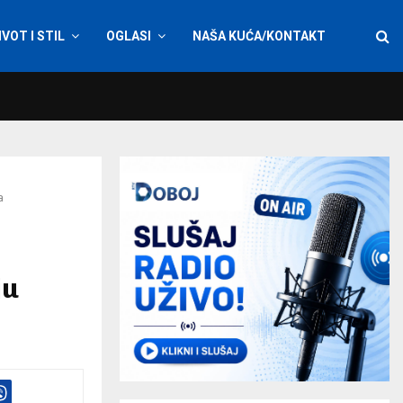
IVOT I STIL
OGLASI
NAŠA KUĆA/KONTAKT
a
ju