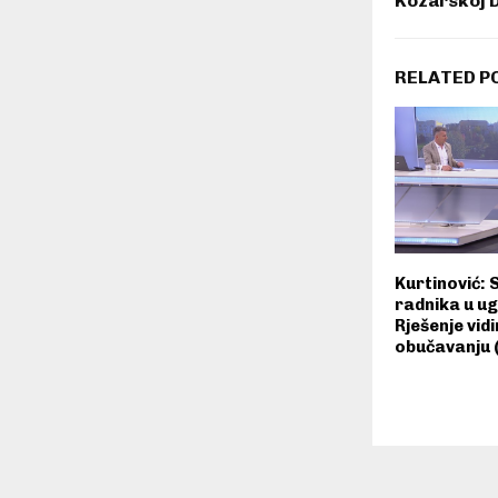
Kozarskoj 
RELATED P
Kurtinović: 
radnika u ug
Rješenje vid
obučavanju 