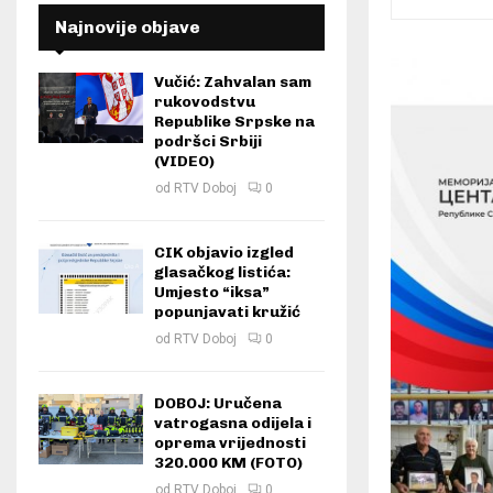
Najnovije objave
Vučić: Zahvalan sam
rukovodstvu
Republike Srpske na
podršci Srbiji
(VIDEO)
od
RTV Doboj
0
CIK objavio izgled
glasačkog listića:
Umjesto “iksa”
popunjavati kružić
od
RTV Doboj
0
DOBOJ: Uručena
vatrogasna odijela i
oprema vrijednosti
320.000 KM (FOTO)
od
RTV Doboj
0