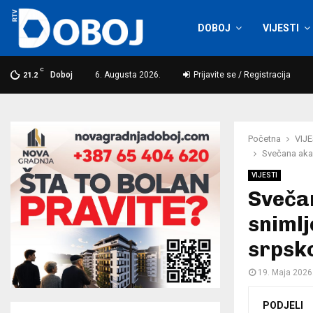
DOBOJ
VIJESTI
C
Doboj
6. Augusta 2026.
Prijavite se / Registracija
21.2
Početna
VIJE
Svečana akad
VIJESTI
Svečan
snimlj
srpsk
19. Maja 2026
PODJELI