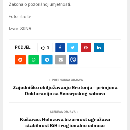
Zakona o pozorišnoj umjetnosti.
Foto: rtrs.tv
Izvor: SRNA
PODJELI
0
PRETHODNA OBJAVA
Zajedničko obilježavanje Sretenja – primjena
Deklaracije sa Svesrpskog sabora
SLEDEĆA OBJAVA
Košarac: Helezova bizarnost ugrožava
stabilnost BiH i regionalne odnose