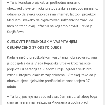
– To je koristan projekat, ali prethodno moramo
obezbijediti sve tehničke pretpostavke za njegovu primjenu,
odnosno da svaka učionica ima internet, laptop i projektor.
Međutim, svakako da digitalizovani udžbenik ne znači da
nam ne treba ovaj udžbenik na koji smo navikli – rekla je
Stojičićeva.
CЈELOVITI PREDŠKOLSKIM VASPITANjEM
OBUHVAĆENO 37 ODSTO DЈECE
Kada je riječ o predškolskom vaspitanju i obrazovanju, ona
je podsjetila da je Vlada Republike Srpske kroz različite
projekte i u saradnji sa Vladom Srbije izgradila veliki broj
vrtića u brojnim lokalnim zajednicama u Srpskoj, tako da je
obuhvat djece cjelovitim predškolskim vaspitanjem 37
odsto.
– Taj broj još nije na zadovoljavajućem nivou, ali zbog toga
smo usmjereni na realizaciju Programa u godini pred