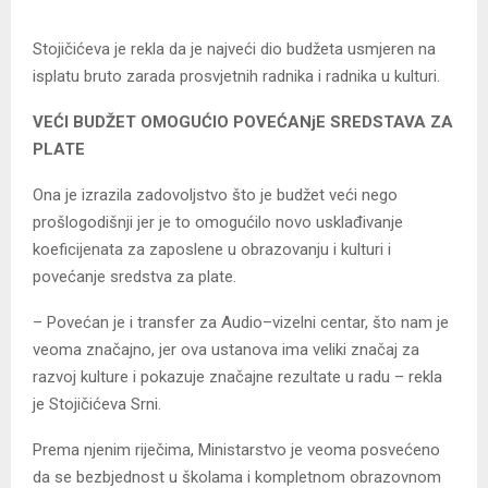
Stojičićeva je rekla da je najveći dio budžeta usmjeren na
isplatu bruto zarada prosvjetnih radnika i radnika u kulturi.
VEĆI BUDŽET OMOGUĆIO POVEĆANjE SREDSTAVA ZA
PLATE
Ona je izrazila zadovoljstvo što je budžet veći nego
prošlogodišnji jer je to omogućilo novo usklađivanje
koeficijenata za zaposlene u obrazovanju i kulturi i
povećanje sredstva za plate.
– Povećan je i transfer za Audio–vizelni centar, što nam je
veoma značajno, jer ova ustanova ima veliki značaj za
razvoj kulture i pokazuje značajne rezultate u radu – rekla
je Stojičićeva Srni.
Prema njenim riječima, Ministarstvo je veoma posvećeno
da se bezbjednost u školama i kompletnom obrazovnom