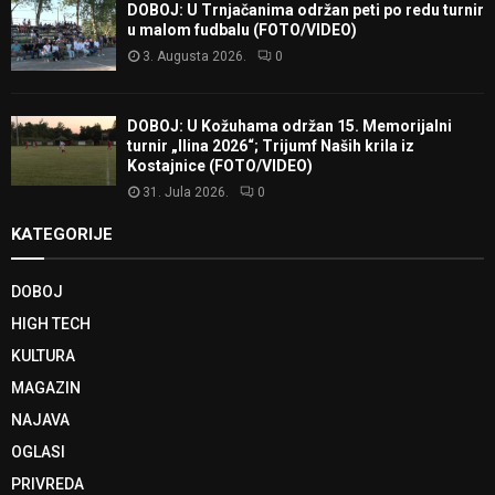
DOBOJ: U Trnjačanima održan peti po redu turnir
u malom fudbalu (FOTO/VIDEO)
3. Augusta 2026.
0
DOBOJ: U Kožuhama održan 15. Memorijalni
turnir „Ilina 2026“; Trijumf Naših krila iz
Kostajnice (FOTO/VIDEO)
31. Jula 2026.
0
KATEGORIJE
DOBOJ
HIGH TECH
KULTURA
MAGAZIN
NAJAVA
OGLASI
PRIVREDA