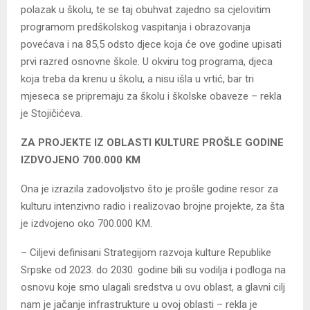
polazak u školu, te se taj obuhvat zajedno sa cjelovitim
programom predškolskog vaspitanja i obrazovanja
povećava i na 85,5 odsto djece koja će ove godine upisati
prvi razred osnovne škole. U okviru tog programa, djeca
koja treba da krenu u školu, a nisu išla u vrtić, bar tri
mjeseca se pripremaju za školu i školske obaveze – rekla
je Stojičićeva.
ZA PROЈEKTE IZ OBLASTI KULTURE PROŠLE GODINE
IZDVOЈENO 700.000 KM
Ona je izrazila zadovoljstvo što je prošle godine resor za
kulturu intenzivno radio i realizovao brojne projekte, za šta
je izdvojeno oko 700.000 KM.
– Ciljevi definisani Strategijom razvoja kulture Republike
Srpske od 2023. do 2030. godine bili su vodilja i podloga na
osnovu koje smo ulagali sredstva u ovu oblast, a glavni cilj
nam je jačanje infrastrukture u ovoj oblasti – rekla je