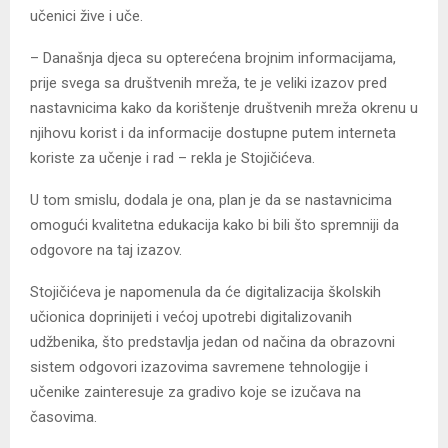
učenici žive i uče.
– Današnja djeca su opterećena brojnim informacijama,
prije svega sa društvenih mreža, te je veliki izazov pred
nastavnicima kako da korištenje društvenih mreža okrenu u
njihovu korist i da informacije dostupne putem interneta
koriste za učenje i rad – rekla je Stojičićeva.
U tom smislu, dodala je ona, plan je da se nastavnicima
omogući kvalitetna edukacija kako bi bili što spremniji da
odgovore na taj izazov.
Stojičićeva je napomenula da će digitalizacija školskih
učionica doprinijeti i većoj upotrebi digitalizovanih
udžbenika, što predstavlja jedan od načina da obrazovni
sistem odgovori izazovima savremene tehnologije i
učenike zainteresuje za gradivo koje se izučava na
časovima.