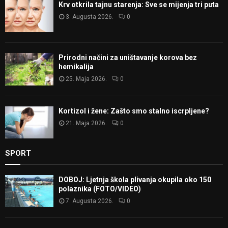
Krv otkrila tajnu starenja: Sve se mijenja tri puta
3. Augusta 2026.
0
Prirodni načini za uništavanje korova bez
hemikalija
25. Maja 2026.
0
Kortizol i žene: Zašto smo stalno iscrpljene?
21. Maja 2026.
0
SPORT
DOBOJ: Ljetnja škola plivanja okupila oko 150
polaznika (FOTO/VIDEO)
7. Augusta 2026.
0