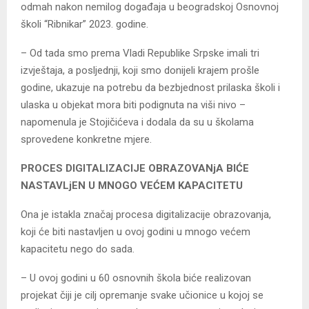
odmah nakon nemilog događaja u beogradskoj Osnovnoj
školi “Ribnikar” 2023. godine.
– Od tada smo prema Vladi Republike Srpske imali tri
izvještaja, a posljednji, koji smo donijeli krajem prošle
godine, ukazuje na potrebu da bezbjednost prilaska školi i
ulaska u objekat mora biti podignuta na viši nivo –
napomenula je Stojičićeva i dodala da su u školama
sprovedene konkretne mjere.
PROCES DIGITALIZACIЈE OBRAZOVANjA BIĆE
NASTAVLjEN U MNOGO VEĆEM KAPACITETU
Ona je istakla značaj procesa digitalizacije obrazovanja,
koji će biti nastavljen u ovoj godini u mnogo većem
kapacitetu nego do sada.
– U ovoj godini u 60 osnovnih škola biće realizovan
projekat čiji je cilj opremanje svake učionice u kojoj se