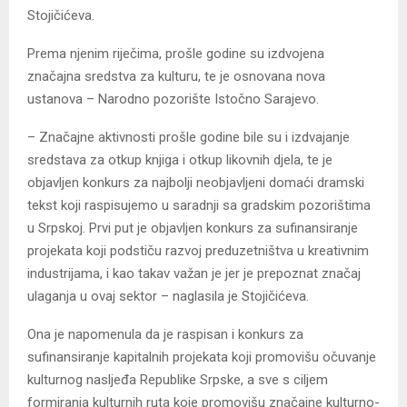
Stojičićeva.
Prema njenim riječima, prošle godine su izdvojena
značajna sredstva za kulturu, te je osnovana nova
ustanova – Narodno pozorište Istočno Sarajevo.
– Značajne aktivnosti prošle godine bile su i izdvajanje
sredstava za otkup knjiga i otkup likovnih djela, te je
objavljen konkurs za najbolji neobjavljeni domaći dramski
tekst koji raspisujemo u saradnji sa gradskim pozorištima
u Srpskoj. Prvi put je objavljen konkurs za sufinansiranje
projekata koji podstiču razvoj preduzetništva u kreativnim
industrijama, i kao takav važan je jer je prepoznat značaj
ulaganja u ovaj sektor – naglasila je Stojičićeva.
Ona je napomenula da je raspisan i konkurs za
sufinansiranje kapitalnih projekata koji promovišu očuvanje
kulturnog nasljeđa Republike Srpske, a sve s ciljem
formiranja kulturnih ruta koje promovišu značajne kulturno-