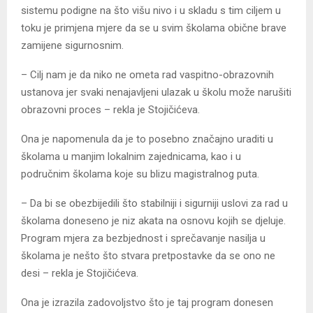
sistemu podigne na što višu nivo i u skladu s tim ciljem u
toku je primjena mjere da se u svim školama obične brave
zamijene sigurnosnim.
– Cilj nam je da niko ne ometa rad vaspitno-obrazovnih
ustanova jer svaki nenajavljeni ulazak u školu može narušiti
obrazovni proces – rekla je Stojičićeva.
Ona je napomenula da je to posebno značajno uraditi u
školama u manjim lokalnim zajednicama, kao i u
područnim školama koje su blizu magistralnog puta.
– Da bi se obezbijedili što stabilniji i sigurniji uslovi za rad u
školama doneseno je niz akata na osnovu kojih se djeluje.
Program mjera za bezbjednost i sprečavanje nasilja u
školama je nešto što stvara pretpostavke da se ono ne
desi – rekla je Stojičićeva.
Ona je izrazila zadovoljstvo što je taj program donesen