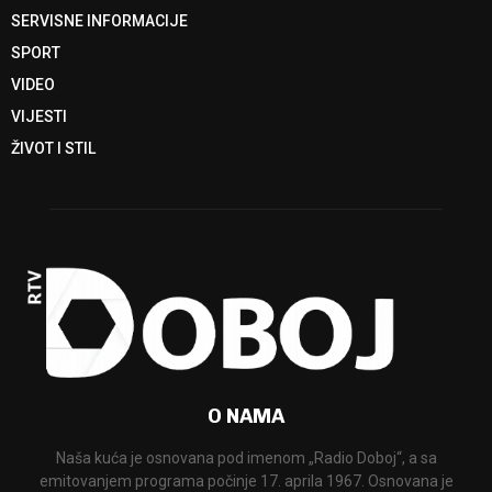
SERVISNE INFORMACIJE
SPORT
VIDEO
VIJESTI
ŽIVOT I STIL
O NAMA
Naša kuća je osnovana pod imenom „Radio Doboj“, a sa
emitovanjem programa počinje 17. aprila 1967. Osnovana je