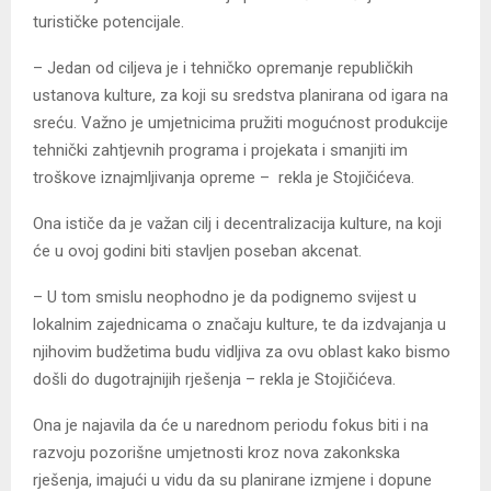
turističke potencijale.
– Јedan od ciljeva je i tehničko opremanje republičkih
ustanova kulture, za koji su sredstva planirana od igara na
sreću. Važno je umjetnicima pružiti mogućnost produkcije
tehnički zahtjevnih programa i projekata i smanjiti im
troškove iznajmljivanja opreme – rekla je Stojičićeva.
Ona ističe da je važan cilj i decentralizacija kulture, na koji
će u ovoj godini biti stavljen poseban akcenat.
– U tom smislu neophodno je da podignemo svijest u
lokalnim zajednicama o značaju kulture, te da izdvajanja u
njihovim budžetima budu vidljiva za ovu oblast kako bismo
došli do dugotrajnijih rješenja – rekla je Stojičićeva.
Ona je najavila da će u narednom periodu fokus biti i na
razvoju pozorišne umjetnosti kroz nova zakonkska
rješenja, imajući u vidu da su planirane izmjene i dopune