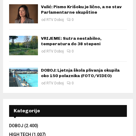
Vulić: Pismo Krišoku je lično, a ne stav
Parlamentarne skupštine
od
RTV Doboj
0
VRIJEME: Sutra nestabilno,
temperatura do 38 stepeni
od
RTV Doboj
0
DOBOJ: Ljetnja škola plivanja okupila
oko 150 polaznika (FOTO/VIDEO)
od
RTV Doboj
0
Kategorije
DOBOJ
(2.400)
HIGH TECH
(1.007)