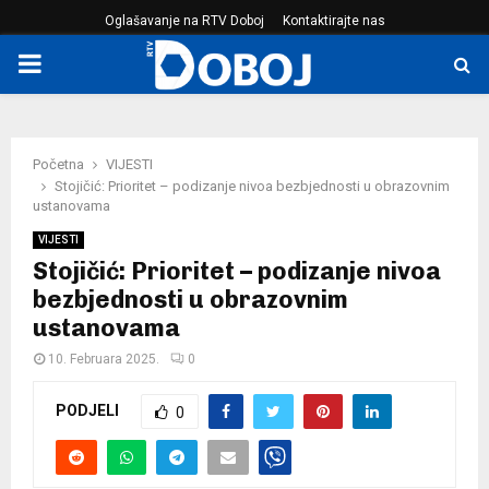
Oglašavanje na RTV Doboj
Kontaktirajte nas
PRIMARY
MENU
Početna
VIJESTI
Stojičić: Prioritet – podizanje nivoa bezbjednosti u obrazovnim
ustanovama
VIJESTI
Stojičić: Prioritet – podizanje nivoa
bezbjednosti u obrazovnim
ustanovama
10. Februara 2025.
0
PODJELI
0