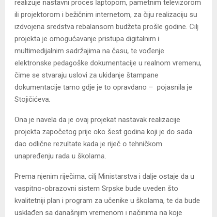
realizuje nastavni proces laptopom, pametnim televizorom
ili projektorom i bežičnim internetom, za čiju realizaciju su
izdvojena sredstva rebalansom budžeta prošle godine. Cilj
projekta je omogućavanje pristupa digitalnim i
multimedijalnim sadržajima na času, te vođenje
elektronske pedagoške dokumentacije u realnom vremenu,
čime se stvaraju uslovi za ukidanje štampane
dokumentacije tamo gdje je to opravdano – pojasnila je
Stojičićeva.
Ona je navela da je ovaj projekat nastavak realizacije
projekta započetog prije oko šest godina koji je do sada
dao odlične rezultate kada je riječ o tehničkom
unapređenju rada u školama.
Prema njenim riječima, cilj Ministarstva i dalje ostaje da u
vaspitno-obrazovni sistem Srpske bude uveden što
kvalitetniji plan i program za učenike u školama, te da bude
usklađen sa današnjim vremenom i načinima na koje