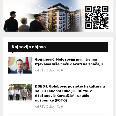
Najnovije objave
Goganović: Helezovim primitivnim
izjavama više neću davati na značaju
od
RTV Doboj
0
DOBOJ: Golubović posjetio fiskulturnu
salu u rekonstrukciji u OŠ “Vuk
Stefanović Karadžić” i uručio
udžbenike (FOTO)
od
RTV Doboj
0