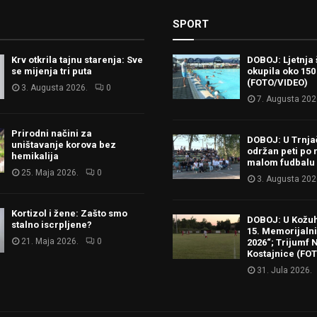
SPORT
Krv otkrila tajnu starenja: Sve
DOBOJ: Ljetnja 
se mijenja tri puta
okupila oko 150
(FOTO/VIDEO)
3. Augusta 2026.
0
7. Augusta 202
Prirodni načini za
DOBOJ: U Trnj
uništavanje korova bez
održan peti po 
hemikalija
malom fudbalu
25. Maja 2026.
0
3. Augusta 202
Kortizol i žene: Zašto smo
DOBOJ: U Kožu
stalno iscrpljene?
15. Memorijalni 
21. Maja 2026.
0
2026“; Trijumf N
Kostajnice (FO
31. Jula 2026.