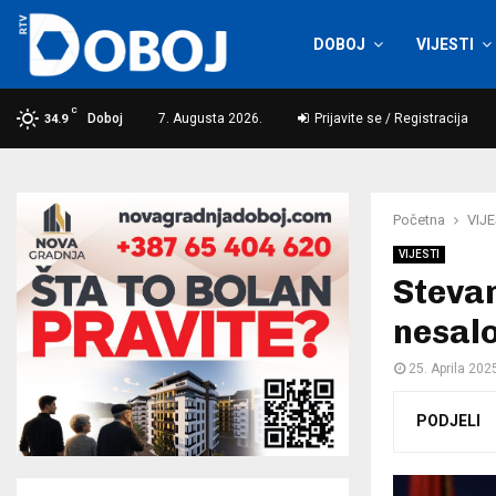
DOBOJ
VIJESTI
C
Doboj
7. Augusta 2026.
Prijavite se / Registracija
34.9
Početna
VIJE
VIJESTI
Steva
nesalo
25. Aprila 202
PODJELI