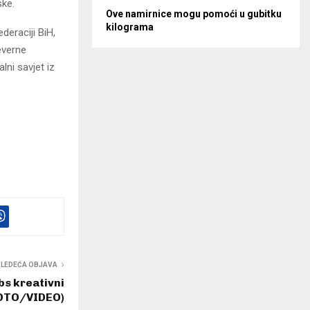
ske.
Ove namirnice mogu pomoći u gubitku
kilograma
deraciji BiH,
everne
ni savjet iz
SLEDEĆA OBJAVA
bs kreativni
FOTO/VIDEO)