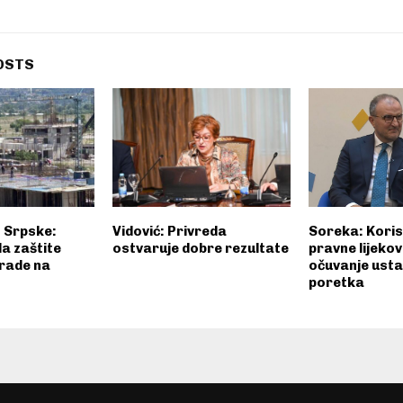
OSTS
 Srpske:
Vidović: Privreda
Soreka: Koris
a zaštite
ostvaruje dobre rezultate
pravne lijekov
 rade na
očuvanje ust
poretka