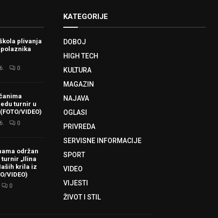
KATEGORIJE
škola plivanja
DOBOJ
 polaznika
HIGH TECH
6.
0
KULTURA
MAGAZIN
ačanima
NAJAVA
redu turnir u
 (FOTO/VIDEO)
OGLASI
6.
0
PRIVREDA
SERVISNE INFORMACIJE
hama održan
SPORT
turnir „Ilina
aših krila iz
VIDEO
TO/VIDEO)
VIJESTI
0
ŽIVOT I STIL