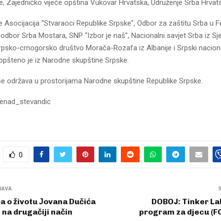
e, Zajedničko vijeće opština Vukovar Hrvatska, Udruženje Srba Hrvat
e Asocijacija “Stvaraoci Republike Srpske”, Odbor za zaštitu Srba u Fe
odbor Srba Mostara, SNP “Izbor je naš”, Nacionalni savjet Srba iz Sj
rpsko-crnogorsko društvo Morača-Rozafa iz Albanije i Srpski nacional
opšteno je iz Narodne skupštine Srpske.
se održava u prostorijama Narodne skupštine Republike Srpske.
nenad_stevandic
0
JAVA
a o životu Јovana Dučića
DOBOJ: Tinker La
 na drugačiji način
program za djecu (