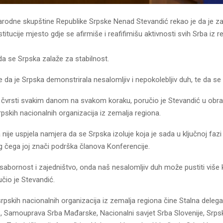
arodne skupštine Republike Srpske Nenad Stevandić rekao je da je z
titucije mjesto gdje se afirmiše i reafifimišu aktivnosti svih Srba iz r
da se Srpska zalaže za stabilnost.
 da je Srpska demonstrirala nesalomljiv i nepokolebljiv duh, te da se 
e čvrsti svakim danom na svakom koraku, poručio je Stevandić u obra
rpskih nacionalnih organizacija iz zemalja regiona.
 nije uspjela namjera da se Srpska izoluje koja je sada u ključnoj faz
 čega joj znači podrška članova Konferencije.
sabornost i zajedništvo, onda naš nesalomljiv duh može pustiti više
čio je Stevandić.
rpskih nacionalnih organizacija iz zemalja regiona čine Stalna deleg
, Samouprava Srba Mađarske, Nacionalni savjet Srba Slovenije, Srp