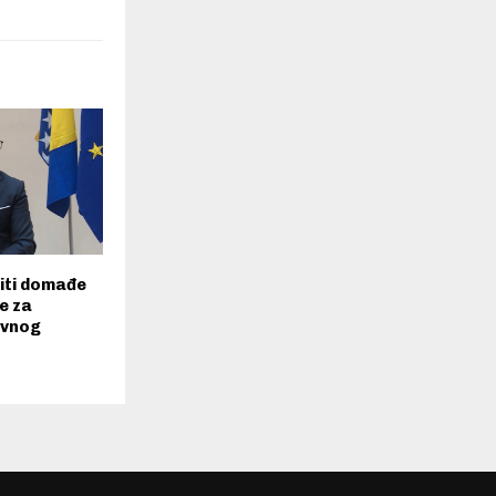
iti domađe
e za
avnog