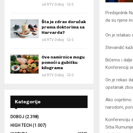
od
RTV Doboj
0
Predsjednik N
da su njene ins
Šta je zdrav doručak
prema doktorima sa
Harvarda?
On je istakao 
od
RTV Doboj
0
Stevandić kaže
Ove namirnice mogu
Bićemo i dalj
pomoći u gubitku
Konferenciji s
kilograma
od
RTV Doboj
0
On je rekao da
opstanak zbog
Ako osjetimo 
Kategorije
narodom, poru
DOBOJ
(2.398)
Konferenciju s
HIGH TECH
(1.007)
Srba Rumunije