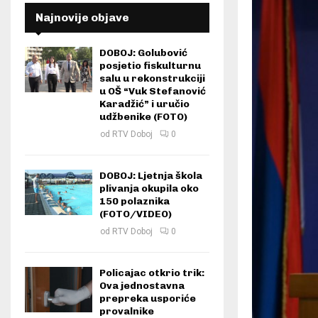
Najnovije objave
DOBOJ: Golubović
posjetio fiskulturnu
salu u rekonstrukciji
u OŠ “Vuk Stefanović
Karadžić” i uručio
udžbenike (FOTO)
od
RTV Doboj
0
DOBOJ: Ljetnja škola
plivanja okupila oko
150 polaznika
(FOTO/VIDEO)
od
RTV Doboj
0
Policajac otkrio trik:
Ova jednostavna
prepreka usporiće
provalnike