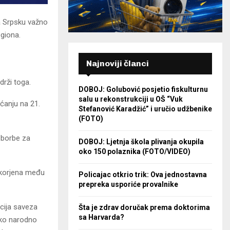
a Srpsku važno
egiona.
Najnoviji članci
drži toga.
DOBOJ: Golubović posjetio fiskulturnu
salu u rekonstrukciji u OŠ “Vuk
ćanju na 21.
Stefanović Karadžić” i uručio udžbenike
(FOTO)
i borbe za
DOBOJ: Ljetnja škola plivanja okupila
oko 150 polaznika (FOTO/VIDEO)
 korjena među
Policajac otkrio trik: Ova jednostavna
prepreka usporiće provalnike
acija saveza
Šta je zdrav doručak prema doktorima
sa Harvarda?
sko narodno