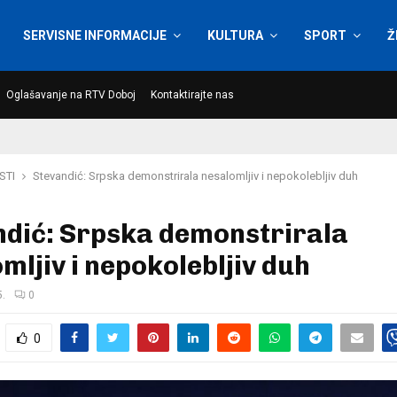
SERVISNE INFORMACIJE
KULTURA
SPORT
Ž
Oglašavanje na RTV Doboj
Kontaktirajte nas
STI
Stevandić: Srpska demonstrirala nesalomljiv i nepokolebljiv duh
ndić: Srpska demonstrirala
mljiv i nepokolebljiv duh
5.
0
0