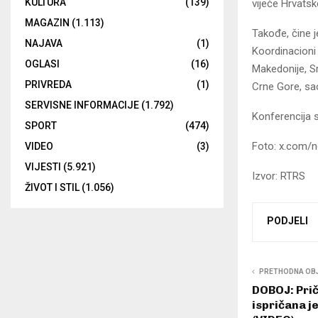
KULTURA
(139)
vijeće Hrvatsk
MAGAZIN
(1.113)
Takođe, čine j
NAJAVA
(1)
Koordinacioni 
OGLASI
(16)
Makedonije, S
PRIVREDA
(1)
Crne Gore, sa
SERVISNE INFORMACIJE
(1.792)
Konferencija 
SPORT
(474)
Foto: x.com/
VIDEO
(3)
VIJESTI
(5.921)
Izvor: RTRS
ŽIVOT I STIL
(1.056)
PODJELI
PRETHODNA OB
DOBOJ: Prič
ispričana je