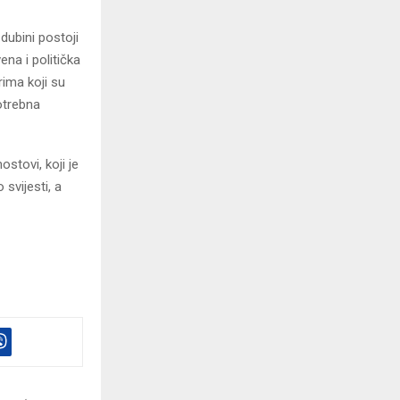
dubini postoji
ena i politička
rima koji su
potrebna
stovi, koji je
 svijesti, a