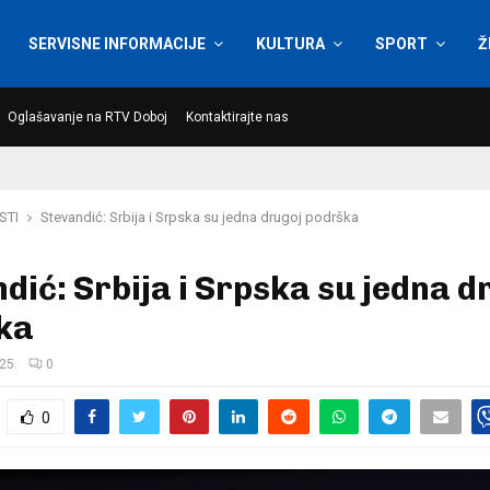
SERVISNE INFORMACIJE
KULTURA
SPORT
Ž
Oglašavanje na RTV Doboj
Kontaktirajte nas
STI
Stevandić: Srbija i Srpska su jedna drugoj podrška
dić: Srbija i Srpska su jedna d
ka
25.
0
0