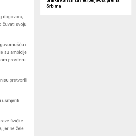
priliku koristi za netrpeljivost prema
Srbima
og dogovora,
o čuvati svoju
dgovornošću i
je su ambicije
 tom prostoru
isu pretvorili
 usmjeriti
rave fizičke
 jer ne žele