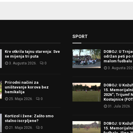
SPORT
Krv otkrila tajnu starenja: Sve
DOBOJ: U Trnj
se mijenja tri puta
održan peti po 
malom fudbalu
3. Augusta 2026.
0
3. Augusta 202
Prirodni načini za
DOBOJ: U Kožu
uništavanje korova bez
15. Memorijalni 
hemikalija
2026“; Trijumf N
25. Maja 2026.
0
Kostajnice (FO
31. Jula 2026.
Kortizol i žene: Zašto smo
stalno iscrpljene?
DOBOJ: U Kožu
21. Maja 2026.
0
15. Memorijalni
fudbalu „Ilina 2