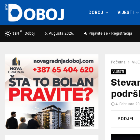
DOBOJ
VIJESTI
C
Doboj
6. Augusta 2026.
Prijavite se / Registracija
38.9
Početna
VIJE
VIJESTI
Stevan
podrš
4. Februara 20
PODJELI