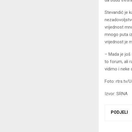
Stevandić je k
nezadovoljstvo
vrijednost mno
mnogo puta izg
vrijednost je
– Mada je još 
to forum, ali r
vidimo i neke 
Foto: rtrs.tv/U
Izvor: SRNA
PODJELI