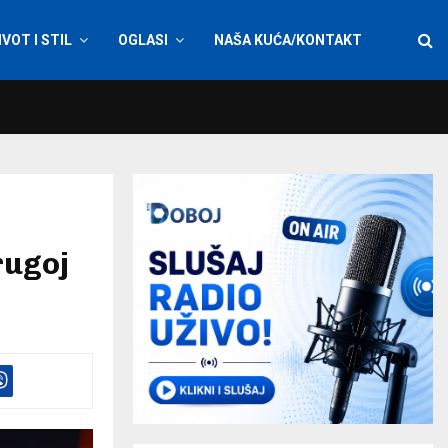
IVOT I STIL
OGLASI
NAŠA KUĆA/KONTAKT
rugoj