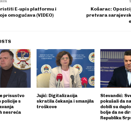
JAVA
istiti E-upis platformu i
Košarac: Opozici
koje omogućava (VIDEO)
pretvara sarajevsk
OSTS
e prisustvo
Јujić: Digitalizacija
Stevandić: Sv
policije s
skratila čekanja i smanjila
pokušali da 
čavanja
troškove
dobili su duplo
h nesreća
bolje da ne dir
Republiku Srp