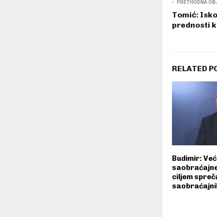
PRETHODNA OB
Tomić: Iskor
prednosti 
RELATED P
Budimir: Već
saobraćajne 
ciljem spre
saobraćajni