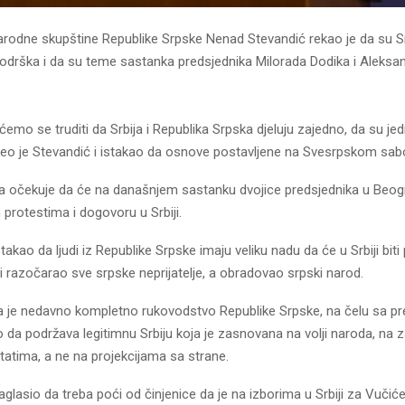
arodne skupštine Republike Srpske Nenad Stevandić rekao je da su Sr
podrška i da su teme sastanka predsjednika Milorada Dodika i Aleksa
emo se truditi da Srbija i Republika Srpska djeluju zajedno, da su je
eo je Stevandić i istakao da osnove postavljene na Svesrpskom sab
 očekuje da će na današnjem sastanku dvojice predsjednika u Beogradu
protestima i dogovoru u Srbiji.
takao da ljudi iz Republike Srpske imaju veliku nadu da će u Srbiji biti
i razočarao sve srpske neprijatelje, a obradovao srpski narod.
da je nedavno kompletno rukovodstvo Republike Srpske, na čelu sa p
 da podržava legitimnu Srbiju koja je zasnovana na volji naroda, na 
tatima, a ne na projekcijama sa strane.
aglasio da treba poći od činjenice da je na izborima u Srbiji za Vučić