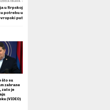
SLEDEĆA OBJAVA
ja u Srpskoj
u potrebu u
evropski put
e što su
nam zabrane
, zato je
aju
sku (VIDEO)