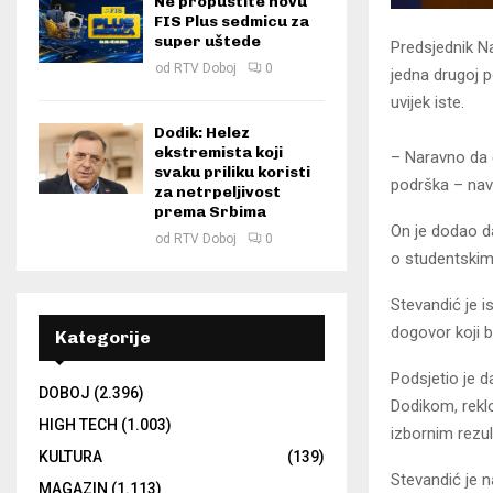
Ne propustite novu
FIS Plus sedmicu za
super uštede
Predsjednik N
od
RTV Doboj
0
jedna drugoj 
uvijek iste.
Dodik: Helez
ekstremista koji
– Naravno da ć
svaku priliku koristi
podrška – nav
za netrpeljivost
prema Srbima
On je dodao da
od
RTV Doboj
0
o studentskim 
Stevandić je is
dogovor koji b
Kategorije
Podsjetio je 
DOBOJ
(2.396)
Dodikom, reklo
HIGH TECH
(1.003)
izbornim rezul
KULTURA
(139)
Stevandić je n
MAGAZIN
(1.113)