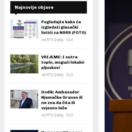
Najnovije objave
Pogledajte kako će
izgledati glasački
listići za NSRS (FOTO)
od
RTV Doboj
0
VRIJEME: I sutra
toplo, mogući lokalni
pljuskovi
od
RTV Doboj
0
Dodik: Ambasador
Njemačke Granas ili
ne zna da čita ili
svjesno laže
od
RTV Doboj
0