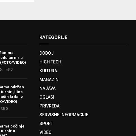
KATEGORIJE
ačanima
DOBOJ
redu turnir u
HIGH TECH
 (FOTO/VIDEO)
6.
0
KULTURA
MAGAZIN
hama održan
NAJAVA
turnir „Ilina
aših krila iz
OGLASI
TO/VIDEO)
PRIVREDA
0
SERVISNE INFORMACIJE
SPORT
hama počinje
 turnir u
VIDEO
026“