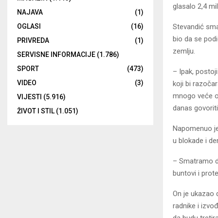
glasalo 2,4 mi
NAJAVA
(1)
Stevandić smat
OGLASI
(16)
bio da se podi
PRIVREDA
(1)
zemlju.
SERVISNE INFORMACIJE
(1.786)
SPORT
(473)
– Ipak, posto
VIDEO
(3)
koji bi razoča
mnogo veće od
VIJESTI
(5.916)
danas govoriti
ŽIVOT I STIL
(1.051)
Napomenuo je d
u blokade i de
– Smatramo da
buntovi i prot
On je ukazao d
radnike i izvo
da budu tretir