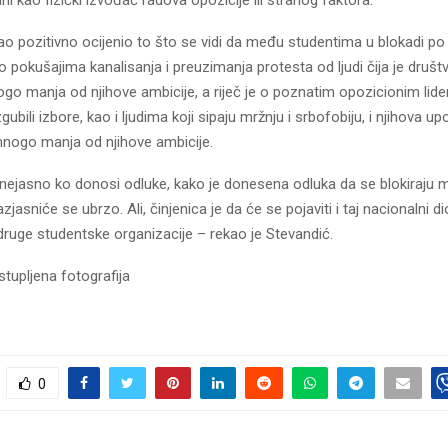
ao pozitivno ocijenio to što se vidi da među studentima u blokadi po 
 pokušajima kanalisanja i preuzimanja protesta od ljudi čija je društv
go manja od njihove ambicije, a riječ je o poznatim opozicionim lide
ubili izbore, kao i ljudima koji sipaju mržnju i srbofobiju, i njihova u
 mnogo manja od njihove ambicije.
nejasno ko donosi odluke, kako je donesena odluka da se blokiraju mo
azjasniće se ubrzo. Ali, činjenica je da će se pojaviti i taj nacionalni dio
druge studentske organizacije – rekao je Stevandić.
stupljena fotografija
0