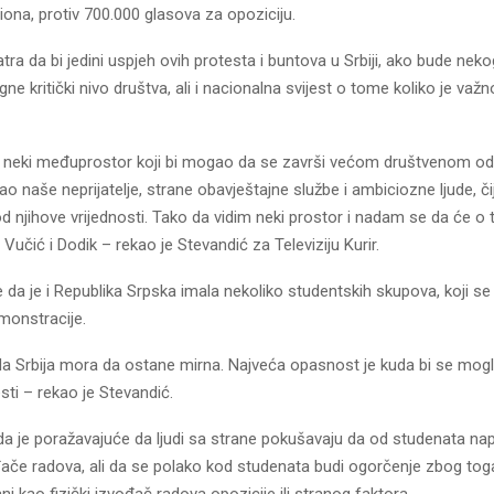
liona, protiv 700.000 glasova za opoziciju.
ra da bi jedini uspjeh ovih protesta i buntova u Srbiji, ako bude nek
gne kritički nivo društva, ali i nacionalna svijest o tome koliko je važn
ji neki međuprostor koji bi mogao da se završi većom društvenom o
rao naše neprijatelje, strane obavještajne službe i ambiciozne ljude, či
 njihove vrijednosti. Tako da vidim neki prostor i nadam se da će o
 Vučić i Dodik – rekao je Stevandić za Televiziju Kurir.
a je i Republika Srpska imala nekoliko studentskih skupova, koji se n
monstracije.
 Srbija mora da ostane mirna. Najveća opasnost je kuda bi se mogli
esti – rekao je Stevandić.
a je poražavajuće da ljudi sa strane pokušavaju da od studenata nap
đače radova, ali da se polako kod studenata budi ogorčenje zbog toga,
ani kao fizički izvođač radova opozicije ili stranog faktora.