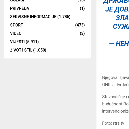
ДРЖАВ
OGLASI
(15)
ЈЕ ДОВ
PRIVREDA
(1)
ЗЛА
SERVISNE INFORMACIJE
(1.785)
СУЖ
SPORT
(473)
VIDEO
(3)
VIJESTI
(5.911)
— НЕН
ŽIVOT I STIL
(1.050)
Njegova izjava
OHR-a, tvrdeći
Stevandić je i
budućnost Bos
intervencioni
Foto: rtrs.tv