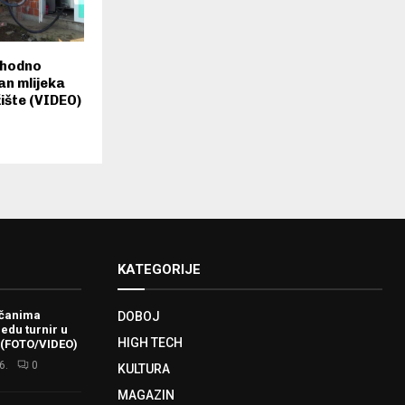
phodno
n mlijeka
ište (VIDEO)
KATEGORIJE
ačanima
DOBOJ
redu turnir u
HIGH TECH
 (FOTO/VIDEO)
6.
0
KULTURA
MAGAZIN