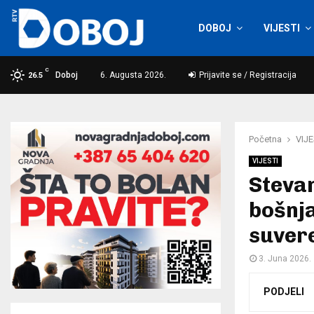
DOBOJ
VIJESTI
C
Doboj
6. Augusta 2026.
Prijavite se / Registracija
26.5
Početna
VIJE
VIJESTI
Stevan
bošnja
suver
3. Juna 2026.
PODJELI