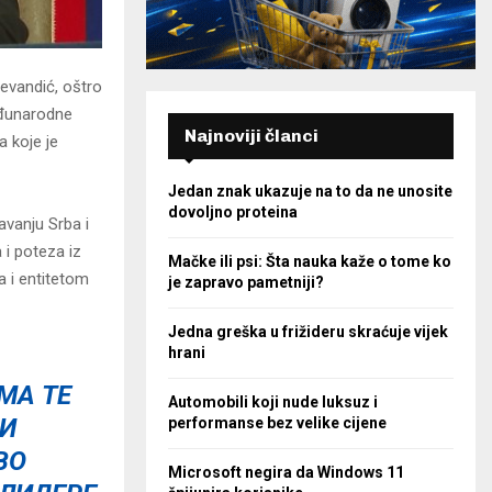
tevandić, oštro
međunarodne
Najnoviji članci
a koje je
Jedan znak ukazuje na to da ne unosite
dovoljno proteina
avanju Srba i
 i poteza iz
Mačke ili psi: Šta nauka kaže o tome ko
a i entitetom
je zapravo pametniji?
Jedna greška u frižideru skraćuje vijek
hrani
МА ТЕ
Automobili koji nude luksuz i
ЦИ
performanse bez velike cijene
ВО
Microsoft negira da Windows 11