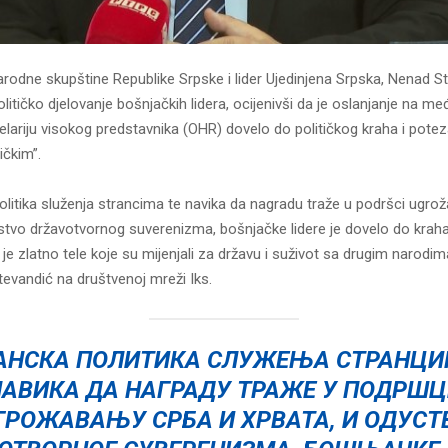
rodne skupštine Republike Srpske i lider Ujedinjena Srpska, Nenad S
političko djelovanje bošnjačkih lidera, ocijenivši da je oslanjanje na 
elariju visokog predstavnika (OHR) dovelo do političkog kraha i potez
ičkim”.
litika služenja strancima te navika da nagradu traže u podršci ugrož
stvo državotvornog suverenizma, bošnjačke lidere je dovelo do kraha
je zlatno tele koje su mijenjali za državu i suživot sa drugim narodim
tevandić na društvenoj mreži Iks.
АНСКА ПОЛИТИКА СЛУЖЕЊА СТРАНЦИ
АВИКА ДА НАГРАДУ ТРАЖЕ У ПОДРШ
ГРОЖАВАЊУ СРБА И ХРВАТА, И ОДУСТ