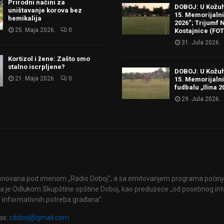
Prirodni načini za
DOBOJ: U Kožu
uništavanje korova bez
15. Memorijalni 
hemikalija
2026“; Trijumf N
25. Maja 2026.
0
Kostajnice (FO
31. Jula 2026.
Kortizol i žene: Zašto smo
stalno iscrpljene?
DOBOJ: U Kožu
21. Maja 2026.
0
15. Memorijalni
fudbalu „Ilina 2
29. Jula 2026.
snovana pod imenom „Radio Doboj“, a sa emitovanjem programa počinje 
 je Odlukom Skupštine opštine Doboj, kao preduzeće „od posebnog int
 informativnih potreba građana“.
as:
rdoboj@gmail.com