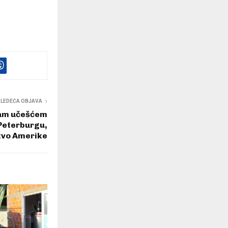
SLEDEĆA OBJAVA
sam učešćem
Peterburgu,
tvo Amerike