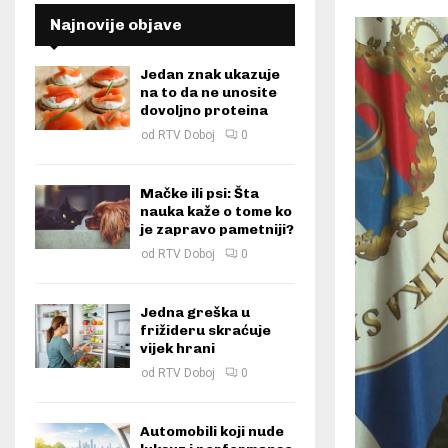
Najnovije objave
Jedan znak ukazuje
na to da ne unosite
dovoljno proteina
od
RTV Doboj
0
Mačke ili psi: Šta
nauka kaže o tome ko
je zapravo pametniji?
od
RTV Doboj
0
Jedna greška u
frižideru skraćuje
vijek hrani
od
RTV Doboj
0
Automobili koji nude