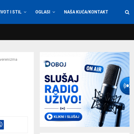
IVOT I STIL
OGLASI
NAŠA KUĆA/KONTAKT
uverenizma