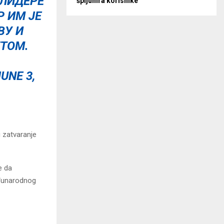
ЛИДЕРЕ
špijunira korisnike
Р ИМ ЈЕ
ВУ И
ТОМ.
JUNE 3,
u zatvaranje
e da
eđunarodnog