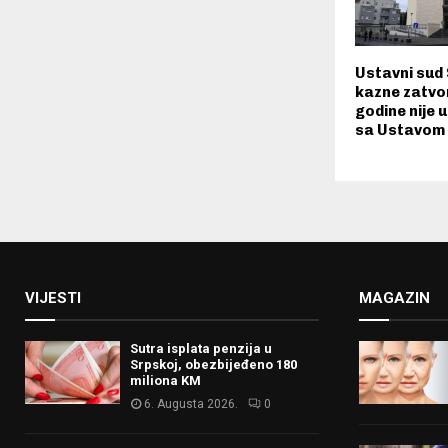
Ustavni sud
kazne zatvo
godine nije 
sa Ustavom
VIJESTI
MAGAZIN
Sutra isplata penzija u
Srpskoj, obezbijeđeno 180
miliona KM
6. Augusta 2026.
0