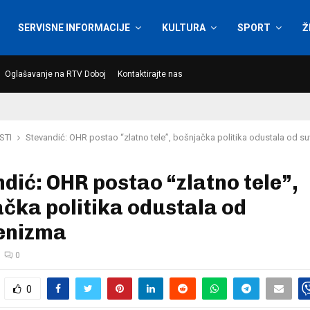
SERVISNE INFORMACIJE
KULTURA
SPORT
Ž
Oglašavanje na RTV Doboj
Kontaktirajte nas
STI
Stevandić: OHR postao “zlatno tele”, bošnjačka politika odustala od s
dić: OHR postao “zlatno tele”,
čka politika odustala od
enizma
0
0