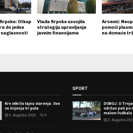
 Srpske: Otkup
Vlada Srpske usvojila
Arsenić: Neo
ra do jedne
strategiju upravljanja
pomoći plasma
u saglasnosti
javnim finansijama
na domaće trž
SPORT
Krv otkrila tajnu starenja: Sve
DOBOJ: U Trnj
se mijenja tri puta
održan peti po 
malom fudbalu
3. Augusta 2026.
0
3. Augusta 202