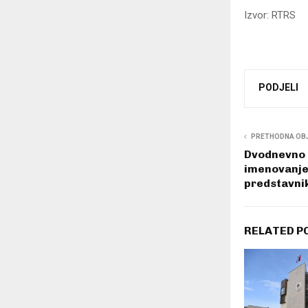
Izvor: RTRS
PODJELI
PRETHODNA OB
Dvodnevno z
imenovanje
predstavni
RELATED P