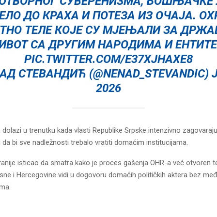
ОТВОРНОГ СУВЕРЕНИЗМА, БОШЊАЧКЕ 
ЕЛО ДО КРАХА И ПОТЕЗА ИЗ ОЧАЈА. ОХ
ТНО ТЕЛЕ КОЈЕ СУ МЈЕЊАЛИ ЗА ДРЖА
ИВОТ СА ДРУГИМ НАРОДИМА И ЕНТИТЕ
PIC.TWITTER.COM/E37XJHAXE8
АД СТЕВАНДИЋ (@NENAD_STEVANDIC)
2026
 dolazi u trenutku kada vlasti Republike Srpske intenzivno zagovaraj
 da bi sve nadležnosti trebalo vratiti domaćim institucijama.
 ranije isticao da smatra kako je proces gašenja OHR-a već otvoren t
ne i Hercegovine vidi u dogovoru domaćih političkih aktera bez m
zma.