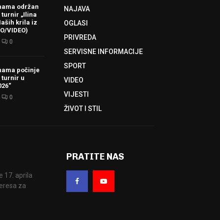
hama održan
NAJAVA
turnir „Ilina
aših krila iz
OGLASI
TO/VIDEO)
PRIVREDA
0
SERVISNE INFORMACIJE
SPORT
hama počinje
 turnir u
VIDEO
026“
VIJESTI
0
ŽIVOT I STIL
PRATITE NAS
17. aprila
eresa za