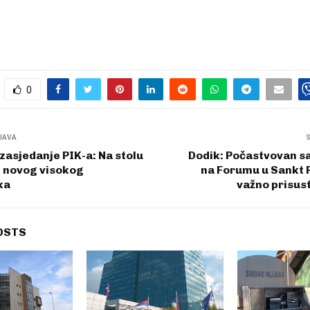
0
JAVA
asjedanje PIK-a: Na stolu
Dodik: Počastvovan 
 novog visokog
na Forumu u Sankt 
ka
važno prisus
OSTS