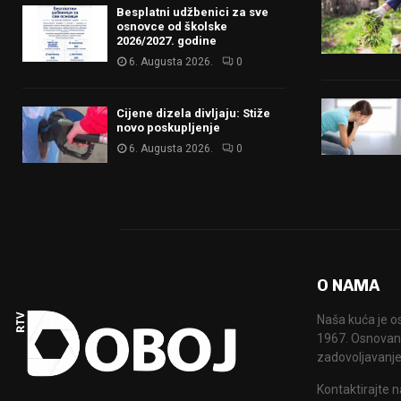
Besplatni udžbenici za sve
osnovce od školske
2026/2027. godine
6. Augusta 2026.
0
Cijene dizela divljaju: Stiže
novo poskupljenje
6. Augusta 2026.
0
O NAMA
Naša kuća je o
1967. Osnovana
zadovoljavanje
Kontaktirajte n