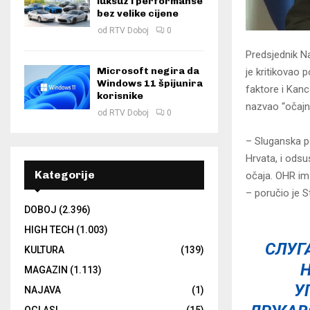
luksuz i performanse
bez velike cijene
od
RTV Doboj
0
Predsjednik Na
Microsoft negira da
je kritikovao 
Windows 11 špijunira
faktore i Kanc
korisnike
nazvao “očajn
od
RTV Doboj
0
– Sluganska po
Hrvata, i odsu
Kategorije
očaja. OHR im 
– poručio je S
DOBOJ
(2.396)
HIGH TECH
(1.003)
СЛУГ
KULTURA
(139)
Н
MAGAZIN
(1.113)
У
NAJAVA
(1)