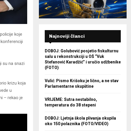
olicije koje
Najnoviji članci
konferenciji
DOBOJ: Golubović posjetio fiskulturnu
salu u rekonstrukciji u OŠ “Vuk
Stefanović Karadžić” i uručio udžbenike
i su na snazi
(FOTO)
Vulić: Pismo Krišoku je lično, a ne stav
rio krizu koja
Parlamentarne skupštine
ovede u
ni – rekao je
VRIJEME: Sutra nestabilno,
temperatura do 38 stepeni
DOBOJ: Ljetnja škola plivanja okupila
oko 150 polaznika (FOTO/VIDEO)