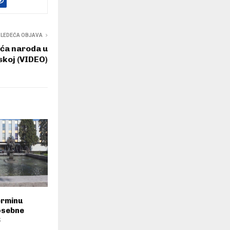
SLEDEĆA OBJAVA
eća naroda u
skoj (VIDEO)
erminu
osebne
S