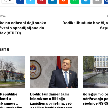
0
JAVA
ka na odbrani dejtonske
Dodik: Ubuduće bez Vij
 čvrsto opredijeljena da
Srp
tav (VIDEO)
OSTS
 Republike
Dodik: Fundamentalni
Kolegijum o t
enti u
islamizam u BiH nije
održavanja p
m kampusu
izmišljena prijetnja, već
sjednice NSR