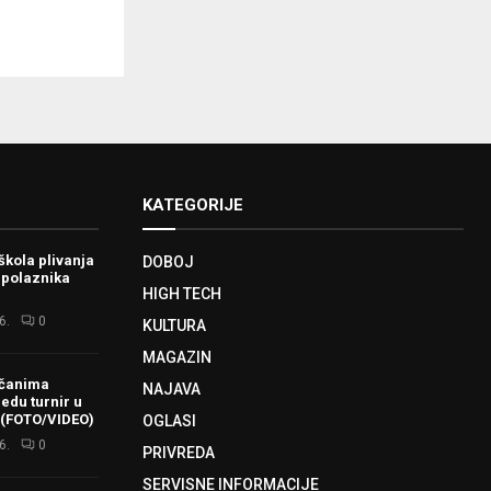
KATEGORIJE
škola plivanja
DOBOJ
 polaznika
HIGH TECH
6.
0
KULTURA
MAGAZIN
ačanima
NAJAVA
redu turnir u
 (FOTO/VIDEO)
OGLASI
6.
0
PRIVREDA
SERVISNE INFORMACIJE