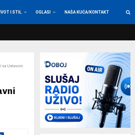
IVOT I STIL
OGLASI
NAŠA KUĆA/KONTAKT
ti sa Ustavom
avni