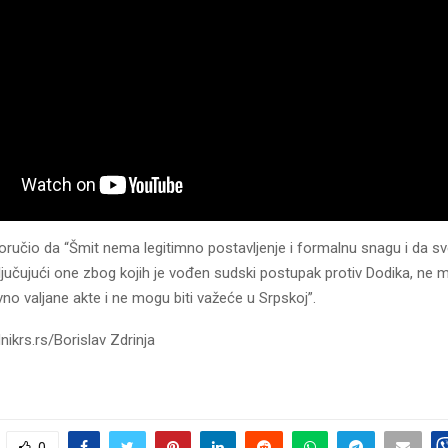
oručio da “Šmit nema legitimno postavljenje i formalnu snagu i da sv
ljučujući one zbog kojih je vođen sudski postupak protiv Dodika, ne
vno valjane akte i ne mogu biti važeće u Srpskoj”.
nikrs.rs/Borislav Zdrinja