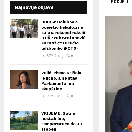
PODJELI
Najnovije objave
DOBOJ: Golubović
posjetio fiskulturnu
salu u rekonstrukciji
u OŠ “Vuk Stefanović
Karadžić” i uručio
udžbenike (FOTO)
od
RTV Doboj
0
Vulić: Pismo Krišoku
je lično, a ne stav
Parlamentarne
skupštine
od
RTV Doboj
0
VRIJEME: Sutra
nestabilno,
temperatura do 38
stepeni