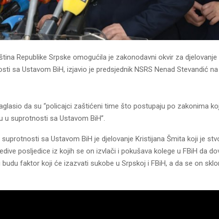
ina Republike Srpske omogućila je zakonodavni okvir za djelovanje p
osti sa Ustavom BiH, izjavio je predsjednik NSRS Nenad Stevandić na 
aglasio da su “policajci zaštićeni time što postupaju po zakonima koj
su u suprotnosti sa Ustavom BiH”.
 suprotnosti sa Ustavom BiH je djelovanje Kristijana Šmita koji je stvo
edive posljedice iz kojih se on izvlači i pokušava kolege u FBiH da d
i budu faktor koji će izazvati sukobe u Srpskoj i FBiH, a da se on sklo