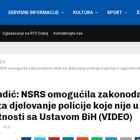
SERVISNE INFORMACIJE
KULTURA
SPORT
Ž
Oglašavanje na RTV Doboj
Kontaktirajte nas
STI
SRS omogućila zakonodavni okvir za djelovanje policije koje nije u suprotnos
ndić: NSRS omogućila zakonod
za djelovanje policije koje nije u
nosti sa Ustavom BiH (VIDEO)
0