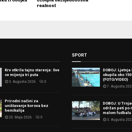
sku trobojku
ozbiljna bezbjedonosna
realnost
SPORT
Krv otkrila tajnu starenja: Sve
DOBOJ: Ljetnja 
se mijenja tri puta
okupila oko 150
(FOTO/VIDEO)
3. Augusta 2026.
0
7. Augusta 202
Prirodni načini za
DOBOJ: U Trnj
uništavanje korova bez
održan peti po 
hemikalija
malom fudbalu
25. Maja 2026.
0
3. Augusta 202