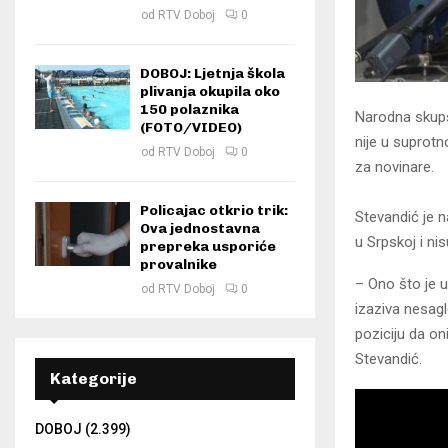
od
RTV Doboj
0
DOBOJ: Ljetnja škola
plivanja okupila oko
150 polaznika
Narodna skupšt
(FOTO/VIDEO)
nije u suprotn
od
RTV Doboj
0
za novinare.
Policajac otkrio trik:
Stevandić je n
Ova jednostavna
u Srpskoj i ni
prepreka usporiće
provalnike
– Ono što je u
od
RTV Doboj
0
izaziva nesagl
poziciju da on
Stevandić.
Kategorije
DOBOJ
(2.399)