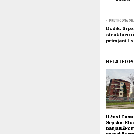
PRETHODNA OB
Dodik: Srps
strukture i
primjeni Us
RELATED P
U čast Dana
Srpske: Stud
banjalučko