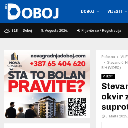
DOBOJ
VIJESTI
C
Doboj
8. Augusta 2026.
Prijavite se / Registracija
32.5
Početna
VIJE
Stevandić: N
BiH (VIDEO)
VIJESTI
Steva
okvir 
suprot
5. Marta 2025.