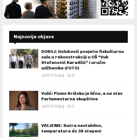
Najnovije objave
DOBOJ: Golubović posjetio fiskulturnu
salu u rekonstrukciji u OŠ “Vuk
Stefanović Karadžić” i uručio
udžbenike (FOTO)
od
RTV Doboj
0
Vulić: Pismo Krišoku je lično, a ne stav
Parlamentarne skupštine
od
RTV Doboj
0
VRIJEME: Sutra nestabilno,
temperatura do 38 stepeni