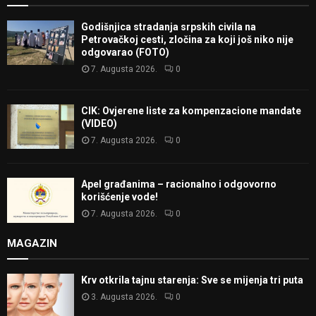
Godišnjica stradanja srpskih civila na
Petrovačkoj cesti, zločina za koji još niko nije
odgovarao (FOTO)
7. Augusta 2026.
0
CIK: Ovjerene liste za kompenzacione mandate
(VIDEO)
7. Augusta 2026.
0
Apel građanima – racionalno i odgovorno
korišćenje vode!
7. Augusta 2026.
0
MAGAZIN
Krv otkrila tajnu starenja: Sve se mijenja tri puta
3. Augusta 2026.
0