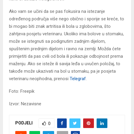
Ako vam se učini da se pas fokusira na istezanje
određenog područja više nego obično i sporije se kreće, to
bi mogao biti znak artritisa ili bola u zglobovima, što
zahtjeva posjetu veterinaru. Ukoliko ima bolove u stomaku,
može se istegnuti sa podignutim zadnjim dijelom,
spuštenim prednjim dijelom i ravno na zemlji. Možda ćete
primijetiti da pas cvili od bola ili pokazuje odbojnost prema
maženju. Ako se isteže ili savija leđa u uvučen položaj, to
takođe može ukazivati na bol u stomaku, pa je posjeta
veterinaru neophodna, prenosi
Telegraf
.
Foto: Freepik
Izvor: Nezavisne
PODJELI
0