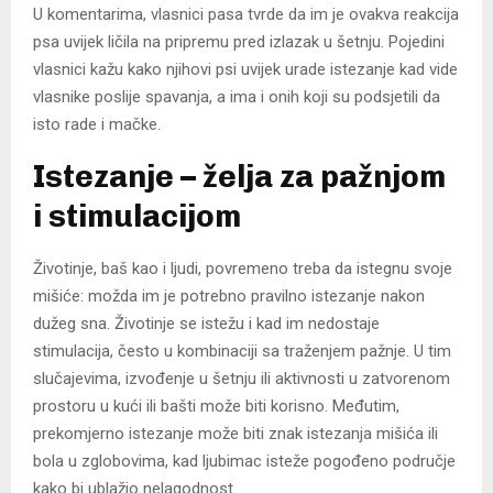
U komentarima, vlasnici pasa tvrde da im je ovakva reakcija
psa uvijek ličila na pripremu pred izlazak u šetnju. Pojedini
vlasnici kažu kako njihovi psi uvijek urade istezanje kad vide
vlasnike poslije spavanja, a ima i onih koji su podsjetili da
isto rade i mačke.
Istezanje – želja za pažnjom
i stimulacijom
Životinje, baš kao i ljudi, povremeno treba da istegnu svoje
mišiće: možda im je potrebno pravilno istezanje nakon
dužeg sna. Životinje se istežu i kad im nedostaje
stimulacija, često u kombinaciji sa traženjem pažnje. U tim
slučajevima, izvođenje u šetnju ili aktivnosti u zatvorenom
prostoru u kući ili bašti može biti korisno. Međutim,
prekomjerno istezanje može biti znak istezanja mišića ili
bola u zglobovima, kad ljubimac isteže pogođeno područje
kako bi ublažio nelagodnost.