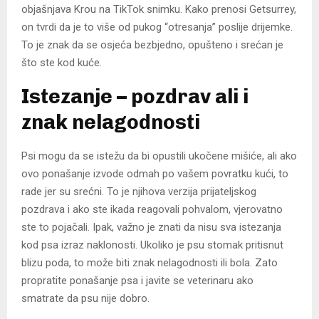
objašnjava Krou na TikTok snimku. Kako prenosi Getsurrey,
on tvrdi da je to više od pukog “otresanja” poslije drijemke.
To je znak da se osjeća bezbjedno, opušteno i srećan je
što ste kod kuće.
Istezanje – pozdrav ali i
znak nelagodnosti
Psi mogu da se istežu da bi opustili ukočene mišiće, ali ako
ovo ponašanje izvode odmah po vašem povratku kući, to
rade jer su srećni. To je njihova verzija prijateljskog
pozdrava i ako ste ikada reagovali pohvalom, vjerovatno
ste to pojačali. Ipak, važno je znati da nisu sva istezanja
kod psa izraz naklonosti. Ukoliko je psu stomak pritisnut
blizu poda, to može biti znak nelagodnosti ili bola. Zato
propratite ponašanje psa i javite se veterinaru ako
smatrate da psu nije dobro.