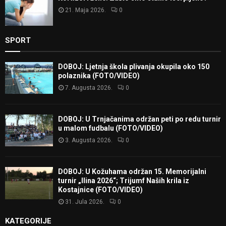
21. Maja 2026.
0
SPORT
DOBOJ: Ljetnja škola plivanja okupila oko 150
polaznika (FOTO/VIDEO)
7. Augusta 2026.
0
DOBOJ: U Trnjačanima održan peti po redu turnir
u malom fudbalu (FOTO/VIDEO)
3. Augusta 2026.
0
DOBOJ: U Kožuhama održan 15. Memorijalni
turnir „Ilina 2026“; Trijumf Naših krila iz
Kostajnice (FOTO/VIDEO)
31. Jula 2026.
0
KATEGORIJE