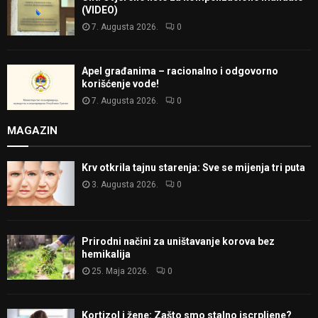
(VIDEO)
7. Augusta 2026.
0
Apel građanima – racionalno i odgovorno
korišćenje vode!
7. Augusta 2026.
0
MAGAZIN
Krv otkrila tajnu starenja: Sve se mijenja tri puta
3. Augusta 2026.
0
Prirodni načini za uništavanje korova bez
hemikalija
25. Maja 2026.
0
Kortizol i žene: Zašto smo stalno iscrpljene?