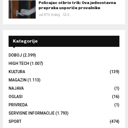
Policajac otkrio trik: Ova jednostavna
prepreka usporiće provalnike
od
RTV Doboj
0
Kategorije
DOBOJ
(2.399)
HIGH TECH
(1.007)
KULTURA
(139)
MAGAZIN
(1.113)
NAJAVA
(1)
OGLASI
(16)
PRIVREDA
(1)
SERVISNE INFORMACIJE
(1.793)
SPORT
(474)