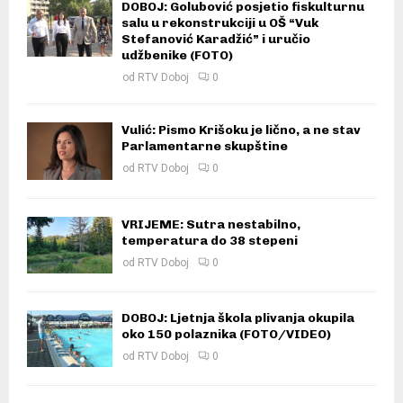
DOBOJ: Golubović posjetio fiskulturnu
salu u rekonstrukciji u OŠ “Vuk
Stefanović Karadžić” i uručio
udžbenike (FOTO)
od
RTV Doboj
0
Vulić: Pismo Krišoku je lično, a ne stav
Parlamentarne skupštine
od
RTV Doboj
0
VRIJEME: Sutra nestabilno,
temperatura do 38 stepeni
od
RTV Doboj
0
DOBOJ: Ljetnja škola plivanja okupila
oko 150 polaznika (FOTO/VIDEO)
od
RTV Doboj
0