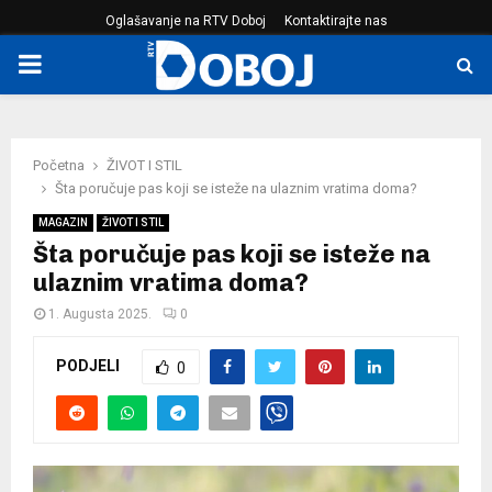
Oglašavanje na RTV Doboj
Kontaktirajte nas
PRIMARY
MENU
Početna
ŽIVOT I STIL
Šta poručuje pas koji se isteže na ulaznim vratima doma?
MAGAZIN
ŽIVOT I STIL
Šta poručuje pas koji se isteže na
ulaznim vratima doma?
1. Augusta 2025.
0
PODJELI
0