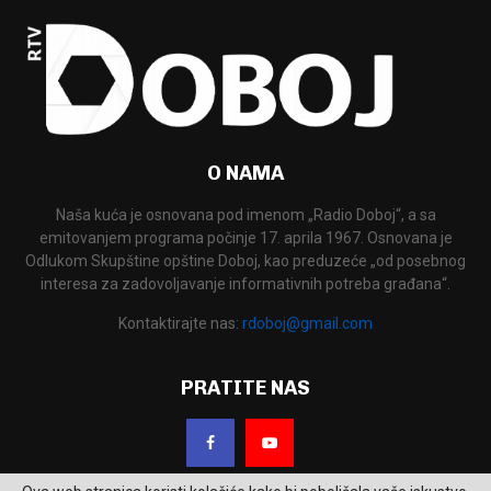
O NAMA
Naša kuća je osnovana pod imenom „Radio Doboj“, a sa
emitovanjem programa počinje 17. aprila 1967. Osnovana je
Odlukom Skupštine opštine Doboj, kao preduzeće „od posebnog
interesa za zadovoljavanje informativnih potreba građana“.
Kontaktirajte nas:
rdoboj@gmail.com
PRATITE NAS