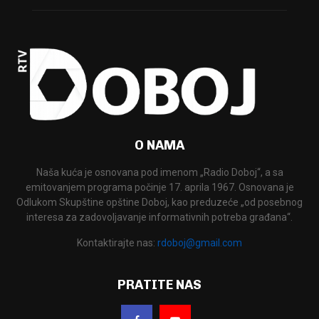
O NAMA
Naša kuća je osnovana pod imenom „Radio Doboj“, a sa
emitovanjem programa počinje 17. aprila 1967. Osnovana je
Odlukom Skupštine opštine Doboj, kao preduzeće „od posebnog
interesa za zadovoljavanje informativnih potreba građana“.
Kontaktirajte nas:
rdoboj@gmail.com
PRATITE NAS