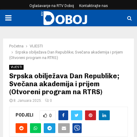
Oglašavanje na RTV Doboj
Kontaktirajte nas
PRIMARY
MENU
Početna
VIJESTI
Srpska obilježava Dan Republike; Svečana akademija i prijem
(Otvoreni program na RTRS)
VIJESTI
Srpska obilježava Dan Republike;
Svečana akademija i prijem
(Otvoreni program na RTRS)
8. Januara 2025.
0
PODJELI
0