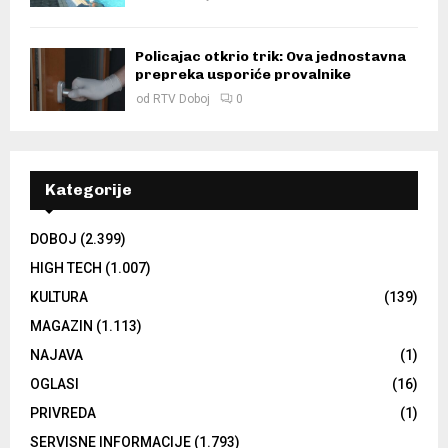
Policajac otkrio trik: Ova jednostavna
prepreka usporiće provalnike
od
RTV Doboj
0
Kategorije
DOBOJ
(2.399)
HIGH TECH
(1.007)
KULTURA
(139)
MAGAZIN
(1.113)
NAJAVA
(1)
OGLASI
(16)
PRIVREDA
(1)
SERVISNE INFORMACIJE
(1.793)