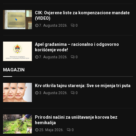
CIK: Ovjerene liste za kompenzacione mandate
(VIDEO)
7. Augusta 2026.
0
Apel građanima – racionalno i odgovorno
korišćenje vode!
7. Augusta 2026.
0
MAGAZIN
Krv otkrila tajnu starenja: Sve se mijenja tri puta
3. Augusta 2026.
0
Prirodni načini za uništavanje korova bez
hemikalija
25. Maja 2026.
0