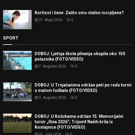
Kortizol i žene: Zašto smo stalno iscrpljene?
21. Maja 2026.
0
SPORT
DOBOJ: Ljetnja škola plivanja okupila oko 150
polaznika (FOTO/VIDEO)
7. Augusta 2026.
0
DOBOJ: U Trnjačanima održan peti po redu turnir
u malom fudbalu (FOTO/VIDEO)
3. Augusta 2026.
0
DOBOJ: U Kožuhama održan 15. Memorijalni
turnir „Ilina 2026“; Trijumf Naših krila iz
Kostajnice (FOTO/VIDEO)
31. Jula 2026.
0