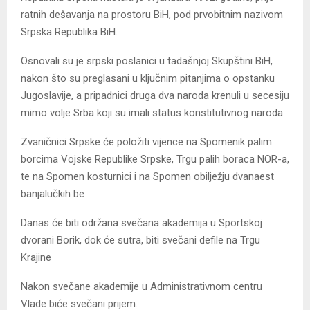
ratnih dešavanja na prostoru BiH, pod prvobitnim nazivom
Srpska Republika BiH.
Osnovali su je srpski poslanici u tadašnjoj Skupštini BiH,
nakon što su preglasani u ključnim pitanjima o opstanku
Јugoslavije, a pripadnici druga dva naroda krenuli u secesiju
mimo volje Srba koji su imali status konstitutivnog naroda.
Zvaničnici Srpske će položiti vijence na Spomenik palim
borcima Vojske Republike Srpske, Trgu palih boraca NOR-a,
te na Spomen kosturnici i na Spomen obilježju dvanaest
banjalučkih be
Danas će biti održana svečana akademija u Sportskoj
dvorani Borik, dok će sutra, biti svečani defile na Trgu
Krajine
Nakon svečane akademije u Administrativnom centru
Vlade biće svečani prijem.