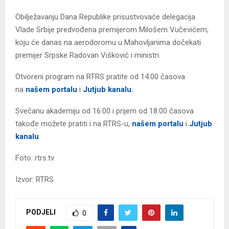
Obilježavanju Dana Republike prisustvovaće delegacija
Vlade Srbije predvođena premijerom Milošem Vučevićem,
koju će danas na aerodoromu u Mahovljanima dočekati
premijer Srpske Radovan Višković i ministri.
Otvoreni program na RTRS pratite od 14.00 časova
na
našem portalu
i
Јutjub kanalu.
Svečanu akademiju od 16.00 i prijem od 18.00 časova
takođe možete pratiti i na RTRS-u,
našem portalu
i
Јutjub
kanalu
.
Foto: rtrs.tv
Izvor: RTRS
PODJELI
0