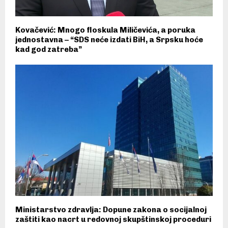
Kovačević: Mnogo floskula Miličevića, a poruka
jednostavna – “SDS neće izdati BiH, a Srpsku hoće
kad god zatreba”
Ministarstvo zdravlja: Dopune zakona o socijalnoj
zaštiti kao nacrt u redovnoj skupštinskoj proceduri