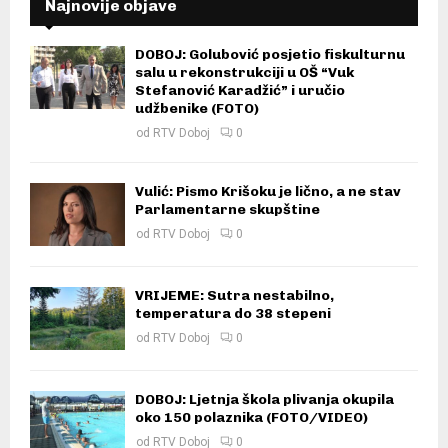
Najnovije objave
DOBOJ: Golubović posjetio fiskulturnu
salu u rekonstrukciji u OŠ “Vuk
Stefanović Karadžić” i uručio
udžbenike (FOTO)
od
RTV Doboj
0
Vulić: Pismo Krišoku je lično, a ne stav
Parlamentarne skupštine
od
RTV Doboj
0
VRIJEME: Sutra nestabilno,
temperatura do 38 stepeni
od
RTV Doboj
0
DOBOJ: Ljetnja škola plivanja okupila
oko 150 polaznika (FOTO/VIDEO)
od
RTV Doboj
0