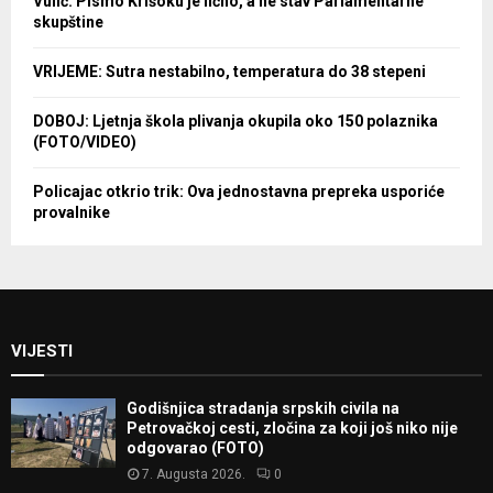
Vulić: Pismo Krišoku je lično, a ne stav Parlamentarne
skupštine
VRIJEME: Sutra nestabilno, temperatura do 38 stepeni
DOBOJ: Ljetnja škola plivanja okupila oko 150 polaznika
(FOTO/VIDEO)
Policajac otkrio trik: Ova jednostavna prepreka usporiće
provalnike
VIJESTI
Godišnjica stradanja srpskih civila na
Petrovačkoj cesti, zločina za koji još niko nije
odgovarao (FOTO)
7. Augusta 2026.
0