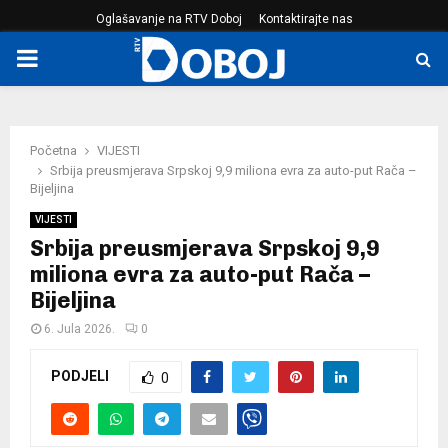
Oglašavanje na RTV Doboj
Kontaktirajte nas
PRIMARY
MENU
Početna
VIJESTI
Srbija preusmjerava Srpskoj 9,9 miliona evra za auto-put Rača –
Bijeljina
VIJESTI
Srbija preusmjerava Srpskoj 9,9
miliona evra za auto-put Rača –
Bijeljina
6. Jula 2026.
0
PODJELI
0