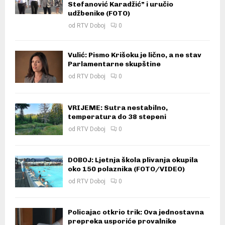
Stefanović Karadžić” i uručio
udžbenike (FOTO)
od
RTV Doboj
0
Vulić: Pismo Krišoku je lično, a ne stav
Parlamentarne skupštine
od
RTV Doboj
0
VRIJEME: Sutra nestabilno,
temperatura do 38 stepeni
od
RTV Doboj
0
DOBOJ: Ljetnja škola plivanja okupila
oko 150 polaznika (FOTO/VIDEO)
od
RTV Doboj
0
Policajac otkrio trik: Ova jednostavna
prepreka usporiće provalnike