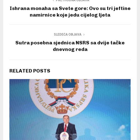
PRETHODNA OBJAVA
Ishrana monaha sa Svete gore: Ovo su tri jeftine
namirnice koje jedu cijelog ljeta
SLEDEĆA OBJAVA
Sutra posebna sjednica NSRS sa dvije tačke
dnevnog reda
RELATED POSTS