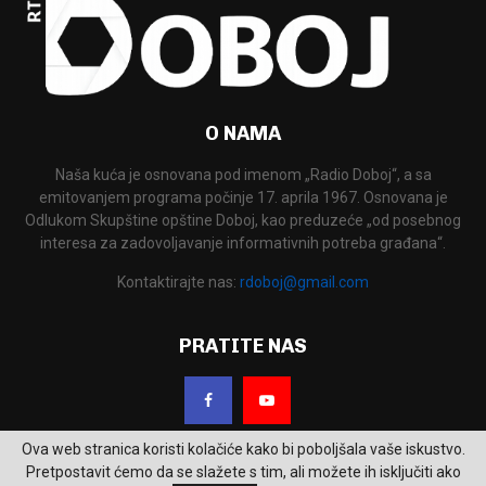
O NAMA
Naša kuća je osnovana pod imenom „Radio Doboj“, a sa
emitovanjem programa počinje 17. aprila 1967. Osnovana je
Odlukom Skupštine opštine Doboj, kao preduzeće „od posebnog
interesa za zadovoljavanje informativnih potreba građana“.
Kontaktirajte nas:
rdoboj@gmail.com
PRATITE NAS
Ova web stranica koristi kolačiće kako bi poboljšala vaše iskustvo.
Pretpostavit ćemo da se slažete s tim, ali možete ih isključiti ako