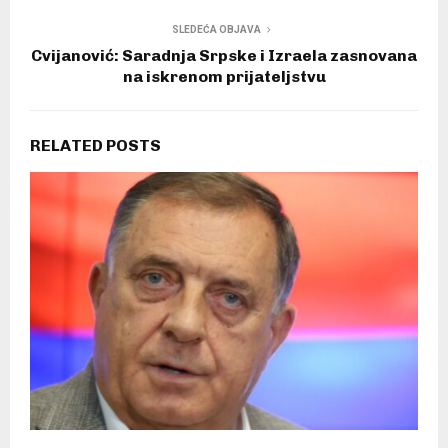
SLEDEĆA OBJAVA
Cvijanović: Saradnja Srpske i Izraela zasnovana
na iskrenom prijateljstvu
RELATED POSTS