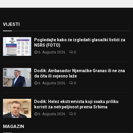
VIJESTI
Pogledajte kako će izgledati glasački listići za
NSRS (FOTO)
6. Augusta 2026.
0
Dodik: Ambasador Njemačke Granas ili ne zna
da čita ili svjesno laže
6. Augusta 2026.
0
Dodik: Helez ekstremista koji svaku priliku
koristi za netrpeljivost prema Srbima
6. Augusta 2026.
0
MAGAZIN