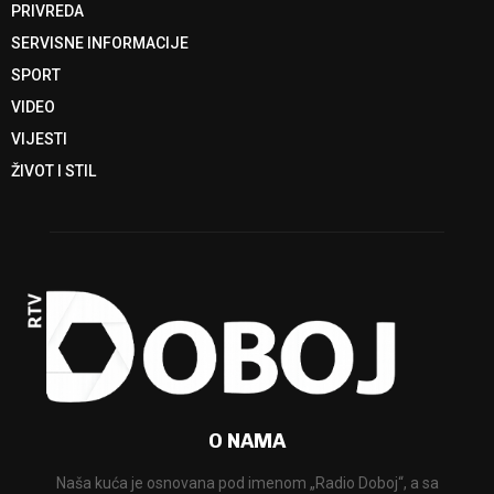
PRIVREDA
SERVISNE INFORMACIJE
SPORT
VIDEO
VIJESTI
ŽIVOT I STIL
O NAMA
Naša kuća je osnovana pod imenom „Radio Doboj“, a sa