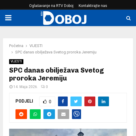
Oglašavanje na RTV Doboj
Kontaktirajte nas
PRIMARY
MENU
Početna
VIJESTI
SPC danas obilježava Svetog proroka Јeremiju
VIJESTI
SPC danas obilježava Svetog
proroka Јeremiju
14. Maja 2026.
0
PODJELI
0