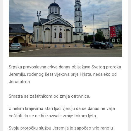
Srpska pravoslavna crkva danas obilježava Svetog proroka
Јeremiju, rođenog šest vijekova prije Hrista, nedaleko od
Јerusalima.
Smatra se zaštitnikom od zmija otrovnica.
U nekim krajevima stari ljudi vjeruju da se danas ne valja
češljati da se ne bi izazivale zmije tokom ljeta.
Svoju proročku službu Јeremija je započeo vrlo rano u