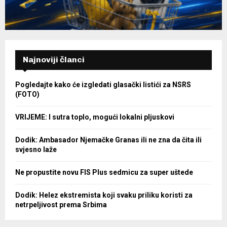
Najnoviji članci
Pogledajte kako će izgledati glasački listići za NSRS
(FOTO)
VRIJEME: I sutra toplo, mogući lokalni pljuskovi
Dodik: Ambasador Njemačke Granas ili ne zna da čita ili
svjesno laže
Ne propustite novu FIS Plus sedmicu za super uštede
Dodik: Helez ekstremista koji svaku priliku koristi za
netrpeljivost prema Srbima