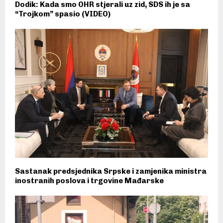
Dodik: Kada smo OHR stjerali uz zid, SDS ih je sa
“Trojkom” spasio (VIDEO)
Sastanak predsjednika Srpske i zamjenika ministra
inostranih poslova i trgovine Mađarske