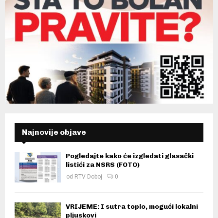
Najnovije objave
Pogledajte kako će izgledati glasački
listići za NSRS (FOTO)
od
RTV Doboj
0
VRIJEME: I sutra toplo, mogući lokalni
pljuskovi