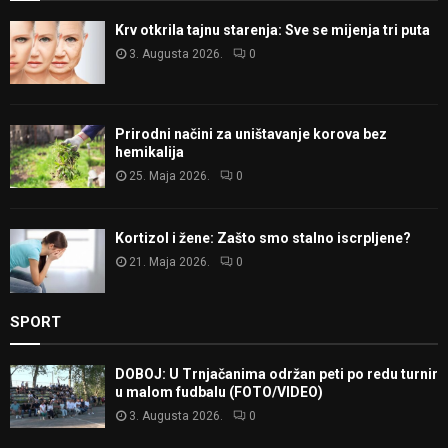
Krv otkrila tajnu starenja: Sve se mijenja tri puta
3. Augusta 2026.
0
Prirodni načini za uništavanje korova bez
hemikalija
25. Maja 2026.
0
Kortizol i žene: Zašto smo stalno iscrpljene?
21. Maja 2026.
0
SPORT
DOBOJ: U Trnjačanima održan peti po redu turnir
u malom fudbalu (FOTO/VIDEO)
3. Augusta 2026.
0