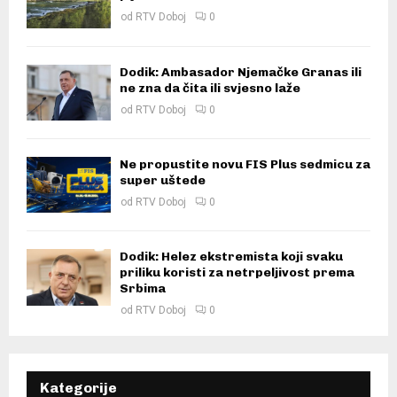
od
RTV Doboj
0
Dodik: Ambasador Njemačke Granas ili
ne zna da čita ili svjesno laže
od
RTV Doboj
0
Ne propustite novu FIS Plus sedmicu za
super uštede
od
RTV Doboj
0
Dodik: Helez ekstremista koji svaku
priliku koristi za netrpeljivost prema
Srbima
od
RTV Doboj
0
Kategorije