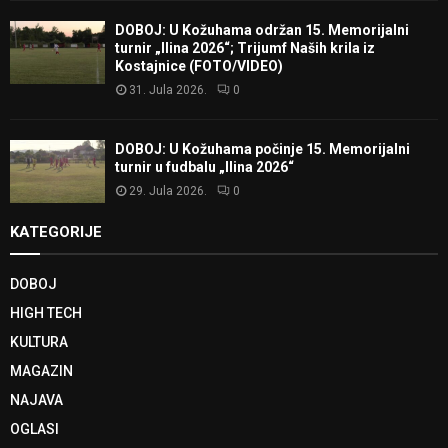
DOBOJ: U Kožuhama održan 15. Memorijalni
turnir „Ilina 2026“; Trijumf Naših krila iz
Kostajnice (FOTO/VIDEO)
31. Jula 2026.
0
DOBOJ: U Kožuhama počinje 15. Memorijalni
turnir u fudbalu „Ilina 2026“
29. Jula 2026.
0
KATEGORIJE
DOBOJ
HIGH TECH
KULTURA
MAGAZIN
NAJAVA
OGLASI