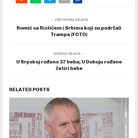
PRETHODNA OBJAVA
Romić sa Ristićem i Srbima koji su podržali
Trampa (FOTO)
SLEDEĆA OBJAVA
U Srpskoj rođeno 37 beba; U Doboju rođene
četiri bebe
RELATED POSTS