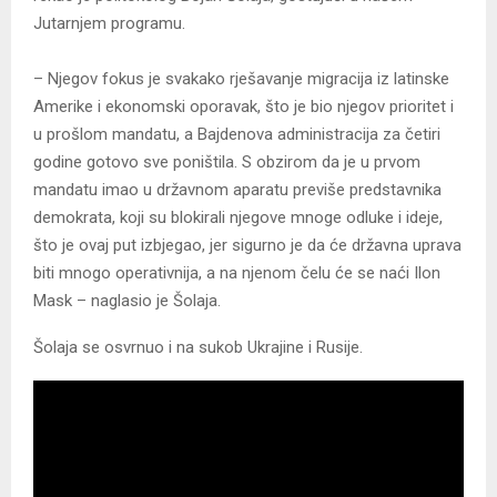
Јutarnjem programu.
– Njegov fokus je svakako rješavanje migracija iz latinske
Amerike i ekonomski oporavak, što je bio njegov prioritet i
u prošlom mandatu, a Bajdenova administracija za četiri
godine gotovo sve poništila. S obzirom da je u prvom
mandatu imao u državnom aparatu previše predstavnika
demokrata, koji su blokirali njegove mnoge odluke i ideje,
što je ovaj put izbjegao, jer sigurno je da će državna uprava
biti mnogo operativnija, a na njenom čelu će se naći Ilon
Mask – naglasio je Šolaja.
Šolaja se osvrnuo i na sukob Ukrajine i Rusije.