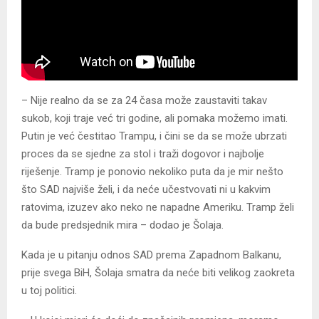
– Nije realno da se za 24 časa može zaustaviti takav
sukob, koji traje već tri godine, ali pomaka možemo imati.
Putin je već čestitao Trampu, i čini se da se može ubrzati
proces da se sjedne za stol i traži dogovor i najbolje
riješenje. Tramp je ponovio nekoliko puta da je mir nešto
što SAD najviše želi, i da neće učestvovati ni u kakvim
ratovima, izuzev ako neko ne napadne Ameriku. Tramp želi
da bude predsjednik mira – dodao je Šolaja.
Kada je u pitanju odnos SAD prema Zapadnom Balkanu,
prije svega BiH, Šolaja smatra da neće biti velikog zaokreta
u toj politici.