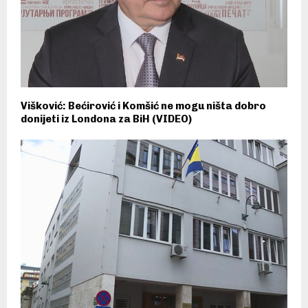
Višković: Bećirović i Komšić ne mogu ništa dobro
donijeti iz Londona za BiH (VIDEO)