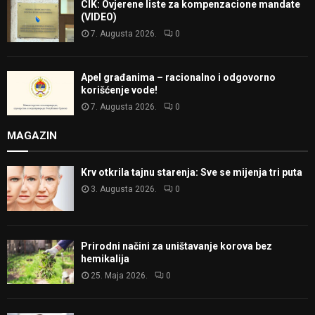
CIK: Ovjerene liste za kompenzacione mandate
(VIDEO)
7. Augusta 2026.
0
Apel građanima – racionalno i odgovorno
korišćenje vode!
7. Augusta 2026.
0
MAGAZIN
Krv otkrila tajnu starenja: Sve se mijenja tri puta
3. Augusta 2026.
0
Prirodni načini za uništavanje korova bez
hemikalija
25. Maja 2026.
0