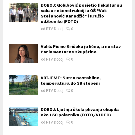
DOBOJ: Golubović posjetio fiskulturnu
salu u rekonstrukciji u OŠ “Vuk
Stefanović Karadžić” i uručio
udžbenike (FOTO)
od
RTV Doboj
0
Vulić: Pismo Krišoku je lično, a ne stav
Parlamentarne skupštine
od
RTV Doboj
0
VRIJEME: Sutra nestabilno,
temperatura do 38 stepeni
od
RTV Doboj
0
DOBOJ: Ljetnja škola plivanja okupila
oko 150 polaznika (FOTO/VIDEO)
od
RTV Doboj
0