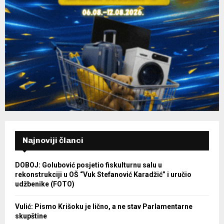
Najnoviji članci
DOBOJ: Golubović posjetio fiskulturnu salu u
rekonstrukciji u OŠ “Vuk Stefanović Karadžić” i uručio
udžbenike (FOTO)
Vulić: Pismo Krišoku je lično, a ne stav Parlamentarne
skupštine