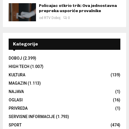
Policajac otkrio trik: Ova jednostavna
prepreka usporiće provalnike
od
RTV Doboj
0
Kategorije
DOBOJ
(2.399)
HIGH TECH
(1.007)
KULTURA
(139)
MAGAZIN
(1.113)
NAJAVA
(1)
OGLASI
(16)
PRIVREDA
(1)
SERVISNE INFORMACIJE
(1.793)
SPORT
(474)