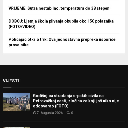
VRIJEME: Sutra nestabilno, temperatura do 38 stepeni
DOBOJ: Ljetnja škola plivanja okupila oko 150 polaznika
(FOTO/VIDEO)
Policajac otkrio trik: Ova jednostavna prepreka usporiće
provalnike
VIJESTI
Godišnjica stradanja srpskih civila na
Petrovačkoj cesti, zločina za koji još niko nije
odgovarao (FOTO)
7. Augusta 2026.
0