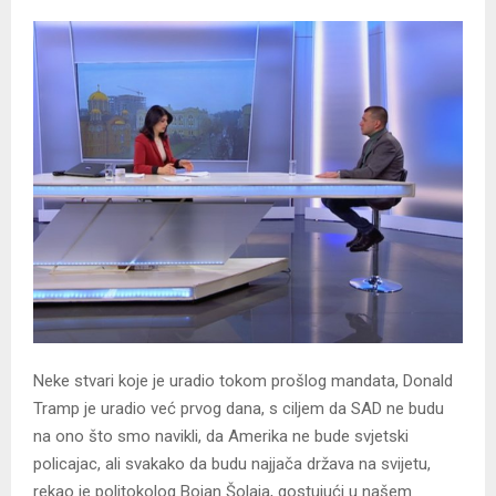
Neke stvari koje je uradio tokom prošlog mandata, Donald
Tramp je uradio već prvog dana, s ciljem da SAD ne budu
na ono što smo navikli, da Amerika ne bude svjetski
policajac, ali svakako da budu najjača država na svijetu,
rekao je politokolog Bojan Šolaja, gostujući u našem