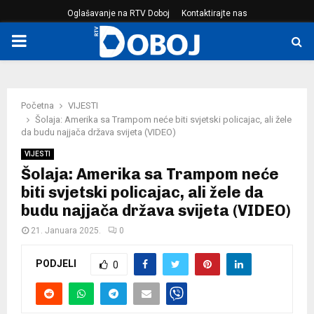
Oglašavanje na RTV Doboj
Kontaktirajte nas
PRIMARY
MENU
Početna
VIJESTI
Šolaja: Amerika sa Trampom neće biti svjetski policajac, ali žele
da budu najjača država svijeta (VIDEO)
VIJESTI
Šolaja: Amerika sa Trampom neće
biti svjetski policajac, ali žele da
budu najjača država svijeta (VIDEO)
21. Januara 2025.
0
PODJELI
0