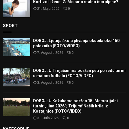
Kortizol i žene: Zašto smo stalno iscrpljene?
21. Maja 2026.
0
SPORT
DOBOJ: Ljetnja škola plivanja okupila oko 150
polaznika (FOTO/VIDEO)
7. Augusta 2026.
0
DOBOJ: U Trnjačanima održan peti po redu turnir
u malom fudbalu (FOTO/VIDEO)
3. Augusta 2026.
0
DOBOJ: U Kožuhama održan 15. Memorijalni
turnir „Ilina 2026“; Trijumf Naših krila iz
Kostajnice (FOTO/VIDEO)
31. Jula 2026.
0
KATEGORIJE