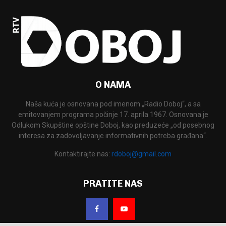
O NAMA
Naša kuća je osnovana pod imenom „Radio Doboj“, a sa
emitovanjem programa počinje 17. aprila 1967. Osnovana je
Odlukom Skupštine opštine Doboj, kao preduzeće „od posebnog
interesa za zadovoljavanje informativnih potreba građana“.
Kontaktirajte nas:
rdoboj@gmail.com
PRATITE NAS