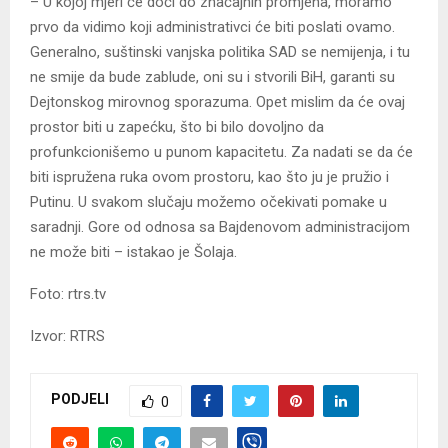
– U kojoj mjeri će doći do značajnih promjena, moramo
prvo da vidimo koji administrativci će biti poslati ovamo.
Generalno, suštinski vanjska politika SAD se nemijenja, i tu
ne smije da bude zablude, oni su i stvorili BiH, garanti su
Dejtonskog mirovnog sporazuma. Opet mislim da će ovaj
prostor biti u zapećku, što bi bilo dovoljno da
profunkcionišemo u punom kapacitetu. Za nadati se da će
biti ispružena ruka ovom prostoru, kao što ju je pružio i
Putinu. U svakom slučaju možemo očekivati pomake u
saradnji. Gore od odnosa sa Bajdenovom administracijom
ne može biti – istakao je Šolaja.
Foto: rtrs.tv
Izvor: RTRS
PODJELI
0