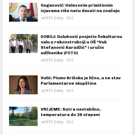
Goganović: Helezovim primitivnim
izjavama više neću davati na značaju
od
RTV Doboj
0
DOBOJ: Golubović posjetio fiskulturnu
salu u rekonstrukciji u OŠ “Vuk
Stefanović Karadžić” i uručio
udžbenike (FOTO)
od
RTV Doboj
0
Vulić: Pismo Krišoku je lično, a ne stav
Parlamentarne skupštine
od
RTV Doboj
0
VRIJEME: Sutra nestabilno,
temperatura do 38 stepeni
od
RTV Doboj
0