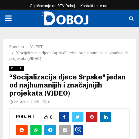
Oglašavanje na RTV Doboj
Kontaktirajte nas
PRIMARY
MENU
Početna
VIJESTI
“Socijalizacija djece Srpske” jedan od najhumanijih i značajnijih
projekata (VIDEO)
VIJESTI
“Socijalizacija djece Srpske” jedan
od najhumanijih i značajnijih
projekata (VIDEO)
22. Aprila 2025.
0
PODJELI
0