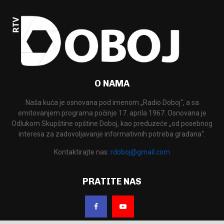
O NAMA
Naša kuća je osnovana pod imenom „Radio Doboj“, a sa
emitovanjem programa počinje 17. aprila 1967. Osnovana je
Odlukom Skupštine opštine Doboj, kao preduzeće „od posebnog
interesa za zadovoljavanje informativnih potreba građana“.
Kontaktirajte nas:
rdoboj@gmail.com
PRATITE NAS