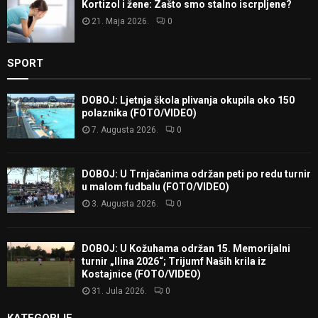
Kortizol i žene: Zašto smo stalno iscrpljene?
21. Maja 2026.
0
SPORT
DOBOJ: Ljetnja škola plivanja okupila oko 150
polaznika (FOTO/VIDEO)
7. Augusta 2026.
0
DOBOJ: U Trnjačanima održan peti po redu turnir
u malom fudbalu (FOTO/VIDEO)
3. Augusta 2026.
0
DOBOJ: U Kožuhama održan 15. Memorijalni
turnir „Ilina 2026“; Trijumf Naših krila iz
Kostajnice (FOTO/VIDEO)
31. Jula 2026.
0
KATEGORIJE