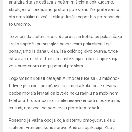
analizira šta se dešava s našim mišićima dok kucamo,
skrolujemo i prelazimo prstom po ekranu. Ne prate samo
šta smo kliknuli, već i koliki je fizički napor bio potreban da
to uradimo.
To znači da sistem može da procijeni koliko se palac, šaka
i ruka naprežu pri naizgled bezazlenim pokretima koje
ponavljamo iz dana u dan. Iza običnog skrolovanja, tvrde
istraživači, često stoje sitna istezanja i mikro-naprezanja
koja vremenom mogu postati problem.
Log2Motion koristi detaljan AI model ruke sa 63 mišićno-
tetivne jedinice i pokušava da simulira kako bi se stvarna
osoba morala kretati da izvede neku radnju na mobilnom
telefonu. U obzir uzima i male nesavršenosti u pokretima,
jer ljudi, naravno, ne pomjeraju prste kao roboti.
Posebno je važna opcija koja sistemu omogućava da u
realnom vremenu koristi prave Android aplikacije. Zbog