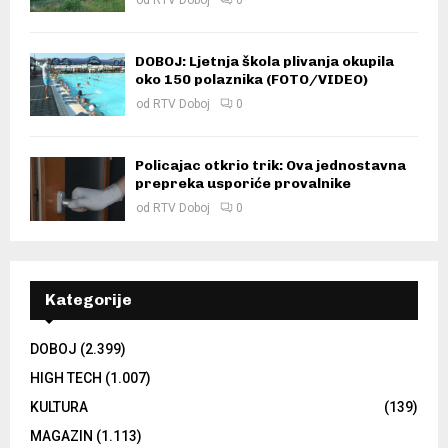
DOBOJ: Ljetnja škola plivanja okupila
oko 150 polaznika (FOTO/VIDEO)
od
RTV Doboj
0
Policajac otkrio trik: Ova jednostavna
prepreka usporiće provalnike
od
RTV Doboj
0
Kategorije
DOBOJ
(2.399)
HIGH TECH
(1.007)
KULTURA
(139)
MAGAZIN
(1.113)