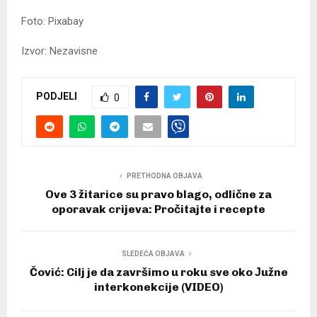
Foto: Pixabay
Izvor: Nezavisne
PODJELI
0
PRETHODNA OBJAVA
Ove 3 žitarice su pravo blago, odlične za
oporavak crijeva: Pročitajte i recepte
SLEDEĆA OBJAVA
Čović: Cilj je da završimo u roku sve oko Јužne
interkonekcije (VIDEO)