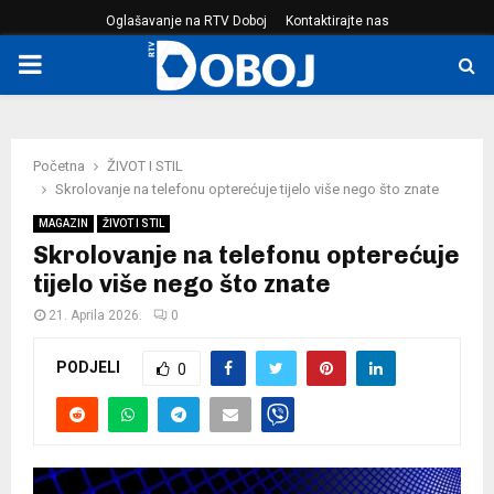
Oglašavanje na RTV Doboj
Kontaktirajte nas
PRIMARY
MENU
Početna
ŽIVOT I STIL
Skrolovanje na telefonu opterećuje tijelo više nego što znate
MAGAZIN
ŽIVOT I STIL
Skrolovanje na telefonu opterećuje
tijelo više nego što znate
21. Aprila 2026.
0
PODJELI
0