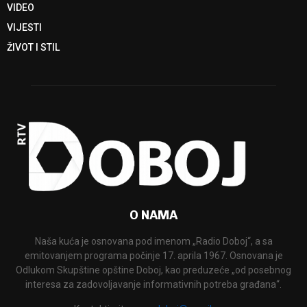
VIDEO
VIJESTI
ŽIVOT I STIL
O NAMA
Naša kuća je osnovana pod imenom „Radio Doboj“, a sa
emitovanjem programa počinje 17. aprila 1967. Osnovana je
Odlukom Skupštine opštine Doboj, kao preduzeće „od posebnog
interesa za zadovoljavanje informativnih potreba građana“.