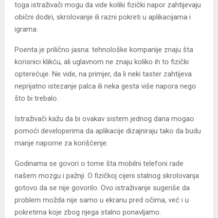
toga istraživači mogu da vide koliki fizički napor zahtijevaju
obični dodiri, skrolovanje ili razni pokreti u aplikacijama i
igrama.
Poenta je prilično jasna: tehnološke kompanije znaju šta
korisnici klikću, ali uglavnom ne znaju koliko ih to fizički
opterećuje. Ne vide, na primjer, da li neki taster zahtijeva
neprijatno istezanje palca ili neka gesta više napora nego
što bi trebalo.
Istraživači kažu da bi ovakav sistem jednog dana mogao
pomoći developerima da aplikacije dizajniraju tako da budu
manje naporne za korišćenje.
Godinama se govori o tome šta mobilni telefoni rade
našem mozgu i pažnji. O fizičkoj cijeni stalnog skrolovanja
gotovo da se nije govorilo. Ovo istraživanje sugeriše da
problem možda nije samo u ekranu pred očima, već i u
pokretima koje zbog njega stalno ponavljamo.