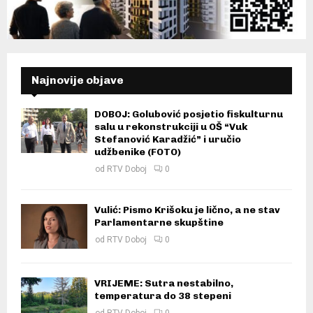
Najnovije objave
DOBOJ: Golubović posjetio fiskulturnu
salu u rekonstrukciji u OŠ “Vuk
Stefanović Karadžić” i uručio
udžbenike (FOTO)
od
RTV Doboj
0
Vulić: Pismo Krišoku je lično, a ne stav
Parlamentarne skupštine
od
RTV Doboj
0
VRIJEME: Sutra nestabilno,
temperatura do 38 stepeni
od
RTV Doboj
0