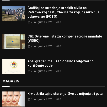
Godišnjica stradanja srpskih civila na
Petrovačkoj cesti, zločina za koji još niko nije
odgovarao (FOTO)
7. Augusta 2026.
0
CIK: Ovjerene liste za kompenzacione mandate
(VIDEO)
7. Augusta 2026.
0
Apel građanima – racionalno i odgovorno
korišćenje vode!
7. Augusta 2026.
0
MAGAZIN
Krv otkrila tajnu starenja: Sve se mijenja tri puta
3. Augusta 2026.
0