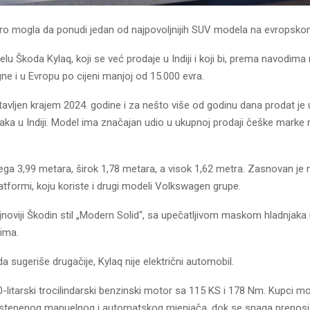
ro mogla da ponudi jedan od najpovoljnijih SUV modela na evropskom
elu Škoda Kylaq, koji se već prodaje u Indiji i koji bi, prema navodima 
e i u Evropu po cijeni manjoj od 15.000 evra.
tavljen krajem 2024. godine i za nešto više od godinu dana prodat je 
aka u Indiji. Model ima značajan udio u ukupnoj prodaji češke marke n
ega 3,99 metara, širok 1,78 metara, a visok 1,62 metra. Zasnovan j
tformi, koju koriste i drugi modeli Volkswagen grupe.
ajnoviji Škodin stil „Modern Solid“, sa upečatljivom maskom hladnjaka 
lima.
 sugeriše drugačije, Kylaq nije električni automobil.
-litarski trocilindarski benzinski motor sa 115 KS i 178 Nm. Kupci mo
tepenog manuelnog i automatskog mjenjača, dok se snaga prenosi 