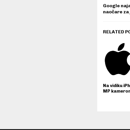
Google naj
naočare za
RELATED P
Na vidiku iP
MP kamero