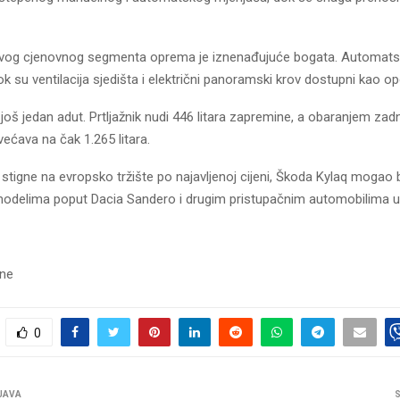
vog cjenovnog segmenta oprema je iznenađujuće bogata. Automatsk
k su ventilacija sjedišta i električni panoramski krov dostupni kao opc
 još jedan adut. Prtljažnik nudi 446 litara zapremine, a obaranjem zadn
ećava na čak 1.265 litara.
 stigne na evropsko tržište po najavljenoj cijeni, Škoda Kylaq mogao
l modelima poput Dacia Sandero i drugim pristupačnim automobilima u
sne
0
JAVA