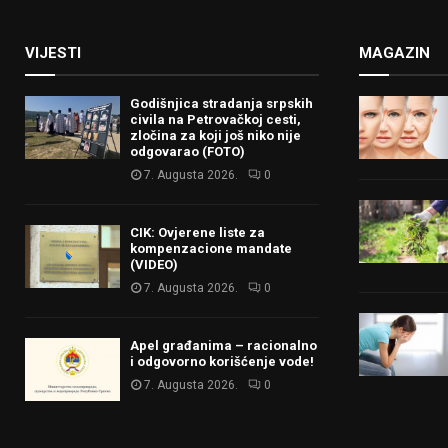
VIJESTI
MAGAZIN
Godišnjica stradanja srpskih
civila na Petrovačkoj cesti,
zločina za koji još niko nije
odgovarao (FOTO)
7. Augusta 2026.
0
CIK: Ovjerene liste za
kompenzacione mandate
(VIDEO)
7. Augusta 2026.
0
Apel građanima – racionalno
i odgovorno korišćenje vode!
7. Augusta 2026.
0