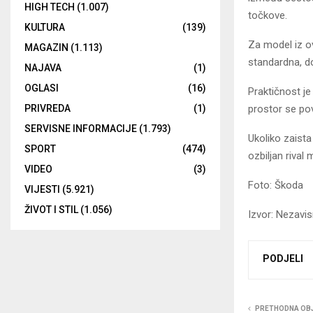
HIGH TECH
(1.007)
točkove.
KULTURA
(139)
Za model iz o
MAGAZIN
(1.113)
standardna, do
NAJAVA
(1)
OGLASI
(16)
Praktičnost je
prostor se pov
PRIVREDA
(1)
SERVISNE INFORMACIJE
(1.793)
Ukoliko zaista
SPORT
(474)
ozbiljan riva
VIDEO
(3)
Foto: Škoda
VIJESTI
(5.921)
ŽIVOT I STIL
(1.056)
Izvor: Nezavi
PODJELI
PRETHODNA OB