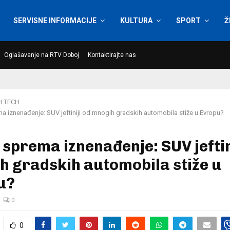
SERVISNE INFORMACIJE
KULTURA
SPORT
Ž
Oglašavanje na RTV Doboj
Kontaktirajte nas
H TECH
 iznenađenje: SUV jeftiniji od mnogih gradskih automobila stiže u Evropu?
sprema iznenađenje: SUV jeftin
 gradskih automobila stiže u
u?
0
0