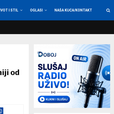
IVOT I STIL
OGLASI
NAŠA KUĆA/KONTAKT
iji od