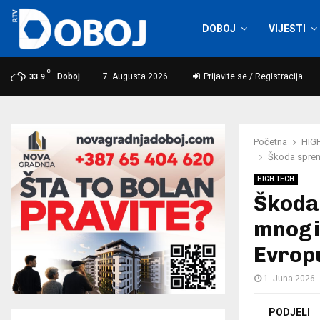
DOBOJ
VIJESTI
C
Doboj
7. Augusta 2026.
Prijavite se / Registracija
33.9
Početna
HIG
Škoda sprema
HIGH TECH
Škoda 
mnogih
Evrop
1. Juna 2026.
PODJELI