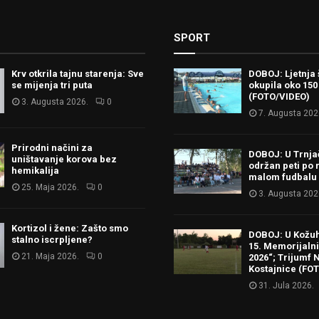
SPORT
Krv otkrila tajnu starenja: Sve
DOBOJ: Ljetnja 
se mijenja tri puta
okupila oko 150
(FOTO/VIDEO)
3. Augusta 2026.
0
7. Augusta 202
Prirodni načini za
DOBOJ: U Trnj
uništavanje korova bez
održan peti po 
hemikalija
malom fudbalu
25. Maja 2026.
0
3. Augusta 202
Kortizol i žene: Zašto smo
DOBOJ: U Kožu
stalno iscrpljene?
15. Memorijalni 
21. Maja 2026.
0
2026“; Trijumf N
Kostajnice (FO
31. Jula 2026.