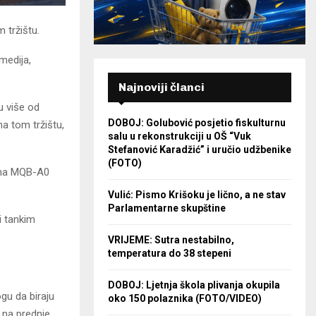
 tržištu.
medija,
Najnoviji članci
u više od
DOBOJ: Golubović posjetio fiskulturnu
a tom tržištu,
salu u rekonstrukciji u OŠ “Vuk
Stefanović Karadžić” i uručio udžbenike
(FOTO)
e na MQB-A0
Vulić: Pismo Krišoku je lično, a ne stav
Parlamentarne skupštine
i tankim
VRIJEME: Sutra nestabilno,
temperatura do 38 stepeni
DOBOJ: Ljetnja škola plivanja okupila
gu da biraju
oko 150 polaznika (FOTO/VIDEO)
na prednje