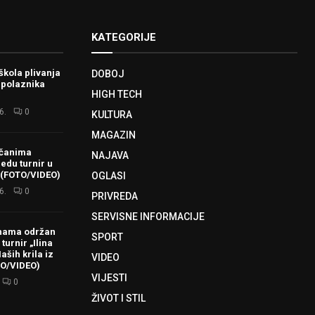
KATEGORIJE
škola plivanja
DOBOJ
 polaznika
HIGH TECH
6.
0
KULTURA
MAGAZIN
ačanima
NAJAVA
redu turnir u
 (FOTO/VIDEO)
OGLASI
6.
0
PRIVREDA
SERVISNE INFORMACIJE
hama održan
SPORT
turnir „Ilina
aših krila iz
VIDEO
TO/VIDEO)
VIJESTI
0
ŽIVOT I STIL