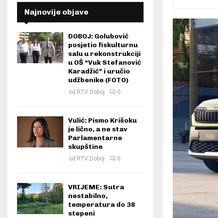
Najnovije objave
DOBOJ: Golubović
posjetio fiskulturnu
salu u rekonstrukciji
u OŠ “Vuk Stefanović
Karadžić” i uručio
udžbenike (FOTO)
od
RTV Doboj
0
Vulić: Pismo Krišoku
je lično, a ne stav
Parlamentarne
skupštine
od
RTV Doboj
0
VRIJEME: Sutra
nestabilno,
temperatura do 38
stepeni