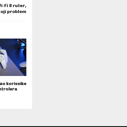
-Fi 8 ruter,
toji problem
ao korisnike
ntrolera