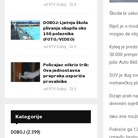
od
RTV Doboj
0
Škoda bi usko
DOBOJ: Ljetnja škola
Riječ je o mod
plivanja okupila oko
mogao da stign
150 polaznika
(FOTO/VIDEO)
Kylaq je preds
od
RTV Doboj
0
50.000 primjer
piše Auto Bild.
Policajac otkrio trik:
Ova jednostavna
SUV je dug sv
prepreka usporiće
provalnike
mehaničkoj pla
od
RTV Doboj
0
Dizajn prati n
dnevnim svjet
Iako ime možda
Kategorije
Pokreće ga 1,0
DOBOJ
(2.399)
između šestos