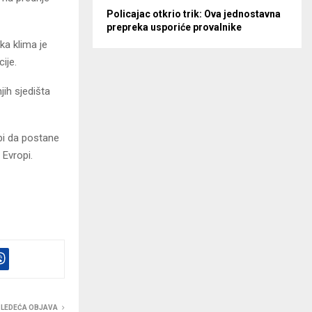
Policajac otkrio trik: Ova jednostavna
prepreka usporiće provalnike
a klima je
ije.
jih sjedišta
 bi da postane
 Evropi.
SLEDEĆA OBJAVA