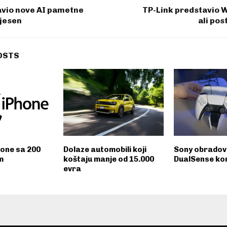
avio nove AI pametne
TP-Link predstavio Wi
 jesen
ali pos
OSTS
hone sa 200
Dolaze automobili koji
Sony obradov
m
koštaju manje od 15.000
DualSense ko
evra