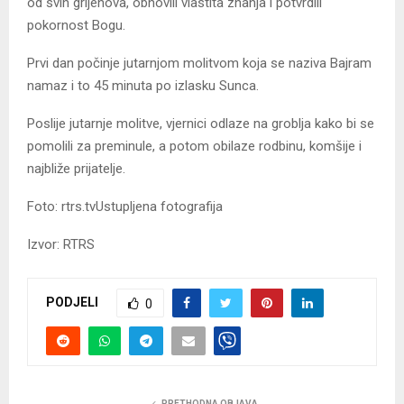
od svih grijehova, obnovili vlastita znanja i potvrdili
pokornost Bogu.
Prvi dan počinje jutarnjom molitvom koja se naziva Bajram
namaz i to 45 minuta po izlasku Sunca.
Poslije jutarnje molitve, vjernici odlaze na groblja kako bi se
pomolili za preminule, a potom obilaze rodbinu, komšije i
najbliže prijatelje.
Foto: rtrs.tvUstupljena fotografija
Izvor: RTRS
PODJELI
0
PRETHODNA OBJAVA