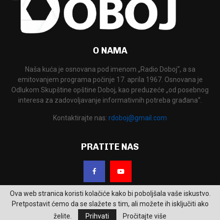
O NAMA
Naša kuća je osnovana pod imenom „Radio Doboj“, a sa
emitovanjem programa počinje 17. aprila 1967. Osnovana je
Odlukom Skupštine opštine Doboj, kao preduzeće „od posebnog
interesa za zadovoljavanje informativnih potreba građana“.
Kontaktirajte nas:
rdoboj@gmail.com
PRATITE NAS
Ova web stranica koristi kolačiće kako bi poboljšala vaše iskustvo.
Pretpostavit ćemo da se slažete s tim, ali možete ih isključiti ako
želite.
Prihvati
Pročitajte više
2026 - RTV Doboj. Sva prava zadržana.