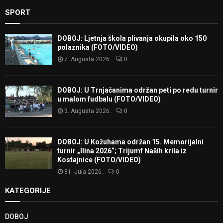
SPORT
DOBOJ: Ljetnja škola plivanja okupila oko 150
polaznika (FOTO/VIDEO)
7. Augusta 2026.
0
DOBOJ: U Trnjačanima održan peti po redu turnir
u malom fudbalu (FOTO/VIDEO)
3. Augusta 2026.
0
DOBOJ: U Kožuhama održan 15. Memorijalni
turnir „Ilina 2026“; Trijumf Naših krila iz
Kostajnice (FOTO/VIDEO)
31. Jula 2026.
0
KATEGORIJE
DOBOJ