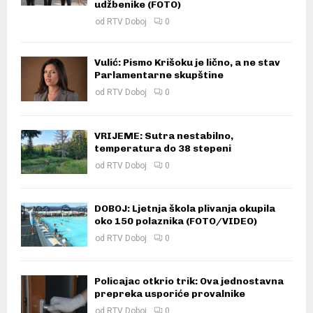
udžbenike (FOTO)
od
RTV Doboj
0
Vulić: Pismo Krišoku je lično, a ne stav
Parlamentarne skupštine
od
RTV Doboj
0
VRIJEME: Sutra nestabilno,
temperatura do 38 stepeni
od
RTV Doboj
0
DOBOJ: Ljetnja škola plivanja okupila
oko 150 polaznika (FOTO/VIDEO)
od
RTV Doboj
0
Policajac otkrio trik: Ova jednostavna
prepreka usporiće provalnike
od
RTV Doboj
0