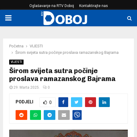
Oglašavanje na RTV Doboj
Kontaktirajte nas
PRIMARY
MENU
Početna
VIJESTI
Širom svijeta sutra počinje proslava ramazanskog Bajrama
VIJESTI
Širom svijeta sutra počinje
proslava ramazanskog Bajrama
29. Marta 2025.
0
PODJELI
0