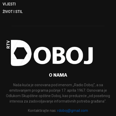
VIJESTI
ŽIVOT I STIL
O NAMA
Naša kuća je osnovana pod imenom „Radio Doboj“, a sa
emitovanjem programa počinje 17. aprila 1967. Osnovana je
Odlukom Skupštine opštine Doboj, kao preduzeće „od posebnog
interesa za zadovoljavanje informativnih potreba građana“.
Kontaktirajte nas:
rdoboj@gmail.com