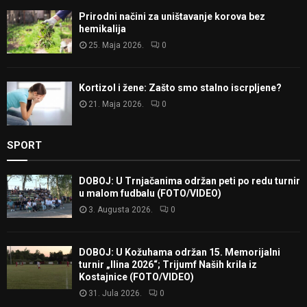
Prirodni načini za uništavanje korova bez
hemikalija
25. Maja 2026.
0
Kortizol i žene: Zašto smo stalno iscrpljene?
21. Maja 2026.
0
SPORT
DOBOJ: U Trnjačanima održan peti po redu turnir
u malom fudbalu (FOTO/VIDEO)
3. Augusta 2026.
0
DOBOJ: U Kožuhama održan 15. Memorijalni
turnir „Ilina 2026“; Trijumf Naših krila iz
Kostajnice (FOTO/VIDEO)
31. Jula 2026.
0