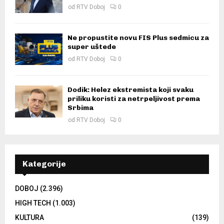
od
RTV Doboj
0
Ne propustite novu FIS Plus sedmicu za
super uštede
od
RTV Doboj
0
Dodik: Helez ekstremista koji svaku
priliku koristi za netrpeljivost prema
Srbima
od
RTV Doboj
0
Kategorije
DOBOJ
(2.396)
HIGH TECH
(1.003)
KULTURA
(139)