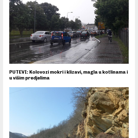
PUTEVI: Kolovozi mokri i klizavi, magla u kotlinama i
u višim predjelima