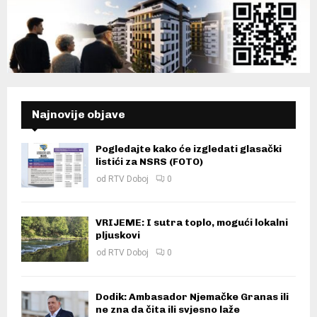
Najnovije objave
Pogledajte kako će izgledati glasački
listići za NSRS (FOTO)
od
RTV Doboj
0
VRIJEME: I sutra toplo, mogući lokalni
pljuskovi
od
RTV Doboj
0
Dodik: Ambasador Njemačke Granas ili
ne zna da čita ili svjesno laže