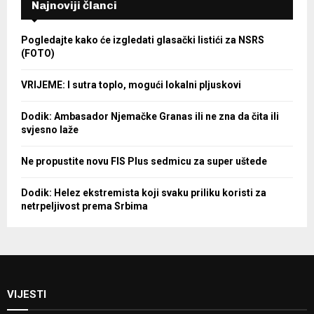
Najnoviji članci
Pogledajte kako će izgledati glasački listići za NSRS
(FOTO)
VRIJEME: I sutra toplo, mogući lokalni pljuskovi
Dodik: Ambasador Njemačke Granas ili ne zna da čita ili
svjesno laže
Ne propustite novu FIS Plus sedmicu za super uštede
Dodik: Helez ekstremista koji svaku priliku koristi za
netrpeljivost prema Srbima
VIJESTI