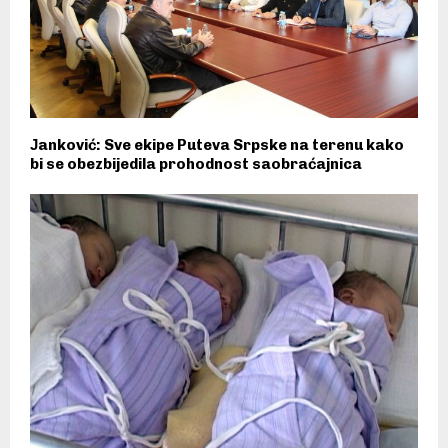
Јanković: Sve ekipe Puteva Srpske na terenu kako
bi se obezbijedila prohodnost saobraćajnica