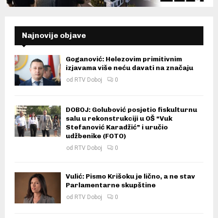
Najnovije objave
Goganović: Helezovim primitivnim
izjavama više neću davati na značaju
od
RTV Doboj
0
DOBOJ: Golubović posjetio fiskulturnu
salu u rekonstrukciji u OŠ “Vuk
Stefanović Karadžić” i uručio
udžbenike (FOTO)
od
RTV Doboj
0
Vulić: Pismo Krišoku je lično, a ne stav
Parlamentarne skupštine
od
RTV Doboj
0