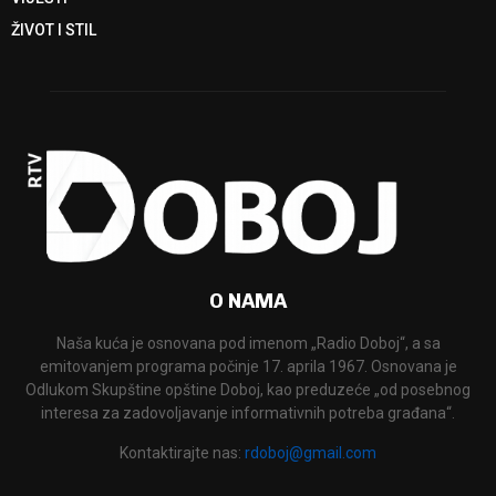
ŽIVOT I STIL
O NAMA
Naša kuća je osnovana pod imenom „Radio Doboj“, a sa
emitovanjem programa počinje 17. aprila 1967. Osnovana je
Odlukom Skupštine opštine Doboj, kao preduzeće „od posebnog
interesa za zadovoljavanje informativnih potreba građana“.
Kontaktirajte nas:
rdoboj@gmail.com