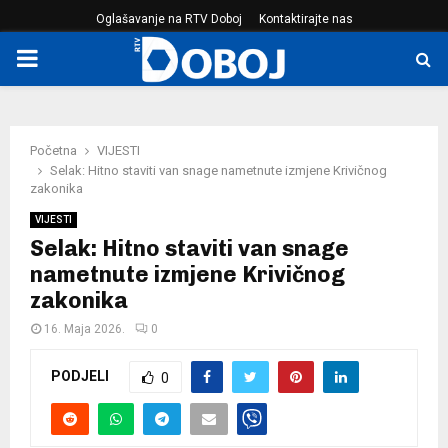
Oglašavanje na RTV Doboj
Kontaktirajte nas
PRIMARY
MENU
Početna
VIJESTI
Selak: Hitno staviti van snage nametnute izmjene Krivičnog
zakonika
VIJESTI
Selak: Hitno staviti van snage
nametnute izmjene Krivičnog
zakonika
16. Maja 2026.
0
PODJELI
0