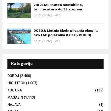
VRIJEME: Sutra nestabilno,
temperatura do 38 stepeni
od
RTV Doboj
0
DOBOJ: Ljetnja škola plivanja okupila
oko 150 polaznika (FOTO/VIDEO)
od
RTV Doboj
0
Kategorije
DOBOJ
(2.400)
HIGH TECH
(1.007)
KULTURA
(139)
MAGAZIN
(1.113)
NAJAVA
(1)